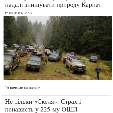
надалі знищувати природу Карпат
вт, 04/08/2026 - 20:19
І їм начхати на закони.
Не тільки «Скеля». Страх і
ненависть у 225-му ОШП