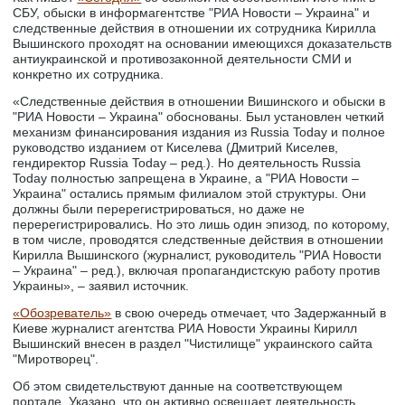
СБУ, обыски в информагентстве "РИА Новости – Украина" и
следственные действия в отношении их сотрудника Кирилла
Вышинского проходят на основании имеющихся доказательств
антиукраинской и противозаконной деятельности СМИ и
конкретно их сотрудника.
«Следственные действия в отношении Вишинского и обыски в
"РИА Новости – Украина" обоснованы. Был установлен четкий
механизм финансирования издания из Russia Today и полное
руководство изданием от Киселева (Дмитрий Киселев,
гендиректор Russia Today – ред.). Но деятельность Russia
Today полностью запрещена в Украине, а "РИА Новости –
Украина" остались прямым филиалом этой структуры. Они
должны были перерегистрироваться, но даже не
перерегистрировались. Но это лишь один эпизод, по которому,
в том числе, проводятся следственные действия в отношении
Кирилла Вышинского (журналист, руководитель "РИА Новости
– Украина" – ред.), включая пропагандистскую работу против
Украины», – заявил источник.
«Обозреватель»
в свою очередь отмечает, что Задержанный в
Киеве журналист агентства РИА Новости Украины Кирилл
Вышинский внесен в раздел "Чистилище" украинского сайта
"Миротворец".
Об этом свидетельствуют данные на соответствующем
портале. Указано, что он активно освещает деятельность