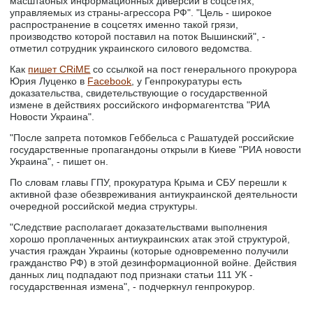
масштабных информационных диверсий в соцсетях,
управляемых из страны-агрессора РФ". "Цель - широкое
распространение в соцсетях именно такой грязи,
производство которой поставил на поток Вышинский", -
отметил сотрудник украинского силового ведомства.
Как
пишет CRiME
со ссылкой на пост генерального прокурора
Юрия Луценко в
Facebook
, у Генпрокуратуры есть
доказательства, свидетельствующие о государственной
измене в действиях российского информагентства "РИА
Новости Украина".
"После запрета потомков Геббельса с Рашатудей российские
государственные пропагандоны открыли в Киеве "РИА новости
Украина", - пишет он.
По словам главы ГПУ, прокуратура Крыма и СБУ перешли к
активной фазе обезвреживания антиукраинской деятельности
очередной российской медиа структуры.
"Следствие располагает доказательствами выполнения
хорошо проплаченных антиукраинских атак этой структурой,
участия граждан Украины (которые одновременно получили
гражданство РФ) в этой дезинформационной войне. Действия
данных лиц подпадают под признаки статьи 111 УК -
государственная измена", - подчеркнул генпрокурор.