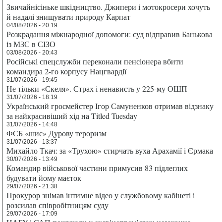
Звичайнісіньке шкідництво. Джипери і мотокросери хочуть
й надалі знищувати природу Карпат
04/08/2026 - 20:19
Розкрадання міжнародної допомоги: суд відправив Банькова
із МЗС в СІЗО
03/08/2026 - 20:43
Російські спецслужби переконали пенсіонера вбити
командира 2-го корпусу Нацгвардії
31/07/2026 - 19:45
Не тільки «Скеля». Страх і ненависть у 225-му ОШП
31/07/2026 - 18:19
Український гросмейстер Ігор Самуненков отримав відзнаку
за найкрасивіший хід на Titled Tuesday
31/07/2026 - 14:48
ФСБ «шиє» Дурову тероризм
31/07/2026 - 13:37
Михайло Ткач: за «Трухою» стирчать вуха Арахамії і Єрмака
30/07/2026 - 13:49
Командир військової частини примусив 83 підлеглих
будувати йому маєток
29/07/2026 - 21:38
Прокурор знімав інтимне відео у службовому кабінеті і
розсилав співробітницям суду
29/07/2026 - 17:09