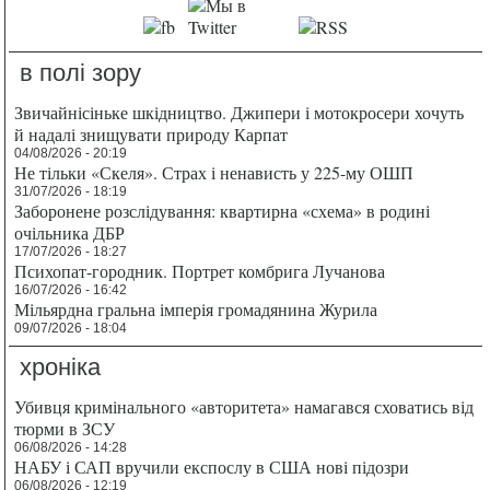
в полі зору
Звичайнісіньке шкідництво. Джипери і мотокросери хочуть
й надалі знищувати природу Карпат
04/08/2026 - 20:19
Не тільки «Скеля». Страх і ненависть у 225-му ОШП
31/07/2026 - 18:19
Заборонене розслідування: квартирна «схема» в родині
очільника ДБР
17/07/2026 - 18:27
Психопат-городник. Портрет комбрига Лучанова
16/07/2026 - 16:42
Мільярдна гральна імперія громадянина Журила
09/07/2026 - 18:04
хроніка
Убивця кримінального «авторитета» намагався сховатись від
тюрми в ЗСУ
06/08/2026 - 14:28
НАБУ і САП вручили експослу в США нові підозри
06/08/2026 - 12:19