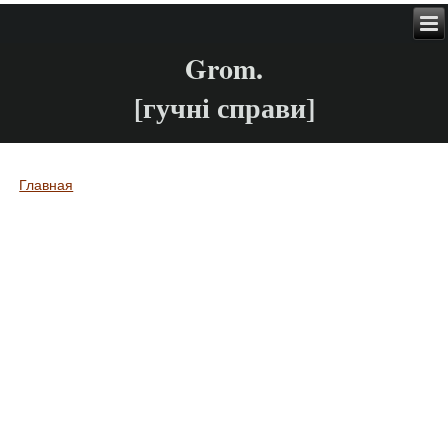
Grom.
[гучні справи]
Главная
Вы здесь