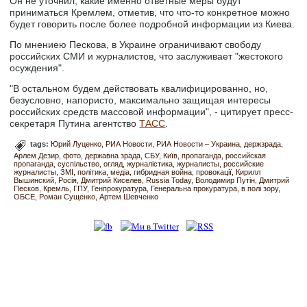
Он не уточнил, какие именно ответные меры будут
приниматься Кремлем, отметив, что что-то конкретное можно
будет говорить после более подробной информации из Киева.
По мнениею Пескова, в Украине ограничивают свободу
российских СМИ и журналистов, что заслуживает "жестокого
осуждения".
"В остальном будем действовать квалифицированно, но,
безусловно, напористо, максимально защищая интересы
российских средств массовой информации", - цитирует пресс-
секретаря Путина агентство
ТАСС
.
tags:
Юрий Луценко
РИА Новости
РИА Новости – Украина
держзрада
Арлем Дезир
фото
державна зрада
СБУ
Київ
пропаганда
российская
пропаганда
суспільство
огляд
журналістика
журналисты
российские
журналисты
ЗМІ
політика
медіа
гибридная война
провокації
Кирилл
Вышинский
Росія
Дмитрий Киселев
Russia Today
Володимир Путін
Дмитрий
Песков
Кремль
ГПУ
Генпрокуратура
Генеральна прокуратура
в полі зору
ОБСЕ
Роман Сущенко
Артем Шевченко