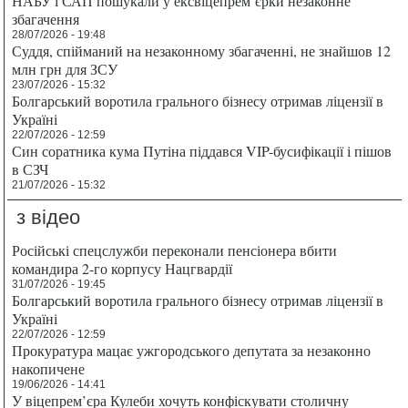
НАБУ і САП пошукали у ексвіцепрем’єрки незаконне
збагачення
28/07/2026 - 19:48
Суддя, спійманий на незаконному збагаченні, не знайшов 12
млн грн для ЗСУ
23/07/2026 - 15:32
Болгарський воротила грального бізнесу отримав ліцензії в
Україні
22/07/2026 - 12:59
Син соратника кума Путіна піддався VIP-бусифікації і пішов
в СЗЧ
21/07/2026 - 15:32
з відео
Російські спецслужби переконали пенсіонера вбити
командира 2-го корпусу Нацгвардії
31/07/2026 - 19:45
Болгарський воротила грального бізнесу отримав ліцензії в
Україні
22/07/2026 - 12:59
Прокуратура мацає ужгородського депутата за незаконно
накопичене
19/06/2026 - 14:41
У віцепрем’єра Кулеби хочуть конфіскувати столичну