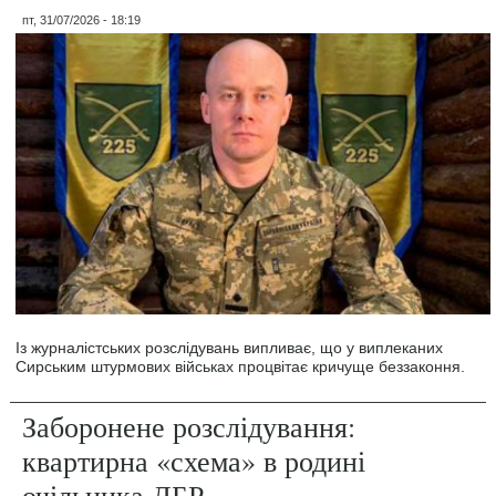
пт, 31/07/2026 - 18:19
Із журналістських розслідувань випливає, що у виплеканих
Сирським штурмових військах процвітає кричуще беззаконня.
Заборонене розслідування:
квартирна «схема» в родині
очільника ДБР