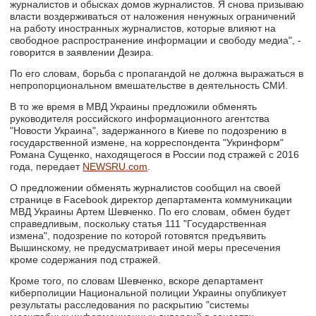
журналистов и обысках домов журналистов. Я снова призываю
власти воздерживаться от наложения ненужных ограничений
на работу иностранных журналистов, которые влияют на
свободное распространение информации и свободу медиа", -
говорится в заявлении Дезира.
По его словам, борьба с пропагандой не должна выражаться в
непропорциональном вмешательстве в деятельность СМИ.
В то же время в МВД Украины предложили обменять
руководителя российского информационного агентства
"Новости Украина", задержанного в Киеве по подозрению в
государственной измене, на корреспондента "Укринформ"
Романа Сущенко, находящегося в России под стражей c 2016
года, передает
NEWSRU.com
.
О предложении обменять журналистов сообщил на своей
странице в Facebook директор департамента коммуникации
МВД Украины Артем Шевченко. По его словам, обмен будет
справедливым, поскольку статья 111 "Государственная
измена", подозрение по которой готовятся предъявить
Вышинскому, не предусматривает иной меры пресечения
кроме содержания под стражей.
Кроме того, по словам Шевченко, вскоре департамент
киберполиции Национальной полиции Украины опубликует
результаты расследования по раскрытию "системы