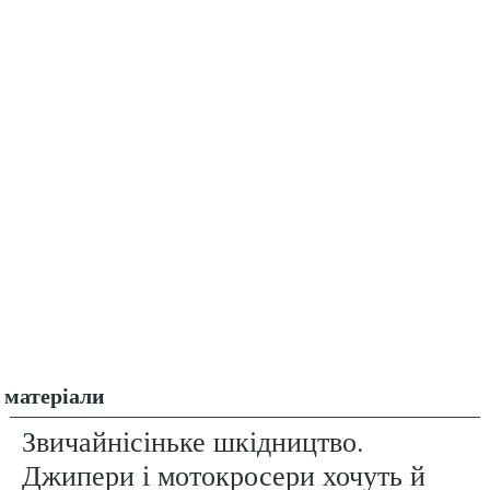
матеріали
Звичайнісіньке шкідництво.
Джипери і мотокросери хочуть й