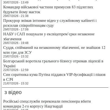
30/07/2026 - 13:49
Командир військової частини примусив 83 підлеглих
будувати йому маєток
29/07/2026 - 21:38
Прокурор знімав інтимне відео у службовому кабінеті і
розсилав співробітницям суду
29/07/2026 - 17:09
НАБУ і САП пошукали у ексвіцепрем’єрки незаконне
збагачення
28/07/2026 - 19:48
Суддя, спійманий на незаконному збагаченні, не знайшов 12
млн грн для ЗСУ
23/07/2026 - 15:32
Болгарський воротила грального бізнесу отримав ліцензії в
Україні
22/07/2026 - 12:59
Син соратника кума Путіна піддався VIP-бусифікації і пішов
в СЗЧ
21/07/2026 - 15:32
з відео
Російські спецслужби переконали пенсіонера вбити
командира 2-го корпусу Нацгвардії