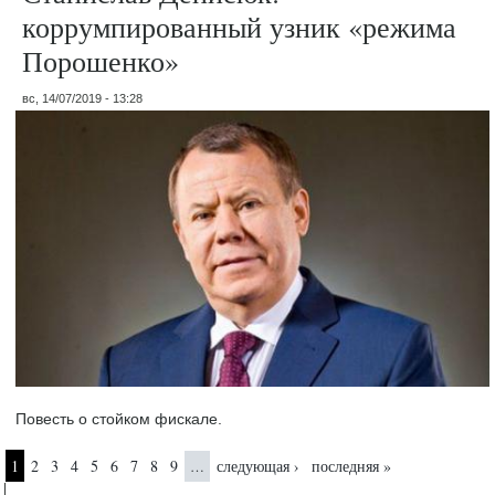
коррумпированный узник «режима
Порошенко»
вс, 14/07/2019 - 13:28
Повесть о стойком фискале.
Страницы
1
2
3
4
5
6
7
8
9
следующая ›
последняя »
…