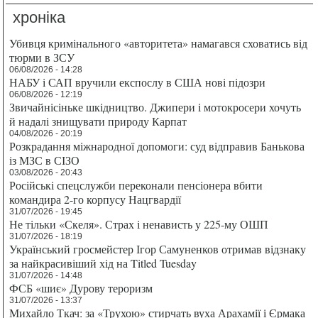
хроніка
Убивця кримінального «авторитета» намагався сховатись від
тюрми в ЗСУ
06/08/2026 - 14:28
НАБУ і САП вручили експослу в США нові підозри
06/08/2026 - 12:19
Звичайнісіньке шкідництво. Джипери і мотокросери хочуть
й надалі знищувати природу Карпат
04/08/2026 - 20:19
Розкрадання міжнародної допомоги: суд відправив Банькова
із МЗС в СІЗО
03/08/2026 - 20:43
Російські спецслужби переконали пенсіонера вбити
командира 2-го корпусу Нацгвардії
31/07/2026 - 19:45
Не тільки «Скеля». Страх і ненависть у 225-му ОШП
31/07/2026 - 18:19
Український гросмейстер Ігор Самуненков отримав відзнаку
за найкрасивіший хід на Titled Tuesday
31/07/2026 - 14:48
ФСБ «шиє» Дурову тероризм
31/07/2026 - 13:37
Михайло Ткач: за «Трухою» стирчать вуха Арахамії і Єрмака