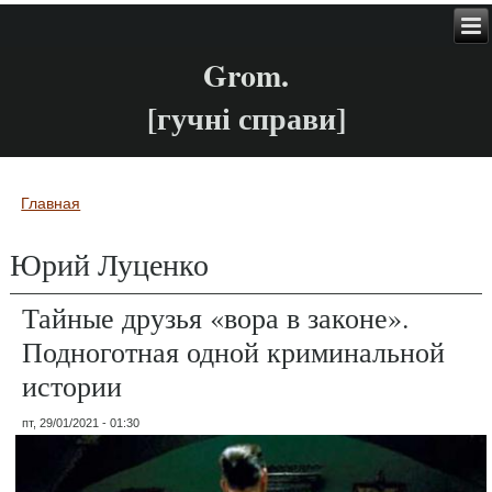
Grom.
[гучні справи]
Главная
Вы здесь
Юрий Луценко
Тайные друзья «вора в законе».
Подноготная одной криминальной
истории
пт, 29/01/2021 - 01:30