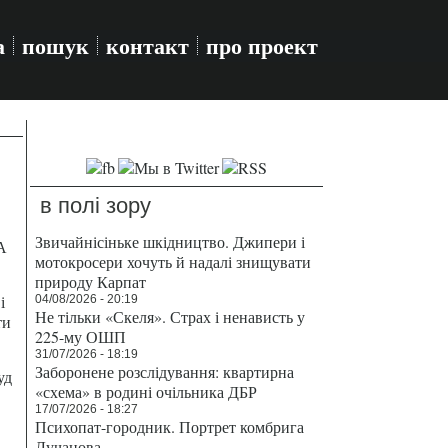
а
пошук
контакт
про проект
в полі зору
Звичайнісіньке шкідництво. Джипери і
А
мотокросери хочуть й надалі знищувати
природу Карпат
і
04/08/2026 - 20:19
Не тільки «Скеля». Страх і ненависть у
ти
225-му ОШП
31/07/2026 - 18:19
Заборонене розслідування: квартирна
уд
«схема» в родині очільника ДБР
17/07/2026 - 18:27
Психопат-городник. Портрет комбрига
Лучанова