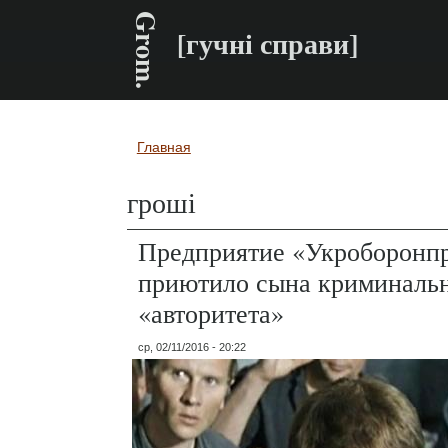
Grom.
[гучні справи]
Главная
Вы здесь
гроші
Предприятие «Укроборонп
приютило сына криминаль
«авторитета»
ср, 02/11/2016 - 20:22