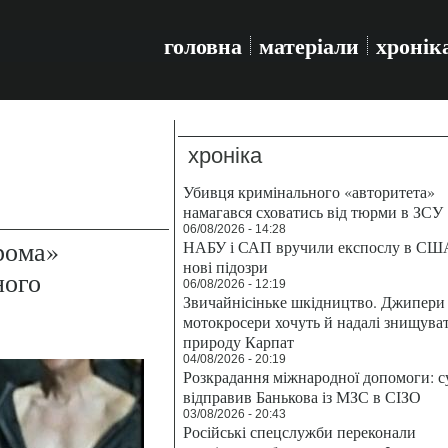
головна
матеріали
хронік
хроніка
Убивця кримінального «авторитета»
намагався сховатись від тюрми в ЗСУ
06/08/2026 - 14:28
рома»
НАБУ і САП вручили експослу в СШ
нові підозри
ного
06/08/2026 - 12:19
Звичайнісіньке шкідництво. Джипери 
мотокросери хочуть й надалі знищува
природу Карпат
04/08/2026 - 20:19
Розкрадання міжнародної допомоги: с
відправив Банькова із МЗС в СІЗО
03/08/2026 - 20:43
Російські спецслужби переконали