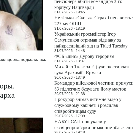
пенсіонера вбити командира 2-го
корпусу Нацгвардії
31/07/2026 - 19:45
Не тільки «Скеля». Страх і ненависть 
225-му ОШП
31/07/2026 - 18:19
Український гросмейстер Ігор
Самуненков отримав відзнаку за
найкрасивіший хід на Titled Tuesday
31/07/2026 - 14:48
ФСБ «шиє» Дурову тероризм
осконцерна подселились
31/07/2026 - 13:37
Михайло Ткач: за «Трухою» стирчать
вуха Арахамії і Єрмака
30/07/2026 - 13:49
Командир військової частини примус
оры.
83 підлеглих будувати йому маєток
гарха
29/07/2026 - 21:38
Прокурор знімав інтимне відео у
службовому кабінеті і розсилав
співробітницям суду
29/07/2026 - 17:09
НАБУ і САП пошукали у
ексвіцепрем’єрки незаконне збагаченн
28/07/2026 - 19:48