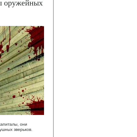
ны оружейных
капиталы, они
ушных зверьков.