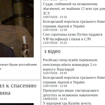
Суддя, спійманий на незаконному
збагаченні, не знайшов 12 млн грн для
ЗСУ
23/07/2026 - 15:32
Болгарський воротила грального бізн
отримав ліцензії в Україні
22/07/2026 - 12:59
Син соратника кума Путіна піддався
VIP-бусифікації і пішов в СЗЧ
21/07/2026 - 15:32
з відео
Російські спецслужби переконали
пенсіонера вбити командира 2-го
изнал Крым российским
ы.
корпусу Нацгвардії
31/07/2026 - 19:45
Болгарський воротила грального бізн
отримав ліцензії в Україні
л к спасению
22/07/2026 - 12:59
Прокуратура мацає ужгородського
лина
депутата за незаконно накопичене
19/06/2026 - 14:41
У віцепрем’єра Кулеби хочуть