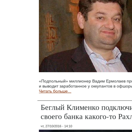
«Подпольный» миллионер Вадим Ермолаев пр
и выводит заработанное у оккупантов в офшор
Читать больше...
Беглый Клименко подключи
своего банка какого-то Рах
чт, 27/10/2016 - 14:10