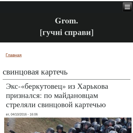
Grom.
[гучні справи]
Главная
Вы здесь
свинцовая картечь
Экс-«беркутовец» из Харькова
признался: по майдановцам
стреляли свинцовой картечью
вт, 04/10/2016 - 16:06