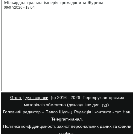
Мільярдна гральна імперія громадянина Журила
09/07/2026 - 18:04
Grom.
[гучні справи]
(с) 2016 - 2026. Передрук авторських
матеріалів обмежено (докладніше див.
тут
).
Головний редактор – Павло Шульц. Редакція і контакти -
тут
. Наш
Telegram-канал
.
Політика конфіденційності, захист персональних даних та файли
cookies
.