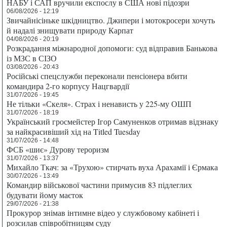
НАБУ і САП вручили експослу в США нові підозри
06/08/2026 - 12:19
Звичайнісіньке шкідництво. Джипери і мотокросери хочуть
й надалі знищувати природу Карпат
04/08/2026 - 20:19
Розкрадання міжнародної допомоги: суд відправив Банькова
із МЗС в СІЗО
03/08/2026 - 20:43
Російські спецслужби переконали пенсіонера вбити
командира 2-го корпусу Нацгвардії
31/07/2026 - 19:45
Не тільки «Скеля». Страх і ненависть у 225-му ОШП
31/07/2026 - 18:19
Український гросмейстер Ігор Самуненков отримав відзнаку
за найкрасивіший хід на Titled Tuesday
31/07/2026 - 14:48
ФСБ «шиє» Дурову тероризм
31/07/2026 - 13:37
Михайло Ткач: за «Трухою» стирчать вуха Арахамії і Єрмака
30/07/2026 - 13:49
Командир військової частини примусив 83 підлеглих
будувати йому маєток
29/07/2026 - 21:38
Прокурор знімав інтимне відео у службовому кабінеті і
розсилав співробітницям суду