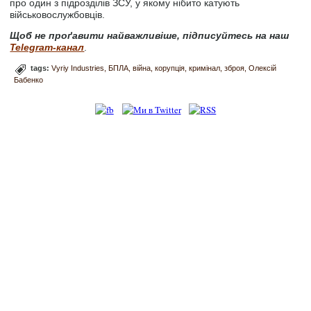
про один з підрозділів ЗСУ, у якому нібито катують
військовослужбовців.
Щоб не проґавити найважливіше, підписуйтесь на наш
Telegram-канал
.
tags:
Vyriy Industries
БПЛА
війна
корупція
кримінал
зброя
Олексій
Бабенко