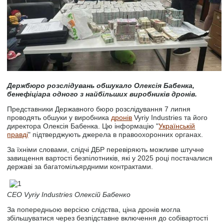
Держбюро розслідувань обшукало Олексія Бабенка,
бенефіціара одного з найбільших виробників дронів.
Представники Державного бюро розслідування 7 липня
проводять обшуки у виробника
дронів
Vyriy Industries та його
директора Олексія Бабенка. Цю інформацію "
Українській
правді
" підтверджують джерела в правоохоронних органах.
За їхніми словами, слідчі ДБР перевіряють можливе штучне
завищення вартості безпілотників, які у 2025 році постачалися
державі за багатомільярдними контрактами.
CEO Vyriy Industries Олексій Бабенко
За попередньою версією слідства, ціна дронів могла
збільшуватися через безпідставне включення до собівартості