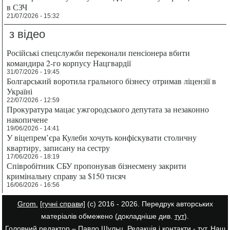
в СЗЧ
21/07/2026 - 15:32
з відео
Російські спецслужби переконали пенсіонера вбити
командира 2-го корпусу Нацгвардії
31/07/2026 - 19:45
Болгарський воротила грального бізнесу отримав ліцензії в
Україні
22/07/2026 - 12:59
Прокуратура мацає ужгородського депутата за незаконно
накопичене
19/06/2026 - 14:41
У віцепрем’єра Кулеби хочуть конфіскувати столичну
квартиру, записану на сестру
17/06/2026 - 18:19
Співробітник СБУ пропонував бізнесмену закрити
кримінальну справу за $150 тисяч
16/06/2026 - 16:56
Grom.
[гучні справи]
(с) 2016 - 2026. Передрук авторських
матеріалів обмежено (докладніше див.
тут
).
Головний редактор – Павло Шульц. Редакція і контакти -
тут
. Наш