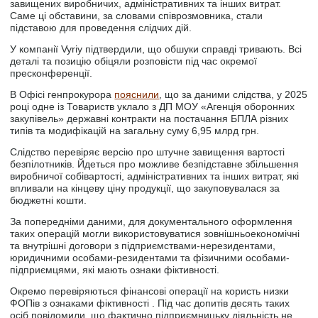
завищених виробничих, адміністративних та інших витрат.
Саме ці обставини, за словами співрозмовника, стали
підставою для проведення слідчих дій.
У компанії Vyriy підтвердили, що обшуки справді тривають. Всі
деталі та позицію обіцяли розповісти під час окремої
пресконференції.
В Офісі генпрокурора
пояснили
, що за даними слідства, у 2025
році одне із Товариств уклало з ДП МОУ «Агенція оборонних
закупівель» державні контракти на постачання БПЛА різних
типів та модифікацій на загальну суму 6,95 млрд грн.
Слідство перевіряє версію про штучне завищення вартості
безпілотників. Йдеться про можливе безпідставне збільшення
виробничої собівартості, адміністративних та інших витрат, які
впливали на кінцеву ціну продукції, що закуповувалася за
бюджетні кошти.
За попередніми даними, для документального оформлення
таких операцій могли використовуватися зовнішньоекономічні
та внутрішні договори з підприємствами-нерезидентами,
юридичними особами-резидентами та фізичними особами-
підприємцями, які мають ознаки фіктивності.
Окремо перевіряються фінансові операції на користь низки
ФОПів з ознаками фіктивності . Під час допитів десять таких
осіб повідомили, що фактично підприємницьку діяльність не