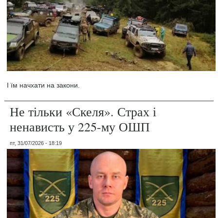
І їм начхати на закони.
Не тільки «Скеля». Страх і
ненависть у 225-му ОШП
пт, 31/07/2026 - 18:19