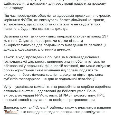
здійснювали, а документи для реєстрації надали за грошову
винагороду.
Під час проведених обшуків, за адресами проживання окремих
керівників ФОПів, які виконували багатомільйонні контракти,
встановлено, що їх спосіб та стиль життя не свідчать про
наявність будь-яких статків та доходів.
Загальна сума таких сумнівних операцій становить понад 197
млн грн. Слідство перевіряє, чи могли ці кошти
використовуватися для подальшого виведення та легалізації
доходів, одержаних злочинним шляхом.
Також, в ході проведення обшуків за місцями здійснення
господарської діяльності, виявлено значні обсяги готівки, не
облікованої у первинній фінансовій звітності, що може свідчити
про використання схем ухилення від сплати податків та
виведення безготівкових коштів на рахунки підконтрольних
субʼєктів господарювання для їх подальшої легалізації.
Vyriy – українська компанія, яка розробляє та серійно виробляє
автономні системи, адаптовані до бойових умов. Вона
виготовляє ударні FPV-системи, БПЛА літакового типу, НРК,
наземні станції керування та повітряні ретранслятори.
Директор компанії Олексій Бабенко також є власником видання
"
Бабель
", яке нещодавно видало резонансне розслідування