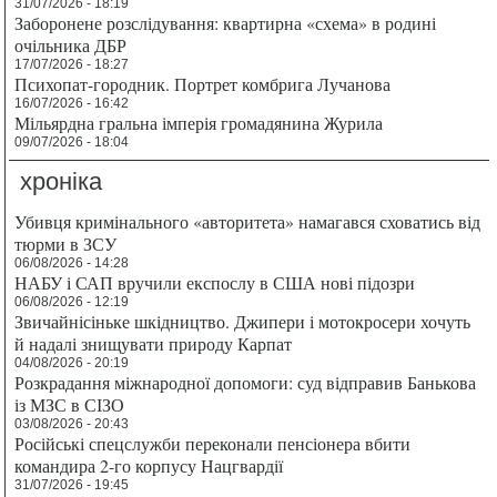
31/07/2026 - 18:19
Заборонене розслідування: квартирна «схема» в родині
очільника ДБР
17/07/2026 - 18:27
Психопат-городник. Портрет комбрига Лучанова
16/07/2026 - 16:42
Мільярдна гральна імперія громадянина Журила
09/07/2026 - 18:04
хроніка
Убивця кримінального «авторитета» намагався сховатись від
тюрми в ЗСУ
06/08/2026 - 14:28
НАБУ і САП вручили експослу в США нові підозри
06/08/2026 - 12:19
Звичайнісіньке шкідництво. Джипери і мотокросери хочуть
й надалі знищувати природу Карпат
04/08/2026 - 20:19
Розкрадання міжнародної допомоги: суд відправив Банькова
із МЗС в СІЗО
03/08/2026 - 20:43
Російські спецслужби переконали пенсіонера вбити
командира 2-го корпусу Нацгвардії
31/07/2026 - 19:45