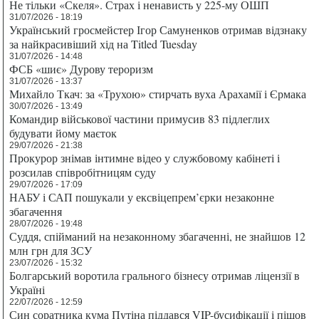
Не тільки «Скеля». Страх і ненависть у 225-му ОШП
31/07/2026 - 18:19
Український гросмейстер Ігор Самуненков отримав відзнаку
за найкрасивіший хід на Titled Tuesday
31/07/2026 - 14:48
ФСБ «шиє» Дурову тероризм
31/07/2026 - 13:37
Михайло Ткач: за «Трухою» стирчать вуха Арахамії і Єрмака
30/07/2026 - 13:49
Командир військової частини примусив 83 підлеглих
будувати йому маєток
29/07/2026 - 21:38
Прокурор знімав інтимне відео у службовому кабінеті і
розсилав співробітницям суду
29/07/2026 - 17:09
НАБУ і САП пошукали у ексвіцепрем’єрки незаконне
збагачення
28/07/2026 - 19:48
Суддя, спійманий на незаконному збагаченні, не знайшов 12
млн грн для ЗСУ
23/07/2026 - 15:32
Болгарський воротила грального бізнесу отримав ліцензії в
Україні
22/07/2026 - 12:59
Син соратника кума Путіна піддався VIP-бусифікації і пішов