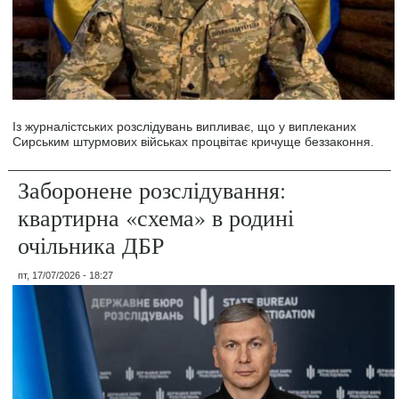
Із журналістських розслідувань випливає, що у виплеканих
Сирським штурмових військах процвітає кричуще беззаконня.
Заборонене розслідування:
квартирна «схема» в родині
очільника ДБР
пт, 17/07/2026 - 18:27