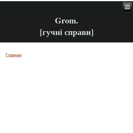
Grom.
[гучні справи]
Главная
Вы здесь