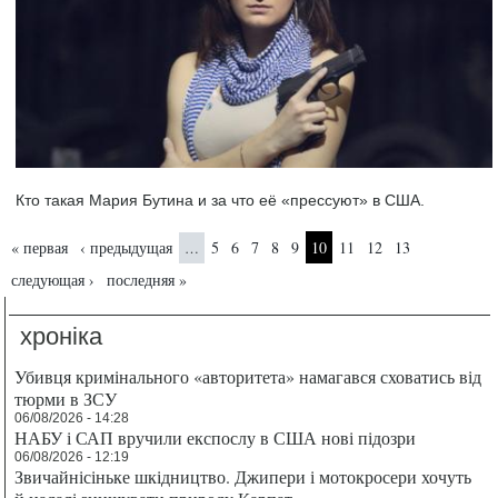
Кто такая Мария Бутина и за что её «прессуют» в США.
Страницы
« первая
‹ предыдущая
5
6
7
8
9
10
11
12
13
…
следующая ›
последняя »
хроніка
Убивця кримінального «авторитета» намагався сховатись від
тюрми в ЗСУ
06/08/2026 - 14:28
НАБУ і САП вручили експослу в США нові підозри
06/08/2026 - 12:19
Звичайнісіньке шкідництво. Джипери і мотокросери хочуть