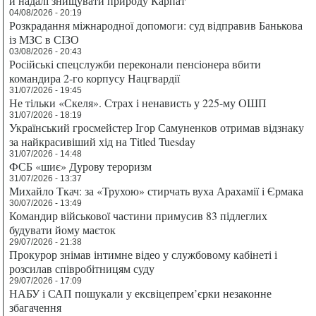
й надалі знищувати природу Карпат
04/08/2026 - 20:19
Розкрадання міжнародної допомоги: суд відправив Банькова
із МЗС в СІЗО
03/08/2026 - 20:43
Російські спецслужби переконали пенсіонера вбити
командира 2-го корпусу Нацгвардії
31/07/2026 - 19:45
Не тільки «Скеля». Страх і ненависть у 225-му ОШП
31/07/2026 - 18:19
Український гросмейстер Ігор Самуненков отримав відзнаку
за найкрасивіший хід на Titled Tuesday
31/07/2026 - 14:48
ФСБ «шиє» Дурову тероризм
31/07/2026 - 13:37
Михайло Ткач: за «Трухою» стирчать вуха Арахамії і Єрмака
30/07/2026 - 13:49
Командир військової частини примусив 83 підлеглих
будувати йому маєток
29/07/2026 - 21:38
Прокурор знімав інтимне відео у службовому кабінеті і
розсилав співробітницям суду
29/07/2026 - 17:09
НАБУ і САП пошукали у ексвіцепрем’єрки незаконне
збагачення