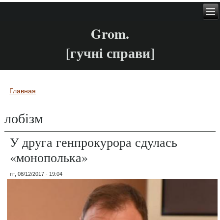
Grom.
[гучні справи]
Главная
Вы здесь
лобізм
У друга генпрокурора сдулась
«монополька»
пт, 08/12/2017 - 19:04