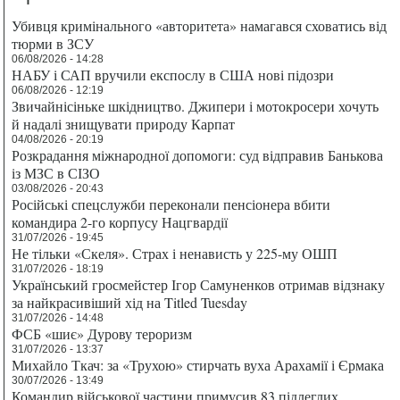
Убивця кримінального «авторитета» намагався сховатись від
тюрми в ЗСУ
06/08/2026 - 14:28
НАБУ і САП вручили експослу в США нові підозри
06/08/2026 - 12:19
Звичайнісіньке шкідництво. Джипери і мотокросери хочуть
й надалі знищувати природу Карпат
04/08/2026 - 20:19
Розкрадання міжнародної допомоги: суд відправив Банькова
із МЗС в СІЗО
03/08/2026 - 20:43
Російські спецслужби переконали пенсіонера вбити
командира 2-го корпусу Нацгвардії
31/07/2026 - 19:45
Не тільки «Скеля». Страх і ненависть у 225-му ОШП
31/07/2026 - 18:19
Український гросмейстер Ігор Самуненков отримав відзнаку
за найкрасивіший хід на Titled Tuesday
31/07/2026 - 14:48
ФСБ «шиє» Дурову тероризм
31/07/2026 - 13:37
Михайло Ткач: за «Трухою» стирчать вуха Арахамії і Єрмака
30/07/2026 - 13:49
Командир військової частини примусив 83 підлеглих