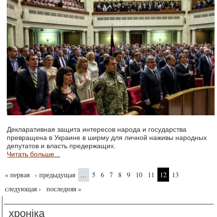
Декларативная защита интересов народа и государства
превращена в Украине в ширму для личной наживы народных
депутатов и власть предержащих.
Читать больше...
Страницы
« первая
‹ предыдущая
5
6
7
8
9
10
11
12
13
…
следующая ›
последняя »
хроніка