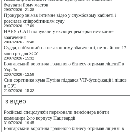
будувати йому маєток
29/07/2026 - 21:38
Прокурор знімав інтимне відео у службовому кабінеті і
розсилав співробітницям суду
29/07/2026 - 17:09
НАБУ і САП пошукали у ексвіцепрем’єрки незаконне
збагачення
28/07/2026 - 19:48
Суддя, спійманий на незаконному збагаченні, не знайшов 12
млн грн для ЗСУ
23/07/2026 - 15:32
Болгарський воротила грального бізнесу отримав ліцензії в
Україні
22/07/2026 - 12:59
Син соратника кума Путіна піддався VIP-бусифікації і пішов
в СЗЧ
21/07/2026 - 15:32
з відео
Російські спецслужби переконали пенсіонера вбити
командира 2-го корпусу Нацгвардії
31/07/2026 - 19:45
Болгарський воротила грального бізнесу отримав ліцензії в