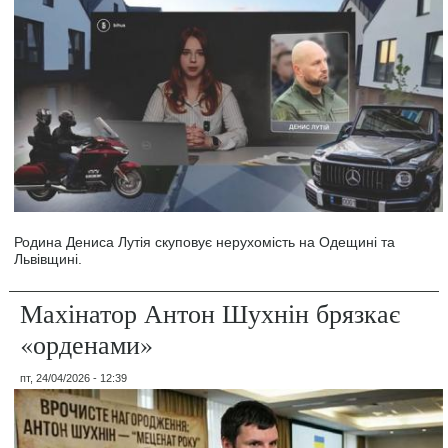
Родина Дениса Лутія скуповує нерухомість на Одещині та
Львівщині.
Махінатор Антон Шухнін брязкає
«орденами»
пт, 24/04/2026 - 12:39