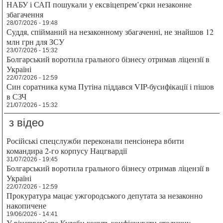
НАБУ і САП пошукали у ексвіцепрем’єрки незаконне
збагачення
28/07/2026 - 19:48
Суддя, спійманий на незаконному збагаченні, не знайшов 12
млн грн для ЗСУ
23/07/2026 - 15:32
Болгарський воротила грального бізнесу отримав ліцензії в
Україні
22/07/2026 - 12:59
Син соратника кума Путіна піддався VIP-бусифікації і пішов
в СЗЧ
21/07/2026 - 15:32
з відео
Російські спецслужби переконали пенсіонера вбити
командира 2-го корпусу Нацгвардії
31/07/2026 - 19:45
Болгарський воротила грального бізнесу отримав ліцензії в
Україні
22/07/2026 - 12:59
Прокуратура мацає ужгородського депутата за незаконно
накопичене
19/06/2026 - 14:41
У віцепрем’єра Кулеби хочуть конфіскувати столичну