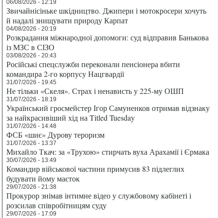
06/08/2026 - 12:19
Звичайнісіньке шкідництво. Джипери і мотокросери хочуть
й надалі знищувати природу Карпат
04/08/2026 - 20:19
Розкрадання міжнародної допомоги: суд відправив Банькова
із МЗС в СІЗО
03/08/2026 - 20:43
Російські спецслужби переконали пенсіонера вбити
командира 2-го корпусу Нацгвардії
31/07/2026 - 19:45
Не тільки «Скеля». Страх і ненависть у 225-му ОШП
31/07/2026 - 18:19
Український гросмейстер Ігор Самуненков отримав відзнаку
за найкрасивіший хід на Titled Tuesday
31/07/2026 - 14:48
ФСБ «шиє» Дурову тероризм
31/07/2026 - 13:37
Михайло Ткач: за «Трухою» стирчать вуха Арахамії і Єрмака
30/07/2026 - 13:49
Командир військової частини примусив 83 підлеглих
будувати йому маєток
29/07/2026 - 21:38
Прокурор знімав інтимне відео у службовому кабінеті і
розсилав співробітницям суду
29/07/2026 - 17:09