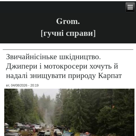
Grom.
[гучні справи]
Звичайнісіньке шкідництво.
Джипери і мотокросери хочуть й
надалі знищувати природу Карпат
вт, 04/08/2026 - 20:19