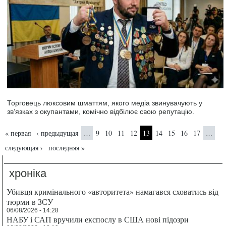
Торговець люксовим шматтям, якого медіа звинувачують у
зв’язках з окупантами, комічно відбілює свою репутацію.
Страницы
« первая
‹ предыдущая
9
10
11
12
13
14
15
16
17
…
…
следующая ›
последняя »
хроніка
Убивця кримінального «авторитета» намагався сховатись від
тюрми в ЗСУ
06/08/2026 - 14:28
НАБУ і САП вручили експослу в США нові підозри