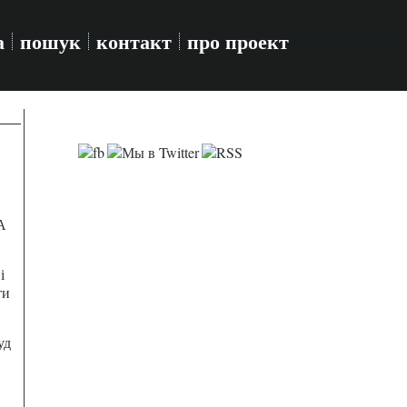
а
пошук
контакт
про проект
А
і
ти
уд