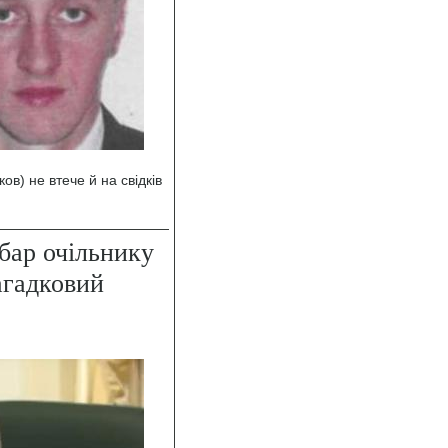
в) не втече й на свідків
бар очільнику
агадковий