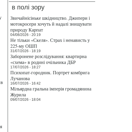
в полі зору
у
Звичайнісіньке шкідництво. Джипери і
мотокросери хочуть й надалі знищувати
природу Карпат
04/08/2026 - 20:19
Не тільки «Скеля». Страх і ненависть у
225-му ОШП
31/07/2026 - 18:19
Заборонене розслідування: квартирна
«схема» в родині очільника ДБР
17/07/2026 - 18:27
Психопат-городник. Портрет комбрига
Лучанова
ив
16/07/2026 - 16:42
Мільярдна гральна імперія громадянина
Журила
09/07/2026 - 18:04
я