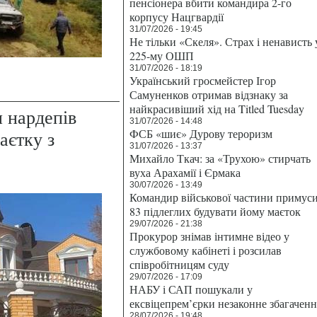
пенсіонера вбити командира 2-го
корпусу Нацгвардії
31/07/2026 - 19:45
Не тільки «Скеля». Страх і ненависть 
225-му ОШП
31/07/2026 - 18:19
Український гросмейстер Ігор
Самуненков отримав відзнаку за
найкрасивіший хід на Titled Tuesday
п нардепів
31/07/2026 - 14:48
ФСБ «шиє» Дурову тероризм
аєтку з
31/07/2026 - 13:37
Михайло Ткач: за «Трухою» стирчать
вуха Арахамії і Єрмака
30/07/2026 - 13:49
Командир військової частини примус
83 підлеглих будувати йому маєток
29/07/2026 - 21:38
Прокурор знімав інтимне відео у
службовому кабінеті і розсилав
співробітницям суду
29/07/2026 - 17:09
НАБУ і САП пошукали у
ексвіцепрем’єрки незаконне збагаченн
28/07/2026 - 19:48