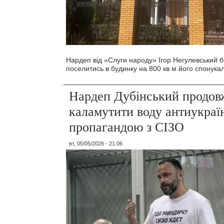
Нардеп від «Слуги народу» Ігор Негулевський б
поселитись в будинку на 800 кв м його спонукал
Нардеп Дубінський продов
каламутити воду антиукраї
пропагандою з СІЗО
вт, 05/05/2026 - 21:06