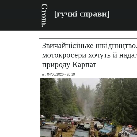
Grom.
[гучні справи]
Звичайнісіньке шкідництво
мотокросери хочуть й нада
природу Карпат
вт, 04/08/2026 - 20:19