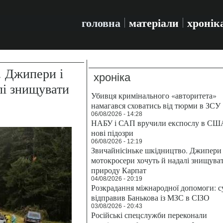
головна
матеріали
хронік
. Джипери і
хроніка
лі знищувати
Убивця кримінального «авторитета»
намагався сховатись від тюрми в ЗСУ
06/08/2026 - 14:28
НАБУ і САП вручили експослу в СШ
нові підозри
06/08/2026 - 12:19
Звичайнісіньке шкідництво. Джипери 
мотокросери хочуть й надалі знищува
природу Карпат
04/08/2026 - 20:19
Розкрадання міжнародної допомоги: с
відправив Банькова із МЗС в СІЗО
03/08/2026 - 20:43
Російські спецслужби переконали