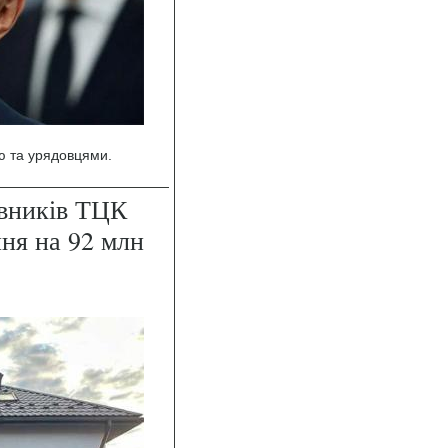
ю та урядовцями.
івників ТЦК
ння на 92 млн