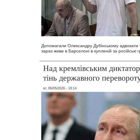
Допомагали Олександру Дубінському адвокати т
зараз живе в Барселоні в купленій за російські г
Над кремлівським диктато
тінь державного переворот
вт, 05/05/2026 - 18:14