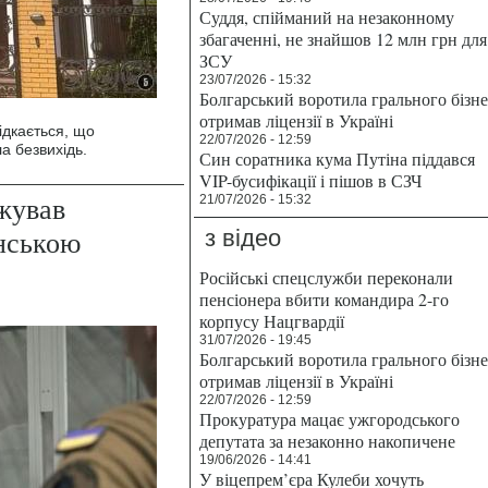
Суддя, спійманий на незаконному
збагаченні, не знайшов 12 млн грн для
ЗСУ
23/07/2026 - 15:32
Болгарський воротила грального бізн
отримав ліцензії в Україні
ідкається, що
22/07/2026 - 12:59
а безвихідь.
Син соратника кума Путіна піддався
VIP-бусифікації і пішов в СЗЧ
жував
21/07/2026 - 15:32
нською
з відео
Російські спецслужби переконали
пенсіонера вбити командира 2-го
корпусу Нацгвардії
31/07/2026 - 19:45
Болгарський воротила грального бізн
отримав ліцензії в Україні
22/07/2026 - 12:59
Прокуратура мацає ужгородського
депутата за незаконно накопичене
19/06/2026 - 14:41
У віцепрем’єра Кулеби хочуть