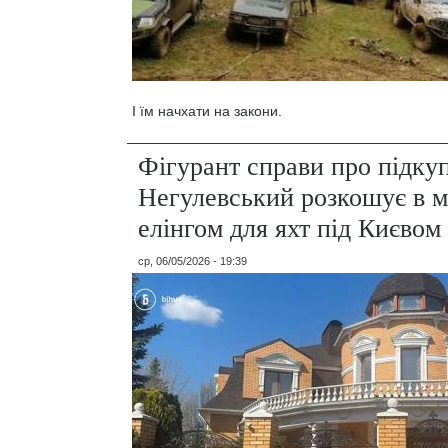
І їм начхати на закони.
Фігурант справи про підку
Негулевський розкошує в м
елінгом для яхт під Києвом
ср, 06/05/2026 - 19:39