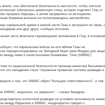
а земле, они обеспечили безопасность местности, чтобы элитное
епленную электронно-цементную стену, которая отделяет Газу от
обы прорвать барьеры, а затем прорвались на мотоциклах.
льше боевиков въехали на полноприводных автомобилях.
ру израильской армии в южной части Газы и заглушило ее связь, 
мандирам или друг другу, сообщил источник.
альная часть включала перемещение заложников в Газу, в основном
ообщил, что израильские войска на юге вблизи Газы не
 были передислоцированы на Западный берег реки Иордан для защ
лия между ними и палестинскими боевиками. "Они (ХАМАС)
ветник по национальной безопасности премьер-министра Беньямин
 что это нападение стало "огромным провалом системы разведки и
ворили о том, что ХАМАС обрел "большую ответственность", и там
им ХАМАС, медленно, но уверенно", – сказал Амидрор.
о представитель египетской разведки на условиях анонимности заяви
иком между Израилем и ХАМАС, неоднократно говорил с