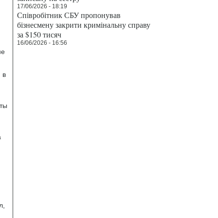
17/06/2026 - 18:19
Співробітник СБУ пропонував
бізнесмену закрити кримінальну справу
за $150 тисяч
16/06/2026 - 16:56
не
 в
иты
а
л,