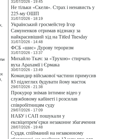
31/07/2026 - 19:45
Не тільки «Скеля». Страх і ненависть у
225-му ОШП
31/07/2026 - 18:19
Український гросмейстер Ігор
к,
Самуненков отримав відзнаку за
найкрасивіший хід на Titled Tuesday
31/07/2026 - 14:48
ФСБ «шиє» Дурову тероризм
31/07/2026 - 13:37
Михайло Ткач: за «Трухою» стирчать
али
вуха Арахамії і Єрмака
30/07/2026 - 13:49
их
Командир військової частини примусив
,
83 підлеглих будувати йому маєток
29/07/2026 - 21:38
Прокурор знімав інтимне відео у
службовому кабінеті і розсилав
співробітницям суду
29/07/2026 - 17:09
НАБУ і САП пошукали у
ексвіцепрем’єрки незаконне збагачення
28/07/2026 - 19:48
Суддя, спійманий на незаконному
збагаченні, не знайшов 12 млн грн для