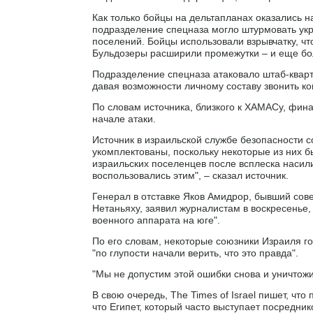
Как только бойцы на дельтапланах оказались н
подразделение спецназа могло штурмовать укр
поселений. Бойцы использовали взрывчатку, чт
Бульдозеры расширили промежутки – и еще бо
Подразделение спецназа атаковало штаб-кварти
давая возможности личному составу звонить ко
По словам источника, близкого к ХАМАСу, фин
начале атаки.
Источник в израильской службе безопасности с
укомплектованы, поскольку некоторые из них
израильских поселенцев после всплеска наси
воспользовались этим", – сказал источник.
Генерал в отставке Яков Амидрор, бывший со
Нетаньяху, заявил журналистам в воскресенье,
военного аппарата на юге".
По его словам, некоторые союзники Израиля го
"по глупости начали верить, что это правда".
"Мы не допустим этой ошибки снова и уничтож
В свою очередь, The Times of Israel пишет, чт
что Египет, который часто выступает посредн