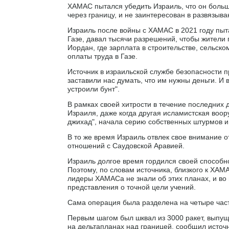
ХАМАС пытался убедить Израиль, что он больше
через границу, и не заинтересован в развязыв
Израиль после войны с ХАМАС в 2021 году пыт
Газе, давал тысячи разрешений, чтобы жители 
Иордан, где зарплата в строительстве, сельск
оплаты труда в Газе.
Источник в израильской службе безопасности 
заставили нас думать, что им нужны деньги. И 
устроили бунт".
В рамках своей хитрости в течение последних
Израиля, даже когда другая исламистская воор
джихад", начала серию собственных штурмов и
В то же время Израиль отвлек свое внимание 
отношений с Саудовской Аравией.
Израиль долгое время гордился своей способно
Поэтому, по словам источника, близкого к ХА
лидеры ХАМАСа не знали об этих планах, и во
представления о точной цели учений.
Сама операция была разделена на четыре час
Первым шагом был шквал из 3000 ракет, выпущ
на дельтапланах над границей, сообщил источн