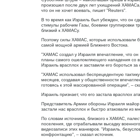
произошел после двух лет ухищрений ХАМАСа,
что он не хочет воевать, пишет "Reuters".
В то время как Израиль был убежден, что он 
стимулы рабочим Газы, боевики группировки тре
близкий к ХАМАСу.
Поэтому силы ХАМАС, которые использовали бу
самой мощной армией Ближнего Востока.
"ХАМАС создал у Израиля впечатление, что он н
планы самого ошеломляющего нападения со вре
Израиль врасплох и заставили его бороться за
"ХАМАС использовал беспрецедентную тактику 
месяцев, создавая у общественности впечатлен
готовясь к этой массированной операции", – ск
Израиль признает, что его застала врасплох ат
Представитель Армии обороны Израиля майор Н
застали нас врасплох и быстро атаковали из мно
По словам источника, близкого к ХАМАС, пале
поселения, где отрабатывали высадку военного
видеозаписи этих маневров. "Израиль, безуслов
конфронтацию", – сказал источник.