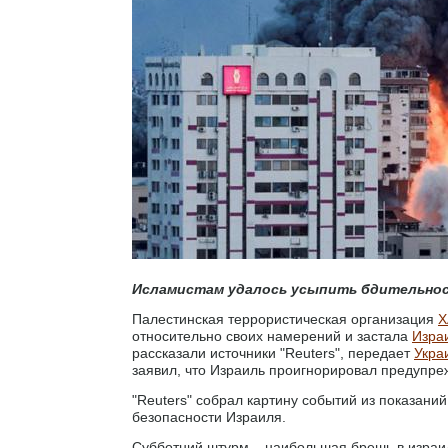
Исламистам удалось усыпить бдительнос
Палестинская террористическая организация
Х
относительно своих намерений и застала
Изра
рассказали источники "Reuters", передает
Укра
заявил, что Израиль проигнорировал предупре
"Reuters" собрал картину событий из показаний
безопасности Израиля.
Субботний штурм – наибольшая брешь в израил