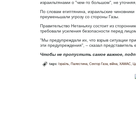
израильтянами о "чем-то большом", не уточняя
По словам египтянина, израильские чиновники
преуменьшали угрозу со стороны Газы.
Правительство Нетаньяху состоит из сторонни
требовали усиления безопасности перед лицом
"Мы предупреждали их, что взрыв ситуации при
эти предупреждения", – сказал представитель е
Чтобы не пропустить самое важное, подп
tags:
Ізраїль
Палестина
Сектор Газа
війна
ХАМАС
Ц