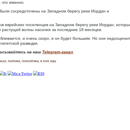
, что именно.
 были сосредоточены на Западном берегу реки Иордан и
ков еврейских поселенцев на Западном берегу реки Иордан, которы
 растущей волны насилия за последние 18 месяцев.
ближается, и очень скоро, и он будет большим. Но они недооцени
гипетской разведки.
исывайтесь на наш
Telegram-канал
.
ахал
політика
геополітика
в полі зору