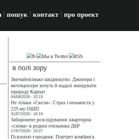
а
пошук
контакт
про проект
в полі зору
Звичайнісіньке шкідництво. Джипери і
мотокросери хочуть й надалі знищувати
природу Карпат
04/08/2026 - 20:19
Не тільки «Скеля». Страх і ненависть у
225-му ОШП
31/07/2026 - 18:19
Заборонене розслідування: квартирна
«схема» в родині очільника ДБР
17/07/2026 - 18:27
Психопат-городник. Портрет комбрига