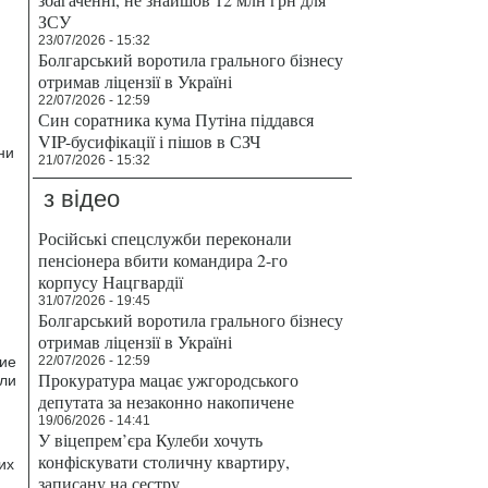
ЗСУ
23/07/2026 - 15:32
Болгарський воротила грального бізнесу
отримав ліцензії в Україні
22/07/2026 - 12:59
Син соратника кума Путіна піддався
VIP-бусифікації і пішов в СЗЧ
ни
21/07/2026 - 15:32
з відео
Російські спецслужби переконали
пенсіонера вбити командира 2-го
корпусу Нацгвардії
31/07/2026 - 19:45
Болгарський воротила грального бізнесу
отримав ліцензії в Україні
гие
22/07/2026 - 12:59
Прокуратура мацає ужгородського
ели
депутата за незаконно накопичене
19/06/2026 - 14:41
У віцепрем’єра Кулеби хочуть
конфіскувати столичну квартиру,
их
записану на сестру