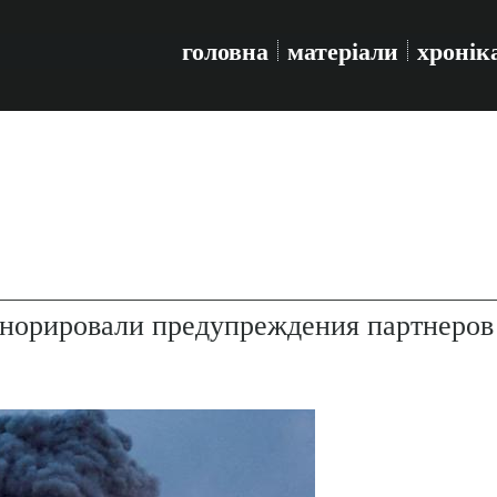
головна
матеріали
хронік
гнорировали предупреждения партнеров