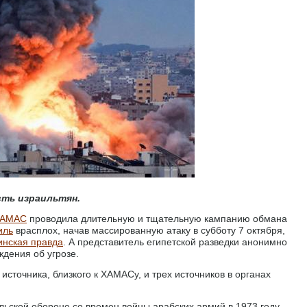
ть израильтян.
АМАС
проводила длительную и тщательную кампанию обмана
иль
врасплох, начав массированную атаку в субботу 7 октября,
инская правда
. А представитель египетской разведки анонимно
ждения об угрозе.
 источника, близкого к ХАМАСу, и трех источников в органах
ьской обороне со времен войны арабских армий в 1973 году –