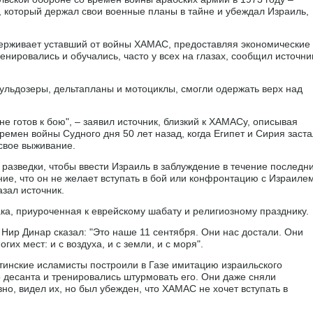
 который держал свои военные планы в тайне и убеждал Израиль,
сдерживает уставший от войны ХАМАС, предоставляя экономические
нировались и обучались, часто у всех на глазах, сообщил источни
льдозеры, дельтапланы и мотоциклы, смогли одержать верх над
е готов к бою", – заявил источник, близкий к ХАМАСу, описывая
мен войны Судного дня 50 лет назад, когда Египет и Сирия заст
 свое выживание.
разведки, чтобы ввести Израиль в заблуждение в течение последн
ие, что он не желает вступать в бой или конфронтацию с Израилем
азал источник.
ака, приуроченная к еврейскому шабату и религиозному празднику.
ир Динар сказал: "Это наше 11 сентября. Они нас достали. Они
гих мест: и с воздуха, и с земли, и с моря".
стинские исламисты построили в Газе имитацию израильского
 десанта и тренировались штурмовать его. Они даже сняли
но, видел их, но был убежден, что ХАМАС не хочет вступать в