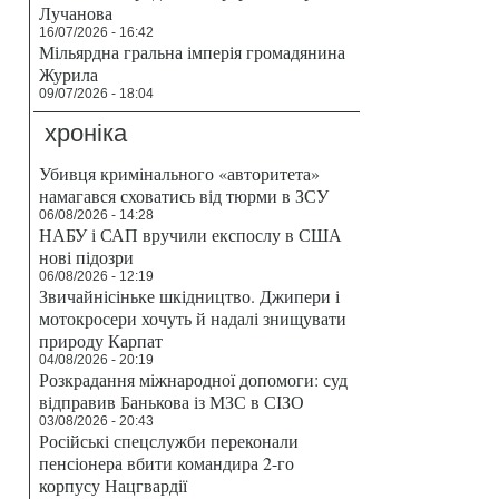
Лучанова
16/07/2026 - 16:42
Мільярдна гральна імперія громадянина
Журила
09/07/2026 - 18:04
хроніка
Убивця кримінального «авторитета»
намагався сховатись від тюрми в ЗСУ
06/08/2026 - 14:28
НАБУ і САП вручили експослу в США
нові підозри
06/08/2026 - 12:19
Звичайнісіньке шкідництво. Джипери і
мотокросери хочуть й надалі знищувати
природу Карпат
04/08/2026 - 20:19
Розкрадання міжнародної допомоги: суд
відправив Банькова із МЗС в СІЗО
03/08/2026 - 20:43
Російські спецслужби переконали
пенсіонера вбити командира 2-го
корпусу Нацгвардії