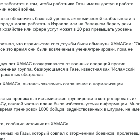
 заботится о том, чтобы работники Газы имели доступ к работе
ании новой войны.
ался обеспечить базовый уровень экономической стабильности в
города могли работать в Израиле или на Западном берегу реки
ом хозяйстве или сфере услуг может в 10 раз превышать уровень
признал, что израильские спецслужбы были обмануты ХАМАСом: "О
все это время они были вовлечены в учения/тренировки, пока не
 двух лет ХАМАС воздерживался от военных операций против
уженная группа, базирующаяся в Газе, известная как "Исламский
 ракетных обстрелов.
от ХАМАСа, пытаясь заключить соглашение о нормализации
стью проникать в исламистские группировки и контролировать их.
МАСу, важной частью плана было избежать утечки информации. Мно
 время тренировок 1000 бойцов, задействованных в штурме, не им
ти, сообщил источник из ХАМАСа.
енных из Газы, который совпал с вторжением боевиков, пролетевш
ик.