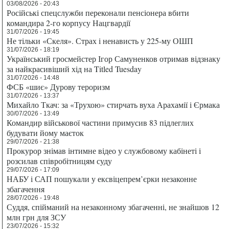
03/08/2026 - 20:43
Російські спецслужби переконали пенсіонера вбити
командира 2-го корпусу Нацгвардії
31/07/2026 - 19:45
Не тільки «Скеля». Страх і ненависть у 225-му ОШП
31/07/2026 - 18:19
Український гросмейстер Ігор Самуненков отримав відзнаку
за найкрасивіший хід на Titled Tuesday
31/07/2026 - 14:48
ФСБ «шиє» Дурову тероризм
31/07/2026 - 13:37
Михайло Ткач: за «Трухою» стирчать вуха Арахамії і Єрмака
30/07/2026 - 13:49
Командир військової частини примусив 83 підлеглих
будувати йому маєток
29/07/2026 - 21:38
Прокурор знімав інтимне відео у службовому кабінеті і
розсилав співробітницям суду
29/07/2026 - 17:09
НАБУ і САП пошукали у ексвіцепрем’єрки незаконне
збагачення
28/07/2026 - 19:48
Суддя, спійманий на незаконному збагаченні, не знайшов 12
млн грн для ЗСУ
23/07/2026 - 15:32