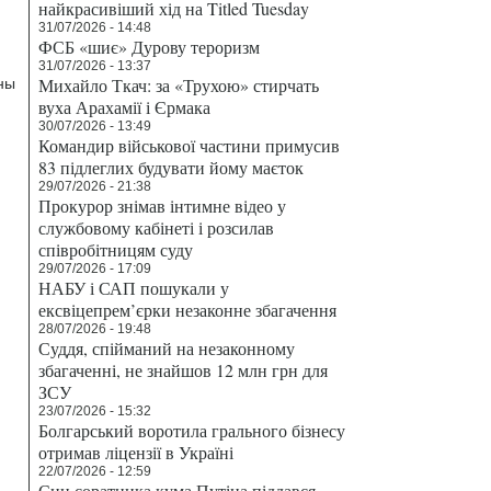
найкрасивіший хід на Titled Tuesday
31/07/2026 - 14:48
.
ФСБ «шиє» Дурову тероризм
31/07/2026 - 13:37
Михайло Ткач: за «Трухою» стирчать
ны
вуха Арахамії і Єрмака
30/07/2026 - 13:49
Командир військової частини примусив
83 підлеглих будувати йому маєток
29/07/2026 - 21:38
Прокурор знімав інтимне відео у
службовому кабінеті і розсилав
співробітницям суду
29/07/2026 - 17:09
НАБУ і САП пошукали у
ексвіцепрем’єрки незаконне збагачення
28/07/2026 - 19:48
Суддя, спійманий на незаконному
збагаченні, не знайшов 12 млн грн для
ЗСУ
23/07/2026 - 15:32
Болгарський воротила грального бізнесу
отримав ліцензії в Україні
22/07/2026 - 12:59
Син соратника кума Путіна піддався