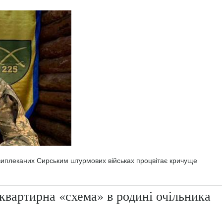
 виплеканих Сирським штурмових військах процвітає кричуще
квартирна «схема» в родині очільника