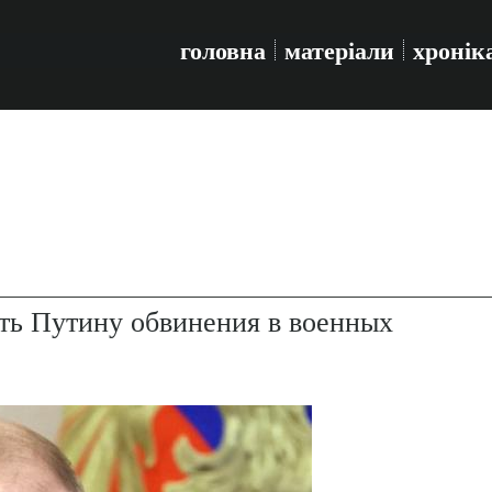
головна
матеріали
хронік
ить Путину обвинения в военных