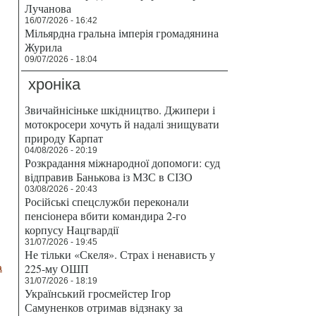
Лучанова
16/07/2026 - 16:42
Мільярдна гральна імперія громадянина
Журила
09/07/2026 - 18:04
хроніка
Звичайнісіньке шкідництво. Джипери і
мотокросери хочуть й надалі знищувати
природу Карпат
04/08/2026 - 20:19
Розкрадання міжнародної допомоги: суд
відправив Банькова із МЗС в СІЗО
03/08/2026 - 20:43
Російські спецслужби переконали
пенсіонера вбити командира 2-го
корпусу Нацгвардії
31/07/2026 - 19:45
Не тільки «Скеля». Страх і ненависть у
225-му ОШП
а
31/07/2026 - 18:19
Український гросмейстер Ігор
Самуненков отримав відзнаку за