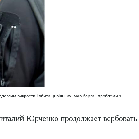
леглим викрасти і вбити цивільних, мав борги і проблеми з
италий Юрченко продолжает вербовать