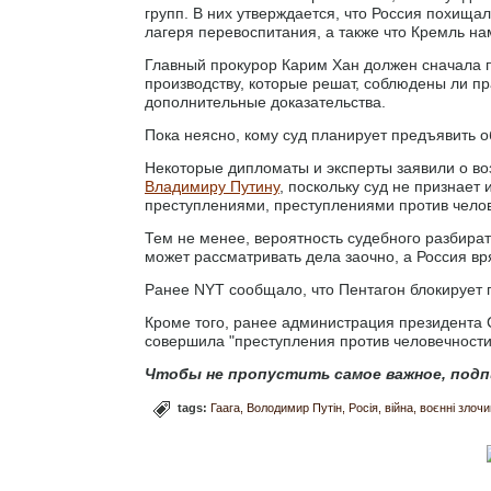
групп. В них утверждается, что Россия похищал
лагеря перевоспитания, а также что Кремль н
Главный прокурор Карим Хан должен сначала п
производству, которые решат, соблюдены ли п
дополнительные доказательства.
Пока неясно, кому суд планирует предъявить о
Некоторые дипломаты и эксперты заявили о в
Владимиру Путину
, поскольку суд не признает
преступлениями, преступлениями против чело
Тем не менее, вероятность судебного разбират
может рассматривать дела заочно, а Россия вр
Ранее NYT сообщало, что Пентагон блокирует п
Кроме того, ранее администрация президента
совершила "преступления против человечности"
Чтобы не пропустить самое важное, подп
tags:
Гаага
Володимир Путін
Росія
війна
воєнні злоч