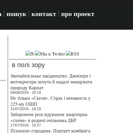
а
пошук
контакт
про проект
в полі зору
Звичайнісіньке шкідництво. Джипери і
мотокросери хочуть й надалі знищувати
природу Карпат
04/08/2026 - 20:19
Не тільки «Скеля». Страх і ненависть у
225-му ОШП
31/07/2026 - 18:19
Заборонене розслідування: квартирна
«схема» в родині очільника ДБР
17/07/2026 - 18:27
Психопат-городник. Портрет комбрига