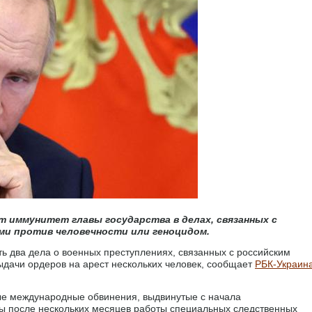
т иммунитет главы государства в делах, связанных с
ми против человечности или геноцидом.
 два дела о военных преступлениях, связанных с российским
ыдачи ордеров на арест нескольких человек, сообщает
РБК-Украин
ые международные обвинения, выдвинутые с начала
ы после нескольких месяцев работы специальных следственных