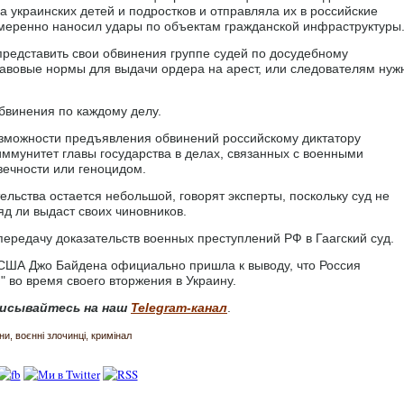
а украинских детей и подростков и отправляла их в российские
амеренно наносил удары по объектам гражданской инфраструктуры
редставить свои обвинения группе судей по досудебному
равовые нормы для выдачи ордера на арест, или следователям нуж
бвинения по каждому делу.
озможности предъявления обвинений российскому диктатору
 иммунитет главы государства в делах, связанных с военными
вечности или геноцидом.
ельства остается небольшой, говорят эксперты, поскольку суд не
яд ли выдаст своих чиновников.
ередачу доказательств военных преступлений РФ в Гаагский суд.
 США Джо Байдена официально пришла к выводу, что Россия
 во время своего вторжения в Украину.
исывайтесь на наш
Telegram-канал
.
ини
воєнні злочинці
кримінал