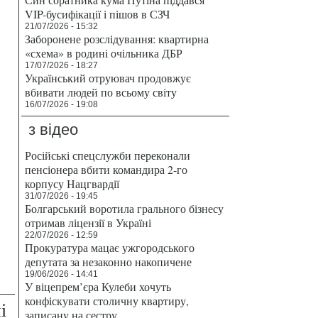
VIP-бусифікації і пішов в СЗЧ
21/07/2026 - 15:32
Заборонене розслідування: квартирна
«схема» в родині очільника ДБР
17/07/2026 - 18:27
Український отруювач продовжує
вбивати людей по всьому світу
16/07/2026 - 19:08
з відео
Російські спецслужби переконали
пенсіонера вбити командира 2-го
корпусу Нацгвардії
31/07/2026 - 19:45
Болгарський воротила грального бізнесу
отримав ліцензії в Україні
22/07/2026 - 12:59
Прокуратура мацає ужгородського
депутата за незаконно накопичене
19/06/2026 - 14:41
У віцепрем’єра Кулеби хочуть
конфіскувати столичну квартиру,
і
записану на сестру