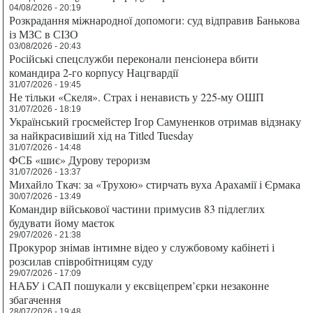
04/08/2026 - 20:19
Розкрадання міжнародної допомоги: суд відправив Банькова
із МЗС в СІЗО
03/08/2026 - 20:43
Російські спецслужби переконали пенсіонера вбити
командира 2-го корпусу Нацгвардії
31/07/2026 - 19:45
Не тільки «Скеля». Страх і ненависть у 225-му ОШП
31/07/2026 - 18:19
Український гросмейстер Ігор Самуненков отримав відзнаку
за найкрасивіший хід на Titled Tuesday
31/07/2026 - 14:48
ФСБ «шиє» Дурову тероризм
31/07/2026 - 13:37
Михайло Ткач: за «Трухою» стирчать вуха Арахамії і Єрмака
30/07/2026 - 13:49
Командир військової частини примусив 83 підлеглих
будувати йому маєток
29/07/2026 - 21:38
Прокурор знімав інтимне відео у службовому кабінеті і
розсилав співробітницям суду
29/07/2026 - 17:09
НАБУ і САП пошукали у ексвіцепрем’єрки незаконне
збагачення
28/07/2026 - 19:48