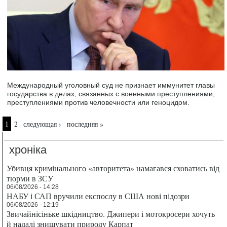
Международный уголовный суд не признает иммунитет главы
государства в делах, связанных с военными преступлениями,
преступлениями против человечности или геноцидом.
Страницы
1
2
следующая ›
последняя »
хроніка
Убивця кримінального «авторитета» намагався сховатись від
тюрми в ЗСУ
06/08/2026 - 14:28
НАБУ і САП вручили експослу в США нові підозри
06/08/2026 - 12:19
Звичайнісіньке шкідництво. Джипери і мотокросери хочуть
й надалі знищувати природу Карпат