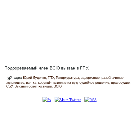
Подозреваемый член ВСЮ вызван в ГПУ.
tags:
Юрий Луценко
ГПУ
Генпркуратура
задержание
разоблачение
здирництво
взятка
корупція
влияние на суд
судебное решение
правосудие
СБУ
Высший совет юстиции
ВСЮ