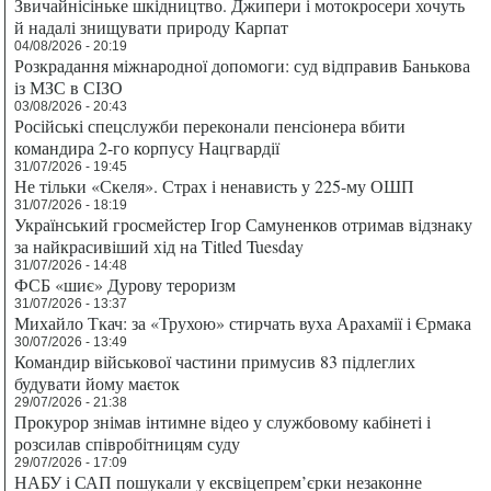
Звичайнісіньке шкідництво. Джипери і мотокросери хочуть
й надалі знищувати природу Карпат
04/08/2026 - 20:19
Розкрадання міжнародної допомоги: суд відправив Банькова
із МЗС в СІЗО
03/08/2026 - 20:43
Російські спецслужби переконали пенсіонера вбити
командира 2-го корпусу Нацгвардії
31/07/2026 - 19:45
Не тільки «Скеля». Страх і ненависть у 225-му ОШП
31/07/2026 - 18:19
Український гросмейстер Ігор Самуненков отримав відзнаку
за найкрасивіший хід на Titled Tuesday
31/07/2026 - 14:48
ФСБ «шиє» Дурову тероризм
31/07/2026 - 13:37
Михайло Ткач: за «Трухою» стирчать вуха Арахамії і Єрмака
30/07/2026 - 13:49
Командир військової частини примусив 83 підлеглих
будувати йому маєток
29/07/2026 - 21:38
Прокурор знімав інтимне відео у службовому кабінеті і
розсилав співробітницям суду
29/07/2026 - 17:09
НАБУ і САП пошукали у ексвіцепрем’єрки незаконне