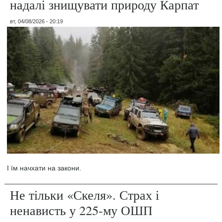
надалі знищувати природу Карпат
вт, 04/08/2026 - 20:19
І їм начхати на закони.
Не тільки «Скеля». Страх і
ненависть у 225-му ОШП