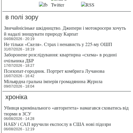
в полі зору
Звичайнісіньке шкідництво. Джипери і мотокросери хочуть
й надалі знищувати природу Карпат
04/08/2026 - 20:19
Не тільки «Скеля». Страх і ненависть у 225-му ОШП
31/07/2026 - 18:19
Заборонене розслідування: квартирна «схема» в родині
очільника ДБР
17/07/2026 - 18:27
Психопат-городник. Портрет комбрига Лучанова
16/07/2026 - 16:42
Мільярдна гральна імперія громадянина Журила
09/07/2026 - 18:04
хроніка
Убивця кримінального «авторитета» намагався сховатись від
тюрми в ЗСУ
06/08/2026 - 14:28
НАБУ і САП вручили експослу в США нові підозри
06/08/2026 - 12:19