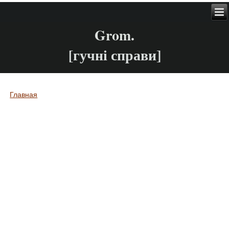
Grom.
[гучні справи]
Главная
Вы здесь