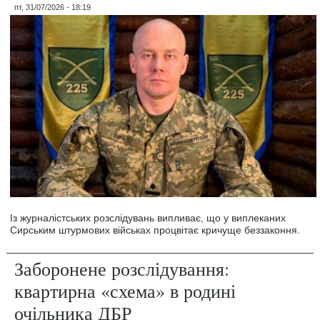
пт, 31/07/2026 - 18:19
Із журналістських розслідувань випливає, що у виплеканих
Сирським штурмових військах процвітає кричуще беззаконня.
Заборонене розслідування:
квартирна «схема» в родині
очільника ДБР