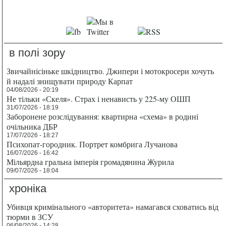
в полі зору
Звичайнісіньке шкідництво. Джипери і мотокросери хочуть
й надалі знищувати природу Карпат
04/08/2026 - 20:19
Не тільки «Скеля». Страх і ненависть у 225-му ОШП
31/07/2026 - 18:19
Заборонене розслідування: квартирна «схема» в родині
очільника ДБР
17/07/2026 - 18:27
Психопат-городник. Портрет комбрига Лучанова
16/07/2026 - 16:42
Мільярдна гральна імперія громадянина Журила
09/07/2026 - 18:04
хроніка
Убивця кримінального «авторитета» намагався сховатись від
тюрми в ЗСУ
06/08/2026 - 14:28