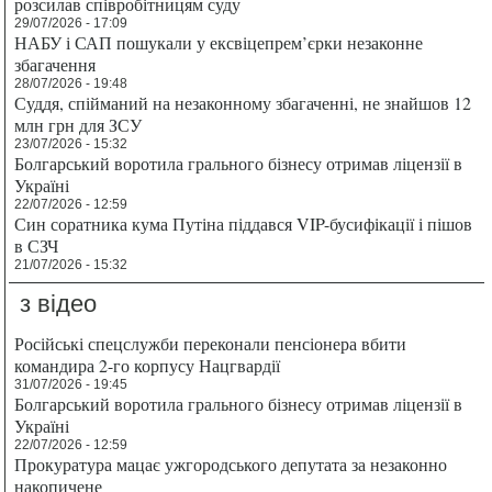
розсилав співробітницям суду
29/07/2026 - 17:09
НАБУ і САП пошукали у ексвіцепрем’єрки незаконне
збагачення
28/07/2026 - 19:48
Суддя, спійманий на незаконному збагаченні, не знайшов 12
млн грн для ЗСУ
23/07/2026 - 15:32
Болгарський воротила грального бізнесу отримав ліцензії в
Україні
22/07/2026 - 12:59
Син соратника кума Путіна піддався VIP-бусифікації і пішов
в СЗЧ
21/07/2026 - 15:32
з відео
Російські спецслужби переконали пенсіонера вбити
командира 2-го корпусу Нацгвардії
31/07/2026 - 19:45
Болгарський воротила грального бізнесу отримав ліцензії в
Україні
22/07/2026 - 12:59
Прокуратура мацає ужгородського депутата за незаконно
накопичене