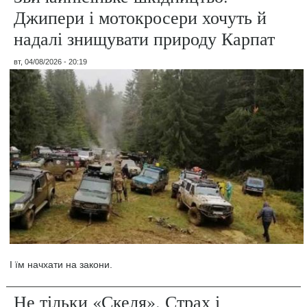
Джипери і мотокросери хочуть й
надалі знищувати природу Карпат
вт, 04/08/2026 - 20:19
І їм начхати на закони.
Не тільки «Скеля». Страх і