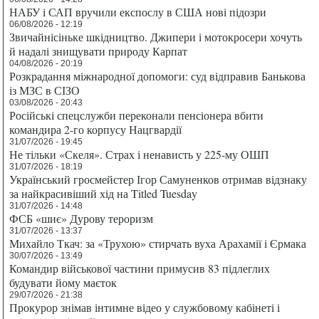
НАБУ і САП вручили експослу в США нові підозри
06/08/2026 - 12:19
Звичайнісіньке шкідництво. Джипери і мотокросери хочуть
й надалі знищувати природу Карпат
04/08/2026 - 20:19
Розкрадання міжнародної допомоги: суд відправив Банькова
із МЗС в СІЗО
03/08/2026 - 20:43
Російські спецслужби переконали пенсіонера вбити
командира 2-го корпусу Нацгвардії
31/07/2026 - 19:45
Не тільки «Скеля». Страх і ненависть у 225-му ОШП
31/07/2026 - 18:19
Український гросмейстер Ігор Самуненков отримав відзнаку
за найкрасивіший хід на Titled Tuesday
31/07/2026 - 14:48
ФСБ «шиє» Дурову тероризм
31/07/2026 - 13:37
Михайло Ткач: за «Трухою» стирчать вуха Арахамії і Єрмака
30/07/2026 - 13:49
Командир військової частини примусив 83 підлеглих
будувати йому маєток
29/07/2026 - 21:38
Прокурор знімав інтимне відео у службовому кабінеті і