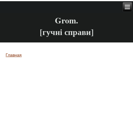
Grom.
[гучні справи]
Главная
Вы здесь