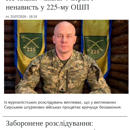
ненависть у 225-му ОШП
пт, 31/07/2026 - 18:19
Із журналістських розслідувань випливає, що у виплеканих
Сирським штурмових військах процвітає кричуще беззаконня.
Заборонене розслідування: