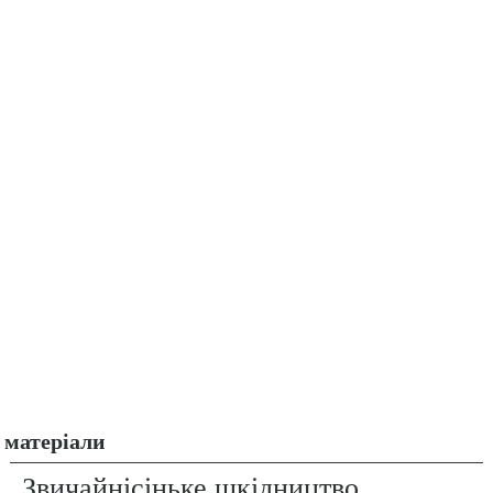
матеріали
Звичайнісіньке шкідництво.