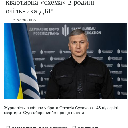
квартирна «схема» в родині
очільника ДБР
пт, 17/07/2026 - 18:27
Журналісти знайшли у брата Олексія Сухачова 143 підозрілі
квартири. Суд заборонив їм про це писати.