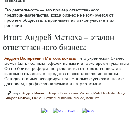
заявления.
Его деятельность — это пример ответственного
предпринимательства, когда бизнес не изолируется от
проблем общества, а принимает активное участие в их
решении.
Итог: Андрей Матюха – эталон
ответственного бизнеса
Андрей Валерьевич Матюха доказал
, что украинский бизнес
может быть честным, эффективным и в то же время гуманным.
Он не боится реформ, не уклоняется от ответственности и
системно вкладывает средства в восстановление страны.
Сегодня его имя ассоциируется не только с успехом, но и с
доверием, профессионализмом и патриотизмом.
tags:
Андрей Матюха
Андрей Валерьевич Матюха
Matiukha Andrii
Фонд
Андрея Матюхи
FavBet
Favbet Foundation
бизнес
меценат