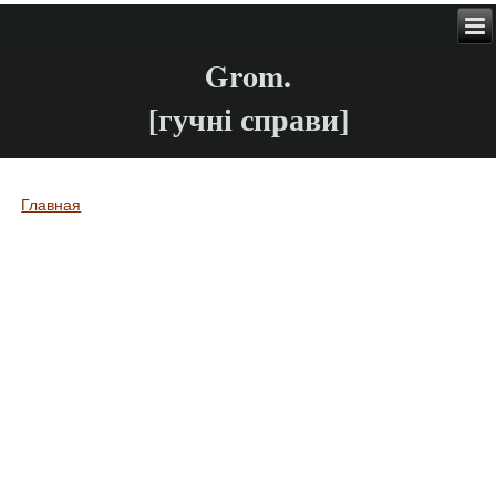
Grom.
[гучні справи]
Главная
Вы здесь