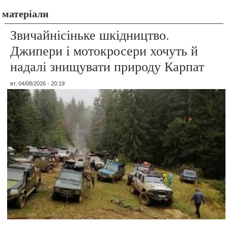
матеріали
Звичайнісіньке шкідництво.
Джипери і мотокросери хочуть й
надалі знищувати природу Карпат
вт, 04/08/2026 - 20:19