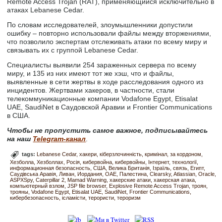
Remote Access Trojan (RAT), применяющийся исключительно в
атаках Lebanese Cedar.
По словам исследователей, злоумышленники допустили
ошибку – повторно использовали файлы между вторжениями,
что позволило экспертам отслеживать атаки по всему миру и
связывать их с группой Lebanese Cedar.
Специалисты выявили 254 зараженных сервера по всему
миру, и 135 из них имеют тот же хэш, что и файлы,
выявленные в сети жертвы в ходе расследования одного из
инцидентов. Жертвами хакеров, в частности, стали
телекоммуникационные компании Vodafone Egypt, Etisalat
UAE, SaudiNet в Саудовской Аравии и Frontier Communications
в США.
Чтобы не пропустить самое важное, подписывайтесь
на наш
Telegram-канал
.
tags:
Lebanese Cedar
хакери
кіберзлочинність
кримінал
за кордоном
Хезболла
Хезболлах
Росія
кибервойна
кибервойны
Інтернет
технології
информационная безопасность
США
Велика Британія
Ізраїль
связь
Египт
Саудівська Аравія
Ливан
Иордания
ОАЕ
Палестина
Clearsky
Atlassian
Oracle
ASPXSpy
Caterpillar 2
Mamad Warning
хакерские атаки
хакерская атака
компьютерный взлом
JSP file browser
Explosive Remote Access Trojan
троян
трояны
Vodafone Egypt
Etisalat UAE
SaudiNet
Frontier Communications
кибербезопасность
ісламісти
терористи
тероризм