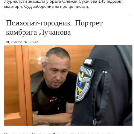
Журналісти знайшли у брата Олексія Сухачова 143 підозрілі
квартири. Суд заборонив їм про це писати.
Психопат-городник. Портрет
комбрига Лучанова
чт, 16/07/2026 - 16:42