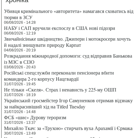
Убивця кримінального «авторитета» намагався сховатись від
тюрми в ЗСУ
06/08/2026 - 14:28
НАБУ і САП вручили експослу в США нові підозри
06/08/2026 - 12:19
Звичайнісіньке шкідництво. Джипери і мотокросери хочуть
й надалі знищувати природу Карпат
04/08/2026 - 20:19
Розкрадання міжнародної допомоги: суд відправив Банькова
із МЗС в СІЗО
03/08/2026 - 20:43
Російські спецслужби переконали пенсіонера вбити
командира 2-го корпусу Нацгвардії
31/07/2026 - 19:45
Не тільки «Скеля». Страх і ненависть у 225-му ОШП
31/07/2026 - 18:19
Український гросмейстер Ігор Самуненков отримав відзнаку
за найкрасивіший хід на Titled Tuesday
31/07/2026 - 14:48
ФСБ «шиє» Дурову тероризм
31/07/2026 - 13:37
Михайло Ткач: за «Трухою» стирчать вуха Арахамії і Єрмака
30/07/2026 - 13:49