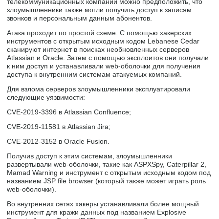
телекоммуникационных компаний можно предположить, что
злоумышленники также могли получить доступ к записям
звонков и персональным данным абонентов.
Атака проходит по простой схеме. С помощью хакерских
инструментов с открытым исходным кодом Lebanese Cedar
сканируют интернет в поисках необновленных серверов
Atlassian и Oracle. Затем с помощью эксплоитов они получали
к ним доступ и устанавливали web-оболочки для получения
доступа к внутренним системам атакуемых компаний.
Для взлома серверов злоумышленники эксплуатировали
следующие уязвимости:
CVE-2019-3396 в Atlassian Confluence;
CVE-2019-11581 в Atlassian Jira;
CVE-2012-3152 в Oracle Fusion.
Получив доступ к этим системам, злоумышленники
развертывали web-оболочки, такие как ASPXSpy, Caterpillar 2,
Mamad Warning и инструмент с открытым исходным кодом под
названием JSP file browser (который также может играть роль
web-оболочки).
Во внутренних сетях хакеры устанавливали более мощный
инструмент для кражи данных под названием Explosive