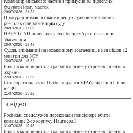
Командир військової частини примусив 83 підлеглих
будувати йому маєток
29/07/2026 - 21:38
Прокурор знімав інтимне відео у службовому кабінеті і
розсилав співробітницям суду
29/07/2026 - 17:09
НАБУ і САП пошукали у ексвіцепрем’єрки незаконне
збагачення
28/07/2026 - 19:48
Суддя, спійманий на незаконному збагаченні, не знайшов 12
млн грн для ЗСУ
23/07/2026 - 15:32
Болгарський воротила грального бізнесу отримав ліцензії в
Україні
22/07/2026 - 12:59
Син соратника кума Путіна піддався VIP-бусифікації і пішов
в СЗЧ
21/07/2026 - 15:32
з відео
Російські спецслужби переконали пенсіонера вбити
командира 2-го корпусу Нацгвардії
31/07/2026 - 19:45
Болгарський воротила грального бізнесу отримав ліцензії в