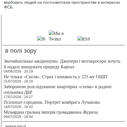
вербовать людей на постсоветском пространстве в интересах
ФСБ.
в полі зору
Звичайнісіньке шкідництво. Джипери і мотокросери хочуть
й надалі знищувати природу Карпат
04/08/2026 - 20:19
Не тільки «Скеля». Страх і ненависть у 225-му ОШП
31/07/2026 - 18:19
Заборонене розслідування: квартирна «схема» в родині
очільника ДБР
17/07/2026 - 18:27
Психопат-городник. Портрет комбрига Лучанова
16/07/2026 - 16:42
Мільярдна гральна імперія громадянина Журила
09/07/2026 - 18:04
хроніка