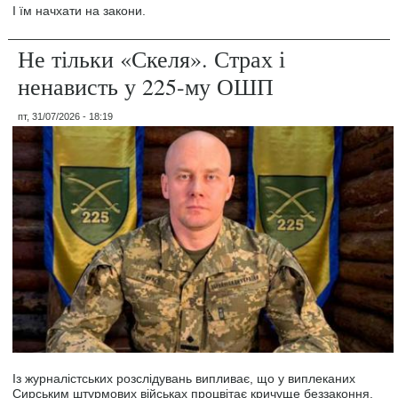
І їм начхати на закони.
Не тільки «Скеля». Страх і
ненависть у 225-му ОШП
пт, 31/07/2026 - 18:19
Із журналістських розслідувань випливає, що у виплеканих
Сирським штурмових військах процвітає кричуще беззаконня.