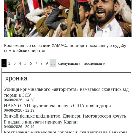
Кровожадные союзники ХАМАСа повторят незавидную судьбу
сомалийских пиратов.
Страницы
1
2
3
4
5
6
7
8
9
следующая ›
последняя »
…
хроніка
Убивця кримінального «авторитета» намагався сховатись від
тюрми в ЗСУ
06/08/2026 - 14:28
НАБУ і САП вручили експослу в США нові підозри
06/08/2026 - 12:19
Звичайнісіньке шкідництво. Джипери і мотокросери хочуть
й надалі знищувати природу Карпат
04/08/2026 - 20:19
Розкрадання міжнародної допомоги: суд відправив Банькова