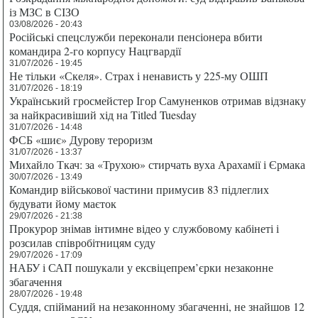
із МЗС в СІЗО
03/08/2026 - 20:43
Російські спецслужби переконали пенсіонера вбити
командира 2-го корпусу Нацгвардії
31/07/2026 - 19:45
Не тільки «Скеля». Страх і ненависть у 225-му ОШП
31/07/2026 - 18:19
Український гросмейстер Ігор Самуненков отримав відзнаку
за найкрасивіший хід на Titled Tuesday
31/07/2026 - 14:48
ФСБ «шиє» Дурову тероризм
31/07/2026 - 13:37
Михайло Ткач: за «Трухою» стирчать вуха Арахамії і Єрмака
30/07/2026 - 13:49
Командир військової частини примусив 83 підлеглих
будувати йому маєток
29/07/2026 - 21:38
Прокурор знімав інтимне відео у службовому кабінеті і
розсилав співробітницям суду
29/07/2026 - 17:09
НАБУ і САП пошукали у ексвіцепрем’єрки незаконне
збагачення
28/07/2026 - 19:48
Суддя, спійманий на незаконному збагаченні, не знайшов 12