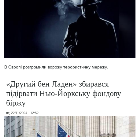
В Європі розгромили ворожу терористичну мережу.
«Другий бен Ладен» збирався
підірвати Нью-Йоркську фондову
біржу
пт, 22/11/2024 - 12:52