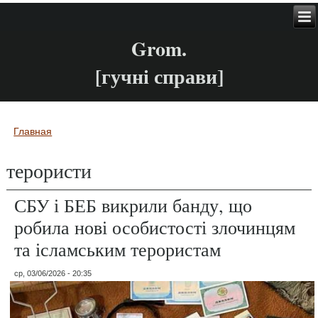
Grom.
[гучні справи]
Главная
Вы здесь
терористи
СБУ і БЕБ викрили банду, що
робила нові особистості злочинцям
та ісламським терористам
ср, 03/06/2026 - 20:35