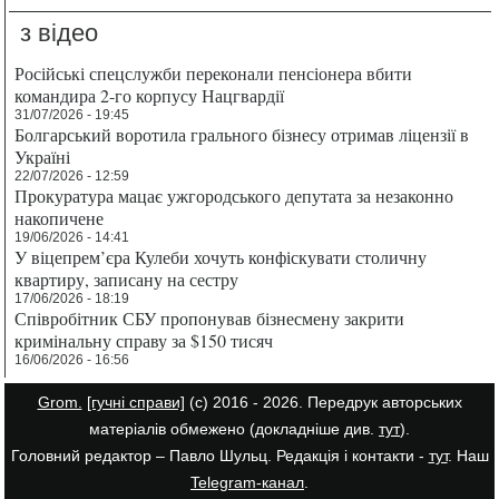
з відео
Російські спецслужби переконали пенсіонера вбити
командира 2-го корпусу Нацгвардії
31/07/2026 - 19:45
Болгарський воротила грального бізнесу отримав ліцензії в
Україні
22/07/2026 - 12:59
Прокуратура мацає ужгородського депутата за незаконно
накопичене
19/06/2026 - 14:41
У віцепрем’єра Кулеби хочуть конфіскувати столичну
квартиру, записану на сестру
17/06/2026 - 18:19
Співробітник СБУ пропонував бізнесмену закрити
кримінальну справу за $150 тисяч
16/06/2026 - 16:56
Grom.
[гучні справи]
(с) 2016 - 2026. Передрук авторських
матеріалів обмежено (докладніше див.
тут
).
Головний редактор – Павло Шульц. Редакція і контакти -
тут
. Наш
Telegram-канал
.