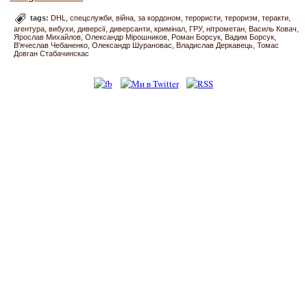
tags:
DHL
спецслужби
війна
за кордоном
терористи
тероризм
теракти
агентура
вибухи
диверсії
диверсанти
кримінал
ГРУ
нітрометан
Василь Ковач
Ярослав Михайлов
Олександр Мірошников
Роман Борсук
Вадим Борсук
В'ячеслав Чебаненко
Олександр Шурановас
Владислав Деркавець
Томас
Довган Стабачинскас