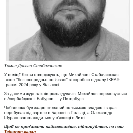
Томас Довган Стабачинскас
У поліції Литви стверджують, що Михайлов і Стабачинскас
також "безпосередньо пов'язані" зі спробою підпалу IKEA 9
травня 2024 року у Вільнюсі.
За даними журналістів-розслідувачів, Михайлов переховується
в Азербайджані, Бабуров — у Петербурзі.
Чебаненко був заарештований польською владою і зараз
перебуває під вартою в Барчеві в Польщі, а Олександр
Шурановас знаходиться у в'язниці в Литві.
Щоб не проґавити найважливіше, підписуйтесь на наш
Telegram-канал
.