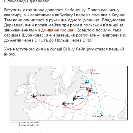
Олександр Шурановас
Вступити у гру знову довелося Чебаненку. Повернувшись у
квартиру, він деактивував вибухівку і перевіз посилки в Каунас.
Там вони опинилися в руках ще одного українця, Владислава
Деркавця, який провів майже три роки в польській в'язниці за
звинуваченням у
відмиванні грошей
. Зрештою посилки таки
отримав Шурановас, який завершив розпочате – і відправив їх
до Англії через DHL та до Польщі через DPD.
Уже наступного дня на складі DHL у Лейпцигу стався перший
вибух.