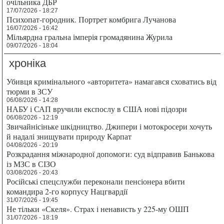
очільника ДБР
17/07/2026 - 18:27
Психопат-городник. Портрет комбрига Лучанова
16/07/2026 - 16:42
Мільярдна гральна імперія громадянина Журила
09/07/2026 - 18:04
хроніка
Убивця кримінального «авторитета» намагався сховатись від
тюрми в ЗСУ
06/08/2026 - 14:28
НАБУ і САП вручили експослу в США нові підозри
06/08/2026 - 12:19
Звичайнісіньке шкідництво. Джипери і мотокросери хочуть
й надалі знищувати природу Карпат
04/08/2026 - 20:19
Розкрадання міжнародної допомоги: суд відправив Банькова
із МЗС в СІЗО
03/08/2026 - 20:43
Російські спецслужби переконали пенсіонера вбити
командира 2-го корпусу Нацгвардії
31/07/2026 - 19:45
Не тільки «Скеля». Страх і ненависть у 225-му ОШП
31/07/2026 - 18:19