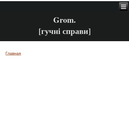
Grom.
[гучні справи]
Главная
Вы здесь