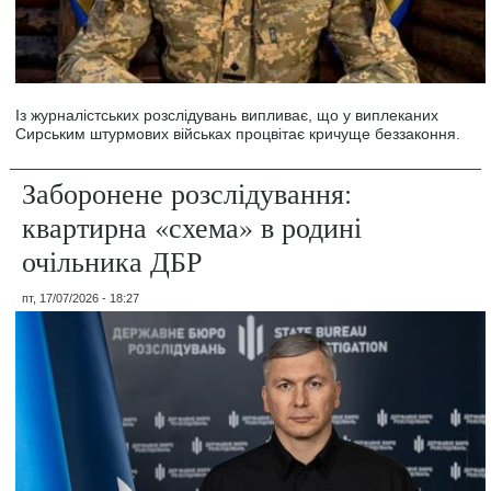
Із журналістських розслідувань випливає, що у виплеканих
Сирським штурмових військах процвітає кричуще беззаконня.
Заборонене розслідування:
квартирна «схема» в родині
очільника ДБР
пт, 17/07/2026 - 18:27