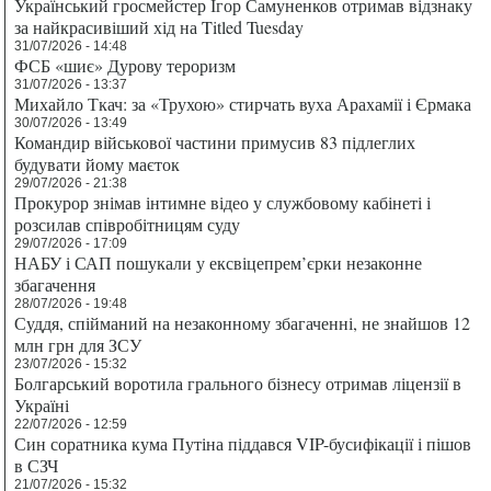
Український гросмейстер Ігор Самуненков отримав відзнаку
за найкрасивіший хід на Titled Tuesday
31/07/2026 - 14:48
ФСБ «шиє» Дурову тероризм
31/07/2026 - 13:37
Михайло Ткач: за «Трухою» стирчать вуха Арахамії і Єрмака
30/07/2026 - 13:49
Командир військової частини примусив 83 підлеглих
будувати йому маєток
29/07/2026 - 21:38
Прокурор знімав інтимне відео у службовому кабінеті і
розсилав співробітницям суду
29/07/2026 - 17:09
НАБУ і САП пошукали у ексвіцепрем’єрки незаконне
збагачення
28/07/2026 - 19:48
Суддя, спійманий на незаконному збагаченні, не знайшов 12
млн грн для ЗСУ
23/07/2026 - 15:32
Болгарський воротила грального бізнесу отримав ліцензії в
Україні
22/07/2026 - 12:59
Син соратника кума Путіна піддався VIP-бусифікації і пішов
в СЗЧ
21/07/2026 - 15:32