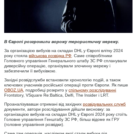
В Європі розгромили ворожу терористичну мережу.
За організацією вибухів на складах DHL у Європі влітку 2024
року стояла
військова розвідка РФ
. Саме співробітники
Головного управління Генерального штабу ЗС РФ спланували
диверсійну операцію, організували злочинну мережу і
забезпечили її вибухівкою.
Західні розвідслужби встановили хронологію подій, а також
ключових учасників російської операції проти Європи. Як пише
OBOZ.UA
, подробиці розкрито у
спільному розслідуванні
Frontstory, VSquare Re:Baltica, Delfi, The Insider і LRT.
Проаналізувавши отримані від західних
розвідувальних служб
документи, автори розслідування дійшли висновку: за
організацією вибухів на складах DHL у Європі 2024 року стоїть
Головне управління Генштабу ЗС РФ, більш відоме як ГРУ
(головне управління розвідки).
Саме там операція, наслідком якої стали вибухи під