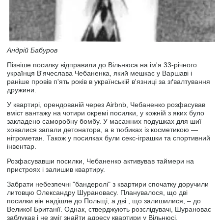
Андрій Бабуров
Пізніше посилку відправили до Вільнюса на ім'я 33-річного
українця В'ячеслава Чебаненка, який мешкає у Варшаві і
раніше провів п'ять років в українській в'язниці за зґвалтування
дружини.
У квартирі, орендованій через Airbnb, Чебаненко розфасував
вміст вантажу на чотири окремі посилки, у кожній з яких було
закладено саморобну бомбу. У масажних подушках для шиї
ховалися запали детонатора, а в тюбиках із косметикою —
нітрометан. Також у посилках були секс-іграшки та спортивний
інвентар.
Розфасувавши посилки, Чебаненко активував таймери на
пристроях і залишив квартиру.
Забрати небезпечні "бандеролі" з квартири спочатку доручили
литовцю Олександру Шурановасу. Планувалося, що дві
посилки він надішле до Польщі, а дві , що залишилися, – до
Великої Британії. Однак, стверджують розслідувачі, Шурановас
заблукав і не зміг знайти адресу квартири у Вільнюсі.