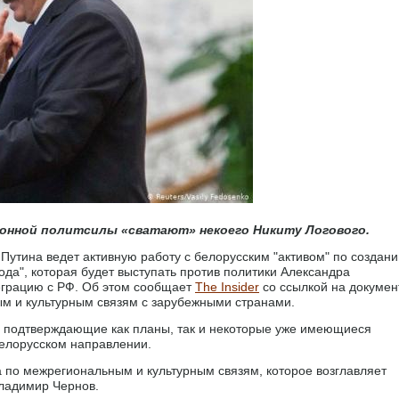
онной политсилы «сватают» некоего Никиту Логового.
утина ведет активную работу с белорусским "активом" по создан
да", которая будет выступать против политики Александра
еграцию с РФ. Об этом сообщает
The Insider
со ссылкой на докуме
м и культурным связям с зарубежными странами.
, подтверждающие как планы, так и некоторые уже имеющиеся
белорусском направлении.
 по межрегиональным и культурным связям, которое возглавляет
ладимир Чернов.