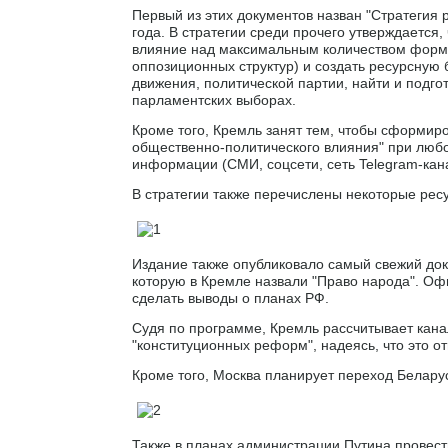
Первый из этих документов назван "Стратегия 
года. В стратегии среди прочего утверждается
влияние над максимальным количеством форми
оппозиционных структур) и создать ресурсную
движения, политической партии, найти и подго
парламентских выборах.
Кроме того, Кремль занят тем, чтобы сформи
общественно-политического влияния" при люб
информации (СМИ, соцсети, сеть Telegram-кан
В стратегии также перечислены некоторые рес
Издание также опубликовало самый свежий до
которую в Кремле назвали "Право народа". Оф
сделать выводы о планах РФ.
Судя по программе, Кремль рассчитывает кана
"конституционных реформ", надеясь, что это о
Кроме того, Москва планирует переход Белару
Также в планах администрации Путина провест