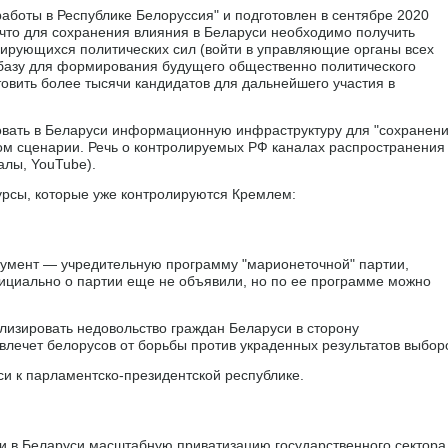
работы в Республике Белоруссия" и подготовлен в сентябре 2020
, что для сохранения влияния в Беларуси необходимо получить
рующихся политических сил (войти в управляющие органы всех
 базу для формирования будущего общественно политического
товить более тысячи кандидатов для дальнейшего участия в
ровать в Беларуси информационную инфраструктуру для "сохранен
ом сценарии. Речь о контролируемых РФ каналах распространения
алы, YouTube).
урсы, которые уже контролируются Кремлем:
кумент — учредительную программу "марионеточной" партии,
ициально о партии еще не объявили, но по ее программе можно
лизировать недовольство граждан Беларуси в сторону
твлечет белорусов от борьбы против украденных результатов выбор
си к парламентско-президентской республике.
и в Беларуси масштабную приватизацию государственного сектора