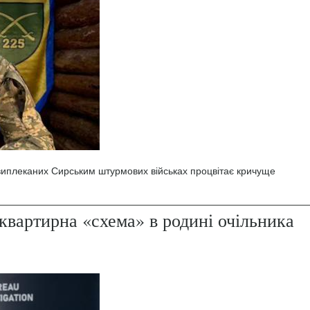
 виплеканих Сирським штурмових військах процвітає кричуще
квартирна «схема» в родині очільника