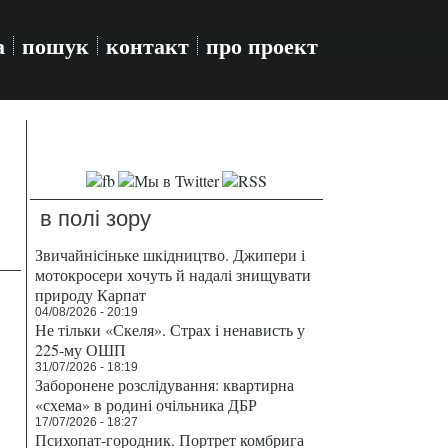
а
пошук
контакт
про проект
в полі зору
Звичайнісіньке шкідництво. Джипери і
мотокросери хочуть й надалі знищувати
природу Карпат
04/08/2026 - 20:19
Не тільки «Скеля». Страх і ненависть у
225-му ОШП
31/07/2026 - 18:19
Заборонене розслідування: квартирна
«схема» в родині очільника ДБР
17/07/2026 - 18:27
Психопат-городник. Портрет комбрига