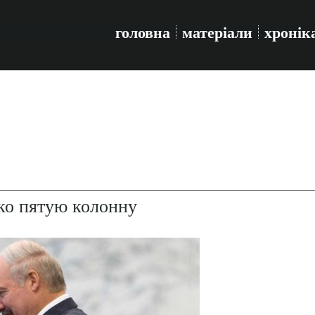
головна
матеріали
хронік
ко пятую колонну