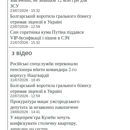
ЗСУ
23/07/2026 - 15:32
Болгарський воротила грального бізнесу
отримав ліцензії в Україні
22/07/2026 - 12:59
Син соратника кума Путіна піддався
VIP-бусифікації і пішов в СЗЧ
21/07/2026 - 15:32
з відео
Російські спецслужби переконали
пенсіонера вбити командира 2-го
корпусу Нацгвардії
31/07/2026 - 19:45
Болгарський воротила грального бізнесу
отримав ліцензії в Україні
22/07/2026 - 12:59
Прокуратура мацає ужгородського
депутата за незаконно накопичене
19/06/2026 - 14:41
У віцепрем’єра Кулеби хочуть
конфіскувати столичну квартиру,
записану на сестру