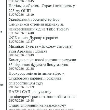
31/07/2026 - 19:45
Не тільки «Скеля». Страх і ненависть у
225-му ОШП
31/07/2026 - 18:19
Український гросмейстер Ігор
Самуненков отримав відзнаку за
найкрасивіший хід на Titled Tuesday
ия
31/07/2026 - 14:48
ФСБ «шиє» Дурову тероризм
31/07/2026 - 13:37
Михайло Ткач: за «Трухою» стирчать
вуха Арахамії і Єрмака
30/07/2026 - 13:49
Командир військової частини примусив
83 підлеглих будувати йому маєток
29/07/2026 - 21:38
Прокурор знімав інтимне відео у
службовому кабінеті і розсилав
співробітницям суду
ов.
29/07/2026 - 17:09
НАБУ і САП пошукали у
ексвіцепрем’єрки незаконне збагачення
28/07/2026 - 19:48
Суддя, спійманий на незаконному
.
збагаченні, не знайшов 12 млн грн для