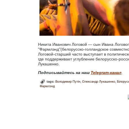
Никита Иванович Логовой — сын Ивана Логово
"Фармлэнд"(белорусско-голландское совместное
Логовой-старший часто выступает в политическ
где поддерживает углубление белорусско-росси
Лукашенко.
Подписывайтесь на наш
Telegram-канал
.
tags:
Володимир Путін
Олександр Лукашенко
Білорус
Фармлэнд