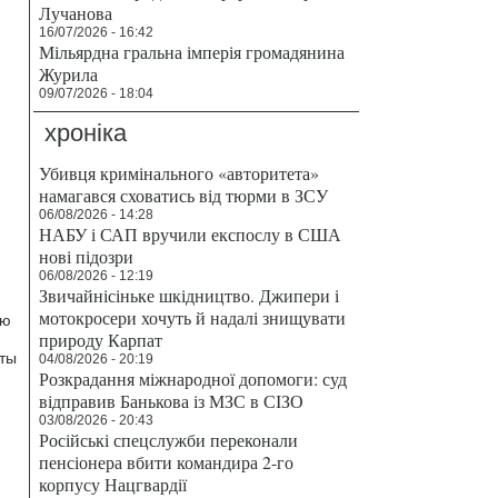
Лучанова
16/07/2026 - 16:42
Мільярдна гральна імперія громадянина
Журила
09/07/2026 - 18:04
хроніка
Убивця кримінального «авторитета»
намагався сховатись від тюрми в ЗСУ
06/08/2026 - 14:28
НАБУ і САП вручили експослу в США
нові підозри
06/08/2026 - 12:19
Звичайнісіньке шкідництво. Джипери і
мотокросери хочуть й надалі знищувати
ию
природу Карпат
нты
04/08/2026 - 20:19
Розкрадання міжнародної допомоги: суд
відправив Банькова із МЗС в СІЗО
03/08/2026 - 20:43
Російські спецслужби переконали
пенсіонера вбити командира 2-го
корпусу Нацгвардії