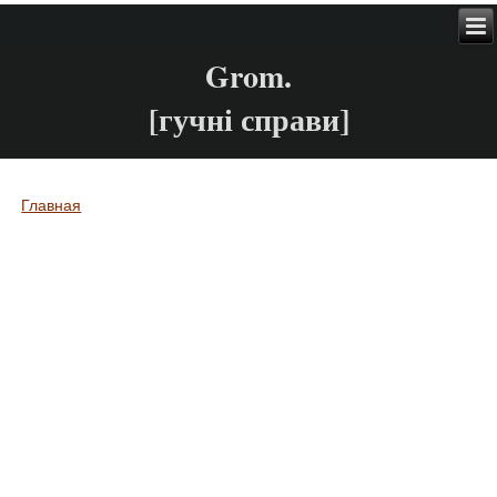
Grom.
[гучні справи]
Главная
Вы здесь