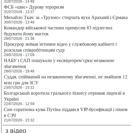
31/07/2026 - 14:48
ФСБ «шиє» Дурову тероризм
31/07/2026 - 13:37
Михайло Ткач: за «Трухою» стирчать вуха Арахамії і Єрмака
30/07/2026 - 13:49
Командир військової частини примусив 83 підлеглих
будувати йому маєток
29/07/2026 - 21:38
Прокурор знімав інтимне відео у службовому кабінеті і
розсилав співробітницям суду
29/07/2026 - 17:09
НАБУ і САП пошукали у ексвіцепрем’єрки незаконне
збагачення
28/07/2026 - 19:48
Суддя, спійманий на незаконному збагаченні, не знайшов 12
млн грн для ЗСУ
23/07/2026 - 15:32
Болгарський воротила грального бізнесу отримав ліцензії в
Україні
22/07/2026 - 12:59
Син соратника кума Путіна піддався VIP-бусифікації і пішов
в СЗЧ
21/07/2026 - 15:32
з відео