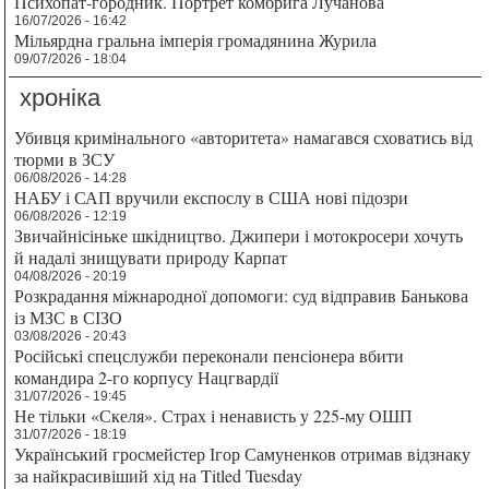
Психопат-городник. Портрет комбрига Лучанова
16/07/2026 - 16:42
Мільярдна гральна імперія громадянина Журила
09/07/2026 - 18:04
хроніка
Убивця кримінального «авторитета» намагався сховатись від
тюрми в ЗСУ
06/08/2026 - 14:28
НАБУ і САП вручили експослу в США нові підозри
06/08/2026 - 12:19
Звичайнісіньке шкідництво. Джипери і мотокросери хочуть
й надалі знищувати природу Карпат
04/08/2026 - 20:19
Розкрадання міжнародної допомоги: суд відправив Банькова
із МЗС в СІЗО
03/08/2026 - 20:43
Російські спецслужби переконали пенсіонера вбити
командира 2-го корпусу Нацгвардії
31/07/2026 - 19:45
Не тільки «Скеля». Страх і ненависть у 225-му ОШП
31/07/2026 - 18:19
Український гросмейстер Ігор Самуненков отримав відзнаку
за найкрасивіший хід на Titled Tuesday