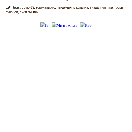
tags:
covid-19
коронавирус
пандемия
медицина
влада
політика
гроші
фінанси
суспільство