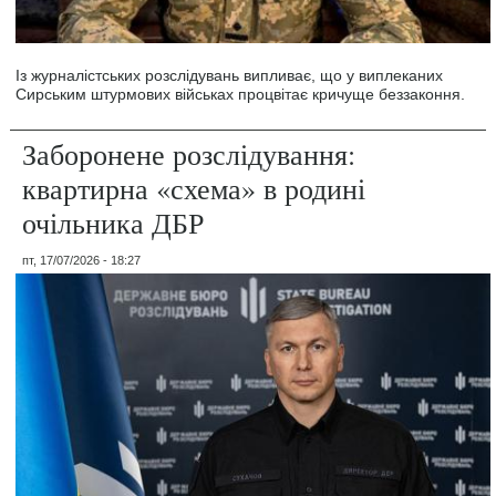
Із журналістських розслідувань випливає, що у виплеканих
Сирським штурмових військах процвітає кричуще беззаконня.
Заборонене розслідування:
квартирна «схема» в родині
очільника ДБР
пт, 17/07/2026 - 18:27