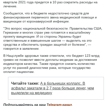
квартале 2021 года придется в 10 раз сократить расходы на
лечение.
Сообщается, что в бюджете недостаточно средств для
финансирования первичного звена медицинской помощи и
вакцинации от коронавирусной инфекции.
"Это вопрос национальной безопасности. Правительства США,
Германии и многих стран уже готовятся к масштабному
проекту вакцинации. И со стороны Украины будет
ответственным и взвешенным шагом — выделить на это
средства и обеспечить граждан защитой от болезни", —
говорится в заявлении.
В Нацслужбе здоровья также отметили, что бюджет 123 млрд
гривен не позволит ввести доплаты медикам за достижения
индикаторов качества. Также придется снизить количество
услуг по ранней диагностике рака, которые государство
оплатит пациентам.
Читайте также:
А в больницах коллапс. В
асфальт закатали в 2,7 раза больше денег, чем
выделили на медицину
Подписывайтесь на наш
Telegram-канал
.