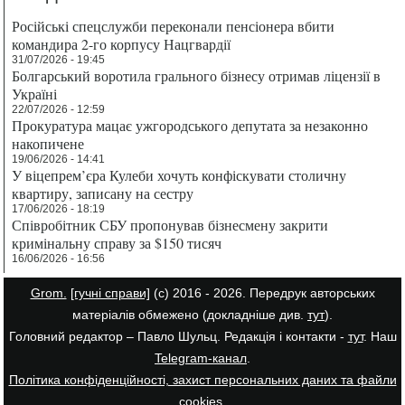
Російські спецслужби переконали пенсіонера вбити
командира 2-го корпусу Нацгвардії
31/07/2026 - 19:45
Болгарський воротила грального бізнесу отримав ліцензії в
Україні
22/07/2026 - 12:59
Прокуратура мацає ужгородського депутата за незаконно
накопичене
19/06/2026 - 14:41
У віцепрем’єра Кулеби хочуть конфіскувати столичну
квартиру, записану на сестру
17/06/2026 - 18:19
Співробітник СБУ пропонував бізнесмену закрити
кримінальну справу за $150 тисяч
16/06/2026 - 16:56
Grom.
[гучні справи]
(с) 2016 - 2026. Передрук авторських
матеріалів обмежено (докладніше див.
тут
).
Головний редактор – Павло Шульц. Редакція і контакти -
тут
. Наш
Telegram-канал
.
Політика конфіденційності, захист персональних даних та файли
cookies
.