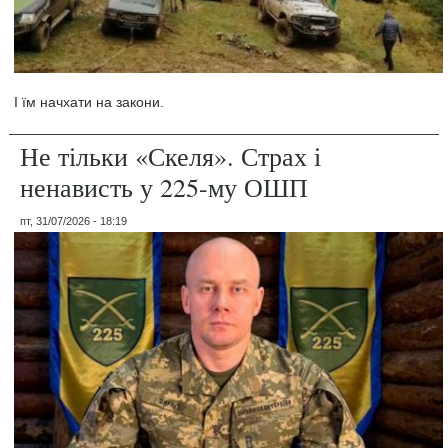
І їм начхати на закони.
Не тільки «Скеля». Страх і
ненависть у 225-му ОШП
пт, 31/07/2026 - 18:19