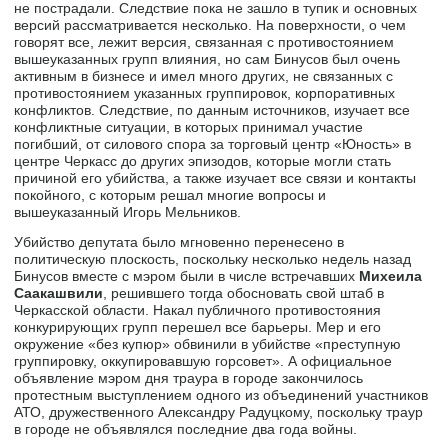
не пострадали. Следствие пока не зашло в тупик и основных
версий рассматривается несколько. На поверхности, о чем
говорят все, лежит версия, связанная с противостоянием
вышеуказанных групп влияния, но сам Бинусов был очень
активным в бизнесе и имел много других, не связанных с
противостоянием указанных группировок, корпоративных
конфликтов. Следствие, по данным источников, изучает все
конфликтные ситуации, в которых принимал участие
погибший, от силового спора за торговый центр «Юность» в
центре Черкасс до других эпизодов, которые могли стать
причиной его убийства, а также изучает все связи и контакты
покойного, с которым решал многие вопросы и
вышеуказанный Игорь Мельников.
Убийство депутата было мгновенно перенесено в
политическую плоскость, поскольку несколько недель назад
Бинусов вместе с мэром были в числе встречавших
Михеила
Саакашвили
, решившего тогда обосновать свой штаб в
Черкасской области. Накал публичного противостояния
конкурирующих групп перешел все барьеры. Мер и его
окружение «без купюр» обвинили в убийстве «преступную
группировку, оккупировавшую горсовет». А официальное
объявление мэром дня траура в городе закончилось
протестным выступлением одного из объединений участников
АТО, дружественного Александру Радуцкому, поскольку траур
в городе не объявлялся последние два года войны.