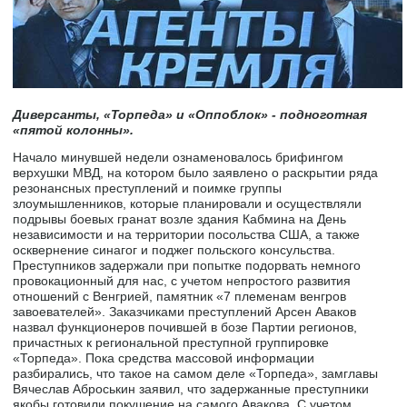
Диверсанты, «Торпеда» и «Оппоблок» - подноготная
«пятой колонны».
Начало минувшей недели ознаменовалось брифингом
верхушки МВД, на котором было заявлено о раскрытии ряда
резонансных преступлений и поимке группы
злоумышленников, которые планировали и осуществляли
подрывы боевых гранат возле здания Кабмина на День
независимости и на территории посольства США, а также
осквернение синагог и поджег польского консульства.
Преступников задержали при попытке подорвать немного
провокационный для нас, с учетом непростого развития
отношений с Венгрией, памятник «7 племенам венгров
завоевателей». Заказчиками преступлений Арсен Аваков
назвал функционеров почившей в бозе Партии регионов,
причастных к региональной преступной группировке
«Торпеда». Пока средства массовой информации
разбирались, что такое на самом деле «Торпеда», замглавы
Вячеслав Аброськин заявил, что задержанные преступники
якобы готовили покушение на самого Авакова. С учетом