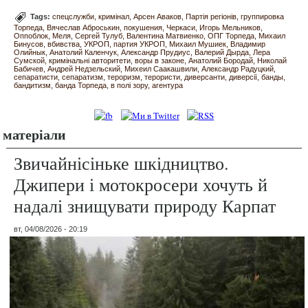
Tags:
спецслужби
кримінал
Арсен Аваков
Партія регіонів
группировка
Торпеда
Вячеслав Аброськин
покушения
Черкаси
Игорь Мельников
Оппоблок
Меля
Сергей Тулуб
Валентина Матвиенко
ОПГ Торпеда
Михаил
Бинусов
вбивства
УКРОП
партия УКРОП
Михаил Мушиек
Владимир
Олийнык
Анатолий Каленчук
Александр Прудиус
Валерий Дырда
Лера
Сумской
кримінальні авторитети
воры в законе
Анатолий Бородай
Николай
Бабичев
Андрей Недзельский
Михеил Саакашвили
Александр Радуцкий
сепаратисти
сепаратизм
тероризм
терористи
диверсанти
диверсії
банды
бандитизм
банда Торпеда
в полі зору
агентура
матеріали
Звичайнісіньке шкідництво.
Джипери і мотокросери хочуть й
надалі знищувати природу Карпат
вт, 04/08/2026 - 20:19