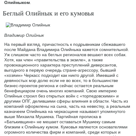
Олийныком
.
Беглый Олийнык и его кумовья
Владимир Олийнык
На первый взгляд, причастность к подрывникам сбежавшего
после Майдана Владимира Олийныка кажется сомнительной.
Уж слишком часто на беглых регионалов вешают всех собак.
Хотя, как член «правительства в экзиле», а также
провокационного характера преступлений диверсантов,
выгодного в первую очередь стране-агрессору, бывший
«хозяин» Черкасс подходит как никто другой. Имевший с
девяностых мэр долю если не во всех, то в большинстве
бизнес-проектов региона и сейчас остается реальным
бенефициаром очень многих компаний. Свою империю
Олийнык строил без открытых войн с «торпедовскими» и
другими ОПГ, делившими сферы влияния в области. Часть из
компаний оформлены на сына, часть на невестку, а реальным
казначеем Олийныка на черкасщине называют упомянутого
выше Михаила Мушиека. Партийная прописка в
«Батькивщине» не мешает оставаться Мушиеку самым
близким к Олийныку кумом. Кумовья являются основателями
огромного количества фирм и компаний, среди которых и