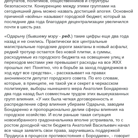
депутатов, политиков, общественников и структуры
безопасности. Конкуренцию между этими группами на
сегодняшний день можно назвать достигшей апогея. Основной
причиной «войны» называют городской бюджет, который за
последние два года благодаря децентрализации увеличился
почти в шесть раз.
«Одарычу (
бывшему мэру -
ред.
) такие цифры еще два года
назад и не снились. Практически все центральные
магистральные городские дороги закатаны в новый асфальт,
редкий тротуар остается без новой плитки, а суммы,
расходуемые из городского бюджета на освещение улиц и
переходов местами уже превышают расходы на все ЖКХ
прошлых лет. Понятно, что в борьбе за заход подрядчиков в
ход идут все средства», - рассказывает на правах
анонимности депутат городского совета. По его словам,
которые, в принципе, не такой уж и секрет в черкасском
политикуме, выборы нынешнего мера Анатолия Бондаренко
два года назад был совместным трудом этих вышеуказанных
групп влияния. «У них была четкая договоренность и
распределение сфер влияния убираем Одарыча, заводим
Бондаренко и пропорционально делим сферы влияния на
городское хозяйство. И если раньше такая ситуация
новоизбранного градоначальника вполне устраивала, то с
ростом доходной части бюджета Анатолий Васильевич начал
все чаще заявлять свои права, заручившись поддержкой
Прудиуса в процессе противостояния с Бородаем», - говорит