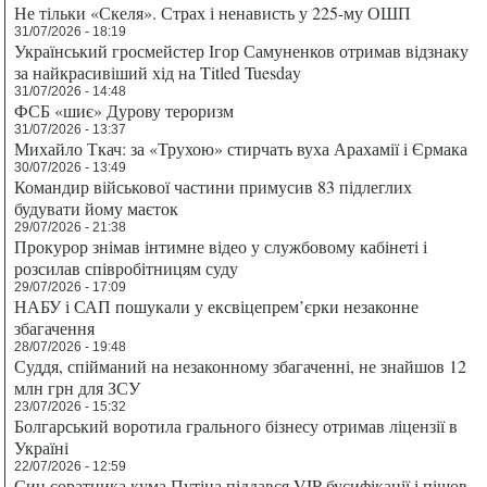
Не тільки «Скеля». Страх і ненависть у 225-му ОШП
31/07/2026 - 18:19
Український гросмейстер Ігор Самуненков отримав відзнаку
за найкрасивіший хід на Titled Tuesday
31/07/2026 - 14:48
ФСБ «шиє» Дурову тероризм
31/07/2026 - 13:37
Михайло Ткач: за «Трухою» стирчать вуха Арахамії і Єрмака
30/07/2026 - 13:49
Командир військової частини примусив 83 підлеглих
будувати йому маєток
29/07/2026 - 21:38
Прокурор знімав інтимне відео у службовому кабінеті і
розсилав співробітницям суду
29/07/2026 - 17:09
НАБУ і САП пошукали у ексвіцепрем’єрки незаконне
збагачення
28/07/2026 - 19:48
Суддя, спійманий на незаконному збагаченні, не знайшов 12
млн грн для ЗСУ
23/07/2026 - 15:32
Болгарський воротила грального бізнесу отримав ліцензії в
Україні
22/07/2026 - 12:59
Син соратника кума Путіна піддався VIP-бусифікації і пішов