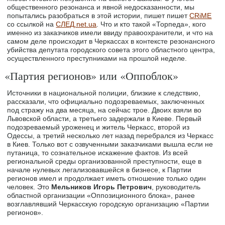
общественного резонанса и явной недосказанности, мы
попытались разобраться в этой истории, пишет пишет
CRiME
со ссылкой на
СЛЕД.net.ua
. Что и кто такой «Торпеда», кого
именно из заказчиков имели ввиду правоохранители, и что на
самом деле происходит в Черкассах в контексте резонансного
убийства депутата городского совета этого областного центра,
осуществленного преступниками на прошлой неделе.
«Партия регионов» или «Оппоблок»
Источники в национальной полиции, близкие к следствию,
рассказали, что официально подозреваемых, заключенных
под стражу на два месяца, на сейчас трое. Двоих взяли во
Львовской области, а третьего задержали в Киеве. Первый
подозреваемый уроженец и житель Черкасс, второй из
Одессы, а третий несколько лет назад перебрался из Черкасс
в Киев. Только вот с озвученными заказчиками вышла если не
путаница, то сознательное искажение фактов. Из всей
региональной среды организованной преступности, еще в
начале нулевых легализовавшейся в бизнесе, к Партии
регионов имел и продолжает иметь отношение только один
человек. Это
Мельников Игорь Петрович
, руководитель
областной организации «Оппозиционного блока», ранее
возглавлявший Черкасскую городскую организацию «Партии
регионов».