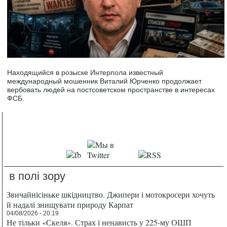
Находящийся в розыске Интерпола известный
международный мошенник Виталий Юрченко продолжает
вербовать людей на постсоветском пространстве в интересах
ФСБ.
в полі зору
Звичайнісіньке шкідництво. Джипери і мотокросери хочуть
й надалі знищувати природу Карпат
04/08/2026 - 20:19
Не тільки «Скеля». Страх і ненависть у 225-му ОШП