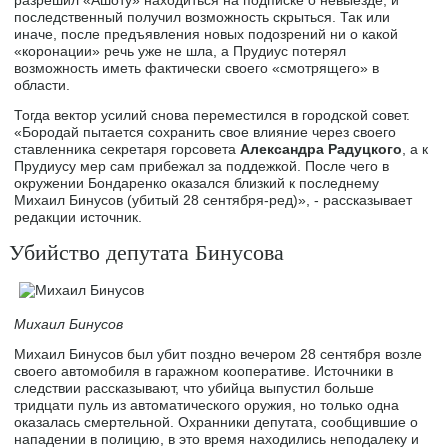
последственный получил возможность скрыться. Так или
иначе, после предъявления новых подозрений ни о какой
«коронации» речь уже не шла, а Прудиус потерял
возможность иметь фактически своего «смотрящего» в
области.
Тогда вектор усилий снова переместился в городской совет.
«Бородай пытается сохранить свое влияние через своего
ставленника секретаря горсовета
Александра Радуцкого
, а к
Прудиусу мер сам прибежал за поддежкой. После чего в
окружении Бондаренко оказался близкий к последнему
Михаил Бинусов (убитый 28 сентября-ред)», - рассказывает
редакции источник.
Убийство депутата Бинусова
Михаил Бинусов
Михаил Бинусов был убит поздно вечером 28 сентября возле
своего автомобиля в гаражном кооперативе. Источники в
следствии рассказывают, что убийца выпустил больше
тридцати пуль из автоматического оружия, но только одна
оказалась смертельной. Охранники депутата, сообщившие о
нападении в полицию, в это время находились неподалеку и