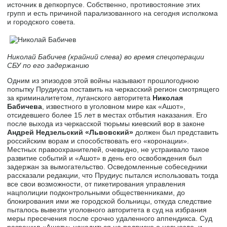
источник в депкорпусе. Собственно, противостояние этих
групп и есть причиной парализованного на сегодня исполкома
и городского совета.
Николай Бабичев (крайний слева) во время спецоперации
СБУ по его задержанию
Одним из эпизодов этой войны называют прошлогоднюю
попытку Прудиуса поставить на черкасский регион смотрящего
за криминалитетом, луганского авторитета
Николая
Бабичева
, известного в уголовном мире как «Ашот»,
отсидевшего более 15 лет в местах отбытия наказания. Его
после выхода из черкасской тюрьмы киевский вор в законе
Андрей Недзельский «Львовский»
должен был представить
российским ворам и способствовать его «коронации».
Местных правоохранителей, очевидно, не устраивало такое
развитие событий и «Ашот» в день его освобождения был
задержан за вымогательство. Осведомленные собеседники
рассказали редакции, что Прудиус пытался использовать тогда
все свои возможности, от пикетирования управления
нацполиции подконтрольными общественниками, до
блокирования ими же городской больницы, откуда следствие
пыталось вывезти уголовного авторитета в суд на избрания
меры пресечения после срочно удаленного аппендикса. Суд
разрешил «Ашоту» находиться на подписке о невыезде, и