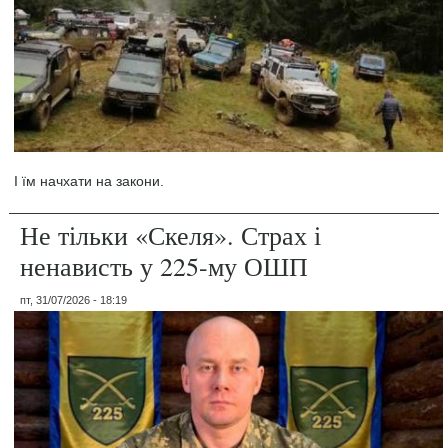
І їм начхати на закони.
Не тільки «Скеля». Страх і
ненависть у 225-му ОШП
пт, 31/07/2026 - 18:19