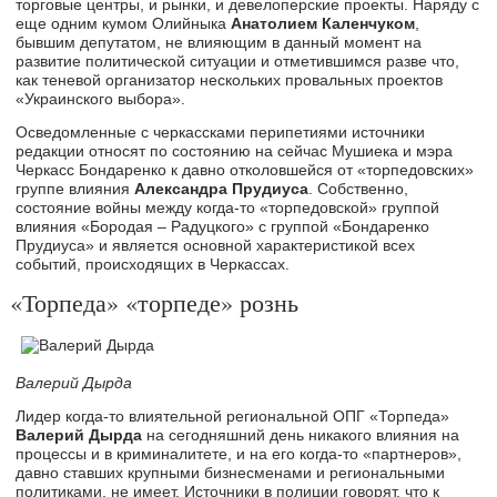
торговые центры, и рынки, и девелоперские проекты. Наряду с
еще одним кумом Олийныка
Анатолием Каленчуком
,
бывшим депутатом, не влияющим в данный момент на
развитие политической ситуации и отметившимся разве что,
как теневой организатор нескольких провальных проектов
«Украинского выбора».
Осведомленные с черкассками перипетиями источники
редакции относят по состоянию на сейчас Мушиека и мэра
Черкасс Бондаренко к давно отколовшейся от «торпедовских»
группе влияния
Александра Прудиуса
. Собственно,
состояние войны между когда-то «торпедовской» группой
влияния «Бородая – Радуцкого» с группой «Бондаренко
Прудиуса» и является основной характеристикой всех
событий, происходящих в Черкассах.
«Торпеда» «торпеде» рознь
Валерий Дырда
Лидер когда-то влиятельной региональной ОПГ «Торпеда»
Валерий Дырда
на сегодняшний день никакого влияния на
процессы и в криминалитете, и на его когда-то «партнеров»,
давно ставших крупными бизнесменами и региональными
политиками, не имеет. Источники в полиции говорят, что к