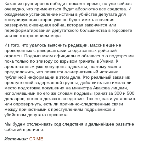
Какая из группировок победит, покажет время, но уже сейчас
очевидно, что применяться будут абсолютно все средства. И
ожидаемое установление истины в убийстве депутата для
конкурирующих сторон уже не будет иметь значения
развернута очевидная война, которая закончится или
переформатирования депутатского большинства в горсовете
или же отстранением мэра.
Из того, что удалось выяснить редакции, массив еще не
проведенных с диверсантами следственных действий
огромен. Подрывникам официально объявлено о подозрении
пока только по эпизоду со взрывом гранаты в Умани. К
арестованным уже допущены адвокаты, поэтому можно
предположить, что появится альтернативный источник
публичной информации в этом деле. Кто реальный заказчик
преступлений задержанной группы, действительно имела ли
место подготовка покушения на министра Авакова лицами,
исполнявшими по его же словам подрывы гранат за 300 и 500
долларов, должно доказать следствие. Так же, как и установить
или опровергнуть, есть ли причинно-следственные связи
между причастными к преступлениям подрывников и
убийством депутата горсовета.
Мы будем отслеживать ход следствия и дальнейшее развитие
событий в регионе.
Источник:
CRiME