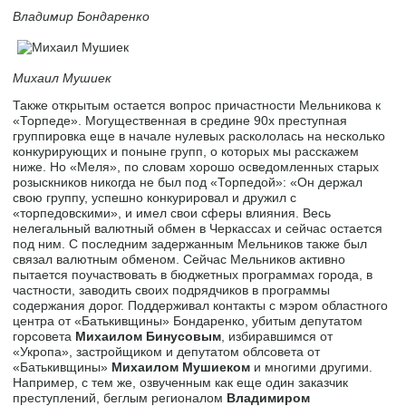
Владимир Бондаренко
Михаил Мушиек
Также открытым остается вопрос причастности Мельникова к
«Торпеде». Могущественная в средине 90х преступная
группировка еще в начале нулевых раскололась на несколько
конкурирующих и поныне групп, о которых мы расскажем
ниже. Но «Меля», по словам хорошо осведомленных старых
розыскников никогда не был под «Торпедой»: «Он держал
свою группу, успешно конкурировал и дружил с
«торпедовскими», и имел свои сферы влияния. Весь
нелегальный валютный обмен в Черкассах и сейчас остается
под ним. С последним задержанным Мельников также был
связал валютным обменом. Сейчас Мельников активно
пытается поучаствовать в бюджетных программах города, в
частности, заводить своих подрядчиков в программы
содержания дорог. Поддерживал контакты с мэром областного
центра от «Батькивщины» Бондаренко, убитым депутатом
горсовета
Михаилом Бинусовым
, избиравшимся от
«Укропа», застройщиком и депутатом облсовета от
«Батькивщины»
Михаилом Мушиеком
и многими другими.
Например, с тем же, озвученным как еще один заказчик
преступлений, беглым регионалом
Владимиром