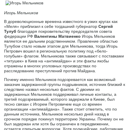
Игорь Мельников
В дореволюционные времена известного в узких кругах как
«Меля» приблизил к себе тогдашний губернатор
Сергей
Тулуб
благодаря покровительству председателя совета
федерации РФ
Валентины Матвиенко
Игорь Мельников
является ее дальним родственником. Правление областью
Тулубом стало новым этапом для Мельникова, тогда Игорь
Петрович вошел в региональную политику под «бело-
голубым» флагом. Мельникова также связывают с поставками
«титушек» в Киев на «антимайдан» и эти факты якобы
отражены в многих уголовных производствах по
расследованию преступлений против Майдана.
Почему именно Мельников подозревается как возможный
заказчик задержанной группы подрывников, источник близкий к
следствию назвал несколько фактов. С двоими из
задержанных Мельников поддерживал личные контакты, а
третий подозреваемый, которого задержали в Киеве, был
тесно связан с Игорем Петровичем еще со времен
организации «антимайдана». Также стоит отметить, что по
данным источника, Мельников несколько дней назад в
срочном порядке покинул территорию Украины. Почему он не
был задержан или хотя бы ограничен в передвижении,
остается открытым вопросом. Хотя полицейские, работавшие