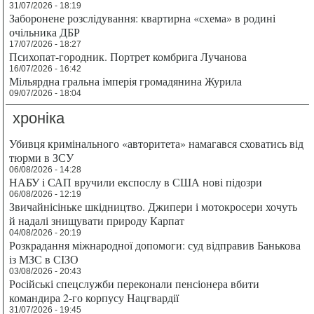
31/07/2026 - 18:19
Заборонене розслідування: квартирна «схема» в родині
очільника ДБР
17/07/2026 - 18:27
Психопат-городник. Портрет комбрига Лучанова
16/07/2026 - 16:42
Мільярдна гральна імперія громадянина Журила
09/07/2026 - 18:04
хроніка
Убивця кримінального «авторитета» намагався сховатись від
тюрми в ЗСУ
06/08/2026 - 14:28
НАБУ і САП вручили експослу в США нові підозри
06/08/2026 - 12:19
Звичайнісіньке шкідництво. Джипери і мотокросери хочуть
й надалі знищувати природу Карпат
04/08/2026 - 20:19
Розкрадання міжнародної допомоги: суд відправив Банькова
із МЗС в СІЗО
03/08/2026 - 20:43
Російські спецслужби переконали пенсіонера вбити
командира 2-го корпусу Нацгвардії
31/07/2026 - 19:45