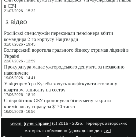
в СЗЧ
21/07/2026 - 15:32
з відео
Російські спецслужби переконали пенсіонера вбити
командира 2-го корпусу Нацгвардії
31/07/2026 - 19:45
Болгарський воротила грального бізнесу отримав ліцензії в
Україні
22/07/2026 - 12:59
Прокуратура мацає ужгородського депутата за незаконно
накопичене
19/06/2026 - 14:41
У віцепрем’єра Кулеби хочуть конфіскувати столичну
квартиру, записану на сестру
17/06/2026 - 18:19
Співробітник СБУ пропонував бізнесмену закрити
кримінальну справу за $150 тисяч
16/06/2026 - 16:56
Grom.
[гучні справи]
(с) 2016 - 2026. Передрук авторських
матеріалів обмежено (докладніше див.
тут
).