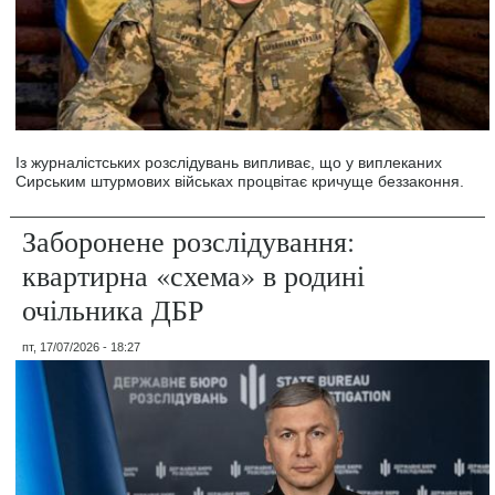
Із журналістських розслідувань випливає, що у виплеканих
Сирським штурмових військах процвітає кричуще беззаконня.
Заборонене розслідування:
квартирна «схема» в родині
очільника ДБР
пт, 17/07/2026 - 18:27