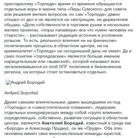
престарелому «Торпеде» время от времени обращаются
отдельные воры в законе типа «Леры Сумского» для совета
или решения мелких вопросов, но сам «Торпеда» давно
отошел от дел и не является ни смотрящим, ни держателем
общака. «Доля собственности в торговом рынке и нескольких
мелких проектах, «порш панамера» все что нужно человеку на
старости», - рассказывает редакции источник в уголовном
розыске. То есть, реального влияния ни на финансово-
политические процессы в областном центре, ни на
криминалитет «Торпеда» на сегодняшний день не имеет. Да и
само понятие «торпедовские» является больше именем
нарицательным или «вывеской», которой называют всех
легализовавшихся из этой ОПГ политиков и бизнесменов
региона, на которых стоит остановиться отдельно.
Андрей Бородай
Двумя самыми влиятельными, давно вышедшими из под
«Торпеды» в «самостоятельное плавание», лидерами
отдельных конкурирующих между собой «групп влияния»,
определяющих, собственно, развитие ситуации в областном
центре, являются
Анатолий Бородай
, известный в среде как
«Борода» и Александр Прудиус, он же «Прудя». Оба этих
человека имеют свои многочисленные команды юристов,