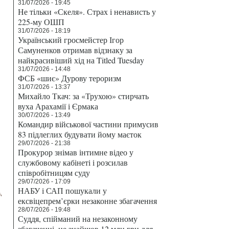
31/07/2026 - 19:45
Не тільки «Скеля». Страх і ненависть у
225-му ОШП
31/07/2026 - 18:19
Український гросмейстер Ігор
Самуненков отримав відзнаку за
найкрасивіший хід на Titled Tuesday
31/07/2026 - 14:48
ФСБ «шиє» Дурову тероризм
31/07/2026 - 13:37
Михайло Ткач: за «Трухою» стирчать
вуха Арахамії і Єрмака
30/07/2026 - 13:49
Командир військової частини примусив
83 підлеглих будувати йому маєток
29/07/2026 - 21:38
Прокурор знімав інтимне відео у
службовому кабінеті і розсилав
співробітницям суду
29/07/2026 - 17:09
НАБУ і САП пошукали у
а
ексвіцепрем’єрки незаконне збагачення
28/07/2026 - 19:48
Суддя, спійманий на незаконному
збагаченні, не знайшов 12 млн грн для