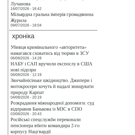
Лучанова
16/07/2026 - 16:42
Мільярдна гральна імперія громадянина
Журила
09/07/2026 - 18:04
хроніка
Убивця кримінального «авторитета»
намагався сховатись від тюрми в ЗСУ
06/08/2026 - 14:28
НАБУ і САП вручили експослу в США
нові підозри
06/08/2026 - 12:19
Звичайнісіньке шкідництво. Джипери і
мотокросери хочуть й надалі знищувати
природу Карпат
04/08/2026 - 20:19
Розкрадання міжнародної допомоги: суд
відправив Банькова із МЗС в СІЗО
03/08/2026 - 20:43
Російські спецслужби переконали
пенсіонера вбити командира 2-го
корпусу Нацгвардії