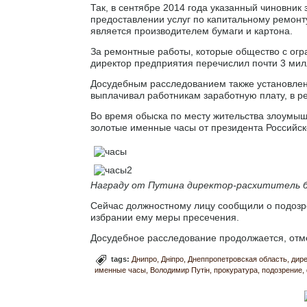
Так, в сентябре 2014 года указанный чиновник
предоставлении услуг по капитальному ремонту
является производителем бумаги и картона.
За ремонтные работы, которые общество с огр
директор предприятия перечислил почти 3 мил
Досудебным расследованием также установлено,
выплачивал работникам заработную плату, в ре
Во время обыска по месту жительства злоумы
золотые именные часы от президента Российс
Награду от Путина директор-расхититель б
Сейчас должностному лицу сообщили о подозр
избрании ему меры пресечения.
Досудебное расследование продолжается, отм
tags:
Днипро
Дніпро
Днеппропетровская область
дире
именные часы
Володимир Путін
прокуратура
подозрение