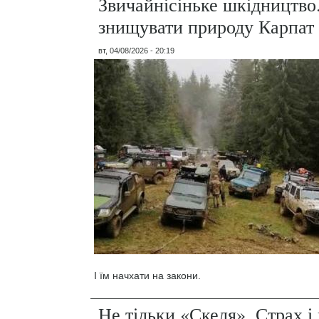
Звичайнісіньке шкідництво
знищувати природу Карпат
вт, 04/08/2026 - 20:19
І їм начхати на закони.
Не тільки «Скеля». Страх 