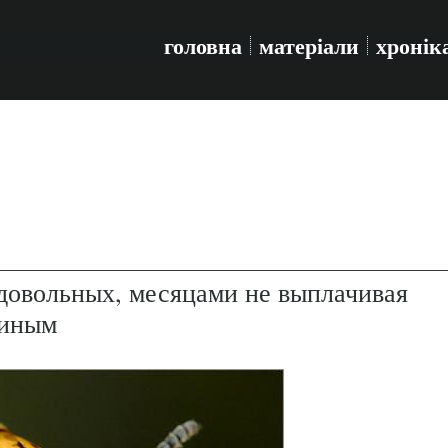
головна
матеріали
хронік
довольных, месяцами не выплачивая
тиным