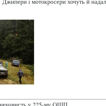
. Джипери і мотокросери хочуть й надал
і ненависть у 225-му ОШП