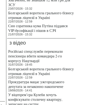
ЗСУ
23/07/2026 - 15:32
Болгарський воротила грального бізнесу
отримав ліцензії в Україні
22/07/2026 - 12:59
Син соратника кума Путіна піддався
VIP-бусифікації і пішов в СЗЧ
21/07/2026 - 15:32
з відео
Російські спецслужби переконали
пенсіонера вбити командира 2-го
корпусу Нацгвардії
31/07/2026 - 19:45
Болгарський воротила грального бізнесу
отримав ліцензії в Україні
22/07/2026 - 12:59
Прокуратура мацає ужгородського
депутата за незаконно накопичене
19/06/2026 - 14:41
У віцепрем’єра Кулеби хочуть
конфіскувати столичну квартиру,
записану на сестру