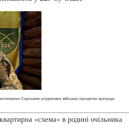
 виплеканих Сирським штурмових військах процвітає кричуще
квартирна «схема» в родині очільника