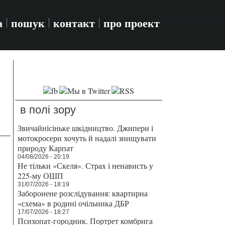
а
пошук
контакт
про проект
в полі зору
Звичайнісіньке шкідництво. Джипери і
мотокросери хочуть й надалі знищувати
природу Карпат
04/08/2026 - 20:19
Не тільки «Скеля». Страх і ненависть у
225-му ОШП
31/07/2026 - 18:19
Заборонене розслідування: квартирна
«схема» в родині очільника ДБР
17/07/2026 - 18:27
Психопат-городник. Портрет комбрига