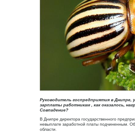
Руководитель госпредприятия в Днипре, 
зарплаты работникам , как оказалось, на
Совпадение?
В Днипре директора государственного предпр
невыплате заработной платы подчиненным. О
области.