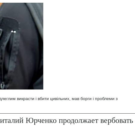
леглим викрасти і вбити цивільних, мав борги і проблеми з
италий Юрченко продолжает вербовать