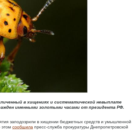
уличенный в хищениях и систематической невыплате
гражден именными золотыми часами от президента РФ.
иятия заподозрили в хищении бюджетных средств и умышленной
б этом
сообщила
пресс-служба прокуратуры Днепропетровской