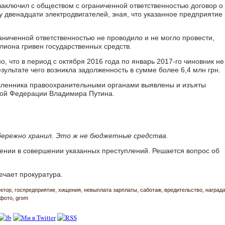
 заключил с обществом с ограниченной ответственностью договор о
 двенадцати электродвигателей, зная, что указанное предприятие
аниченной ответственностью не проводило и не могло провести,
лиона гривен государственных средств.
 что в период с октября 2016 года по январь 2017-го чиновник не
зультате чего возникла задолженность в сумме более 6,4 млн грн.
шленника правоохранительными органами выявлены и изъяты
кой Федерации Владимира Путина.
ережно хранил. Это ж не бюджетные средства.
ении в совершении указанных преступлений. Решается вопрос об
ечает прокуратура.
ктор
госпредприятие
хищения
невыплата зарплаты
саботаж
вредительство
наград
фото
grom