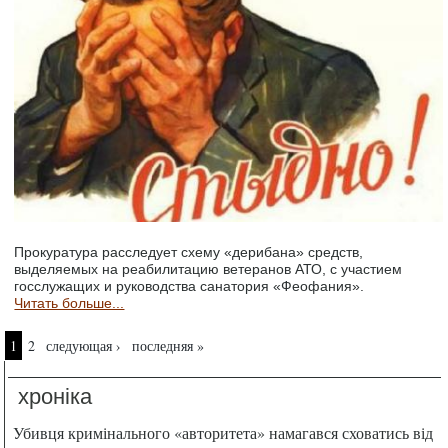
Прокуратура расследует схему «дерибана» средств,
выделяемых на реабилитацию ветеранов АТО, с участием
госслужащих и руководства санатория «Феофания».
Читать больше...
Страницы
1
2
следующая ›
последняя »
хроніка
Убивця кримінального «авторитета» намагався сховатись від