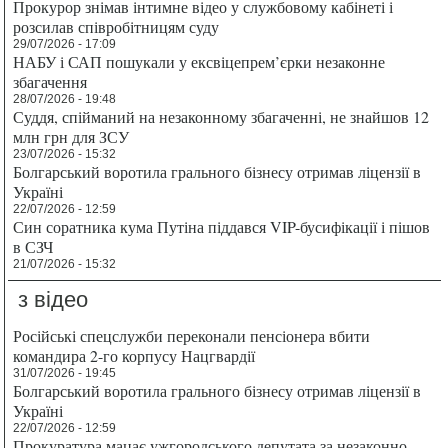
Прокурор знімав інтимне відео у службовому кабінеті і
розсилав співробітницям суду
29/07/2026 - 17:09
НАБУ і САП пошукали у ексвіцепрем’єрки незаконне
збагачення
28/07/2026 - 19:48
Суддя, спійманий на незаконному збагаченні, не знайшов 12
млн грн для ЗСУ
23/07/2026 - 15:32
Болгарський воротила грального бізнесу отримав ліцензії в
Україні
22/07/2026 - 12:59
Син соратника кума Путіна піддався VIP-бусифікації і пішов
в СЗЧ
21/07/2026 - 15:32
з відео
Російські спецслужби переконали пенсіонера вбити
командира 2-го корпусу Нацгвардії
31/07/2026 - 19:45
Болгарський воротила грального бізнесу отримав ліцензії в
Україні
22/07/2026 - 12:59
Прокуратура мацає ужгородського депутата за незаконно