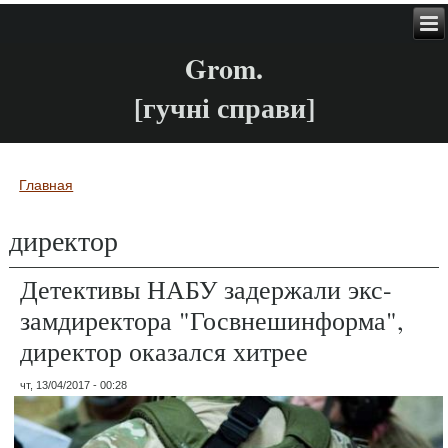
Grom.
[гучні справи]
Главная
Вы здесь
директор
Детективы НАБУ задержали экс-
замдиректора "Госвнешинформа",
директор оказался хитрее
чт, 13/04/2017 - 00:28