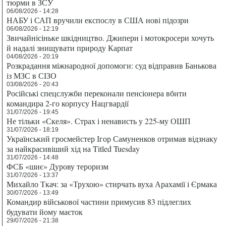
тюрми в ЗСУ
06/08/2026 - 14:28
НАБУ і САП вручили експослу в США нові підозри
06/08/2026 - 12:19
Звичайнісіньке шкідництво. Джипери і мотокросери хочуть
й надалі знищувати природу Карпат
04/08/2026 - 20:19
Розкрадання міжнародної допомоги: суд відправив Банькова
із МЗС в СІЗО
03/08/2026 - 20:43
Російські спецслужби переконали пенсіонера вбити
командира 2-го корпусу Нацгвардії
31/07/2026 - 19:45
Не тільки «Скеля». Страх і ненависть у 225-му ОШП
31/07/2026 - 18:19
Український гросмейстер Ігор Самуненков отримав відзнаку
за найкрасивіший хід на Titled Tuesday
31/07/2026 - 14:48
ФСБ «шиє» Дурову тероризм
31/07/2026 - 13:37
Михайло Ткач: за «Трухою» стирчать вуха Арахамії і Єрмака
30/07/2026 - 13:49
Командир військової частини примусив 83 підлеглих
будувати йому маєток
29/07/2026 - 21:38