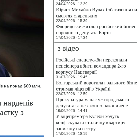
24/04/2026 - 12:39
Юрист Михайло Вулах і збагачення на
смертях стареньких
22/04/2026 - 15:39
Флоридське житло і російський бізнес
народного депутата Борта
17/04/2026 - 17:34
з відео
Російські спецслужби переконали
пенсіонера вбити командира 2-го
корпусу Нацгвардії
31/07/2026 - 19:45
Болгарський воротила грального бізн
ів на понад $60 млн.
отримав ліцензії в Україні
22/07/2026 - 12:59
Прокуратура мацає ужгородського
п нардепів
депутата за незаконно накопичене
аєтку з
19/06/2026 - 14:41
У віцепрем’єра Кулеби хочуть
конфіскувати столичну квартиру,
записану на сестру
17/06/2026 - 18:19