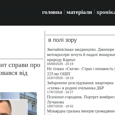
головна
матеріали
хронік
в полі зору
Звичайнісіньке шкідництво. Джипери 
мотокросери хочуть й надалі знищува
природу Карпат
ант справи про
04/08/2026 - 20:19
Не тільки «Скеля». Страх і ненависть 
овався від
225-му ОШП
31/07/2026 - 18:19
Заборонене розслідування: квартирна
«схема» в родині очільника ДБР
17/07/2026 - 18:27
Психопат-городник. Портрет комбриг
Лучанова
16/07/2026 - 16:42
Мільярдна гральна імперія громадяни