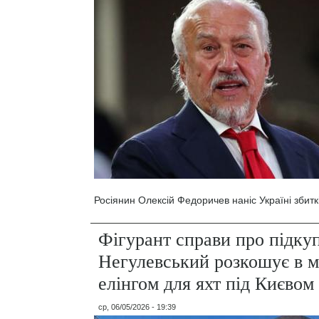
Росіянин Олексій Федоричев наніс Україні збитк
Фігурант справи про підку
Негулевський розкошує в м
елінгом для яхт під Києвом
ср, 06/05/2026 - 19:39