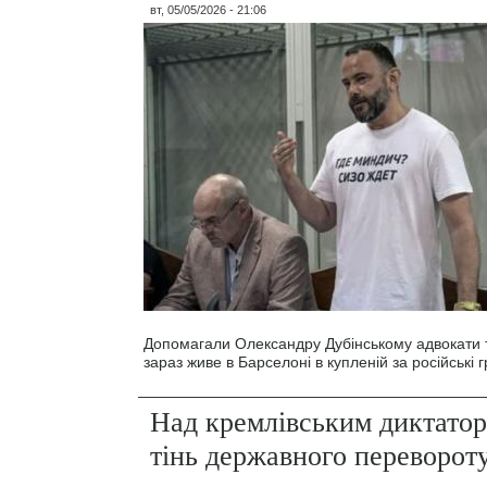
вт, 05/05/2026 - 21:06
Допомагали Олександру Дубінському адвокати т
зараз живе в Барселоні в купленій за російські г
Над кремлівським диктато
тінь державного переворот