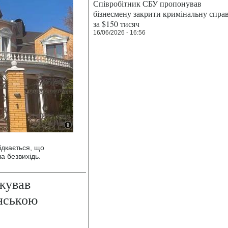
Співробітник СБУ пропонував
бізнесмену закрити кримінальну спра
за $150 тисяч
16/06/2026 - 16:56
ідкається, що
а безвихідь.
жував
нською