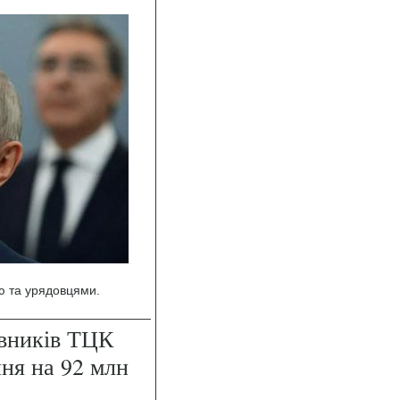
ю та урядовцями.
івників ТЦК
ння на 92 млн