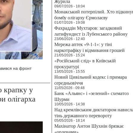
Журила
09/07/2026 - 18:04
Монакський потерпілий. Хто підкину
бомбу олігарху Єрмолаєву
01/07/2026 - 19:08
Фахраддін Мухтаров: загадковий
латифундист із Лубенського району
23/06/2026 - 12:40
Мережа аптек «9-1-1»: у тіні
наркотрафіку і відмивання грошей
21/05/2026 - 15:24
«Російський слід» в Київській
прокуратурі
равився на фронт
13/05/2026 - 15:55
Новий Цивільний кодекс і примара
середньовіччя
о крапку у
11/05/2026 - 09:48
Банк «Альянс» і «зелений» схематоз
ри олігарха
Шурми
10/05/2026 - 14:38
Над кремлівським диктатором нависл
тінь державного перевороту
05/05/2026 - 18:14
Махінатор Антон Шухнін брязкає
«орденами»