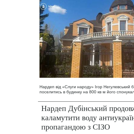
Нардеп від «Слуги народу» Ігор Негулевський б
поселитись в будинку на 800 кв м його спонукал
Нардеп Дубінський продов
каламутити воду антиукраї
пропагандою з СІЗО