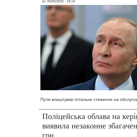
вт, 05/05/2026 - 18:14
Путін влаштував тотальне стеження на обслуго
Поліцейська облава на кер
виявила незаконне збагаче
грн