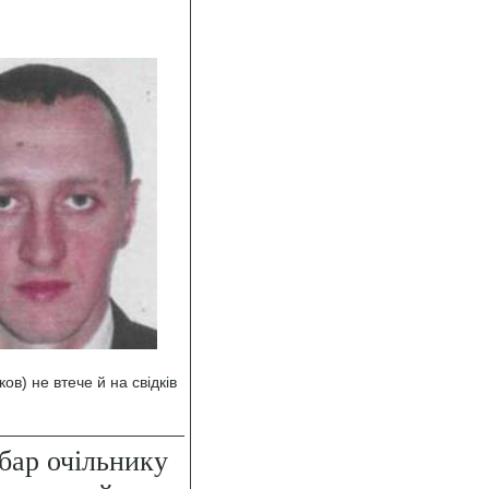
в) не втече й на свідків
бар очільнику