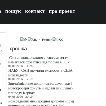
а
пошук
контакт
про проект
і
хроніка
ти
Убивця кримінального «авторитета»
намагався сховатись від тюрми в ЗСУ
у
06/08/2026 - 14:28
НАБУ і САП вручили експослу в США
нові підозри
06/08/2026 - 12:19
Звичайнісіньке шкідництво. Джипери і
мотокросери хочуть й надалі знищувати
а
природу Карпат
04/08/2026 - 20:19
Розкрадання міжнародної допомоги: суд
на
відправив Банькова із МЗС в СІЗО