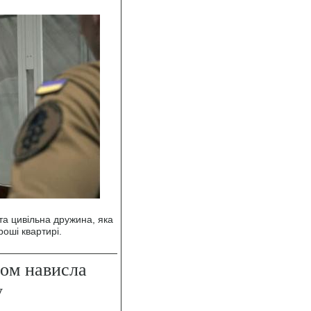
а цивільна дружина, яка
роші квартирі.
ром нависла
у