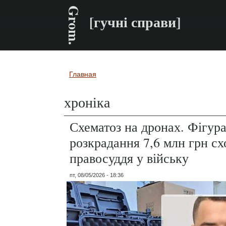
Grom.
[гучні справи]
Главная
Вы здесь
хроніка
Схематоз на дронах. Фігур
розкрадання 7,6 млн грн сх
правосуддя у війську
пт, 08/05/2026 - 18:36