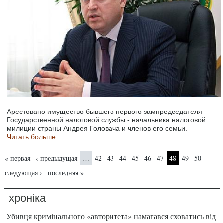
Арестовано имущество бывшего первого зампредседателя
Государственной налоговой службы - начальника налоговой
милиции страны Андрея Головача и членов его семьи.
Читать больше...
Страницы
« первая
‹ предыдущая
42
43
44
45
46
47
48
49
50
…
следующая ›
последняя »
хроніка
Убивця кримінального «авторитета» намагався сховатись від