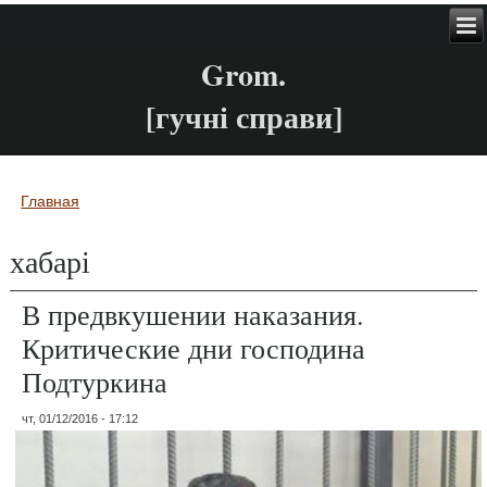
Grom.
[гучні справи]
Главная
Вы здесь
хабарі
В предвкушении наказания.
Критические дни господина
Подтуркина
чт, 01/12/2016 - 17:12