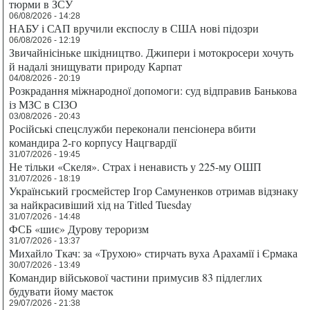
тюрми в ЗСУ
06/08/2026 - 14:28
НАБУ і САП вручили експослу в США нові підозри
06/08/2026 - 12:19
Звичайнісіньке шкідництво. Джипери і мотокросери хочуть
й надалі знищувати природу Карпат
04/08/2026 - 20:19
Розкрадання міжнародної допомоги: суд відправив Банькова
із МЗС в СІЗО
03/08/2026 - 20:43
Російські спецслужби переконали пенсіонера вбити
командира 2-го корпусу Нацгвардії
31/07/2026 - 19:45
Не тільки «Скеля». Страх і ненависть у 225-му ОШП
31/07/2026 - 18:19
Український гросмейстер Ігор Самуненков отримав відзнаку
за найкрасивіший хід на Titled Tuesday
31/07/2026 - 14:48
ФСБ «шиє» Дурову тероризм
31/07/2026 - 13:37
Михайло Ткач: за «Трухою» стирчать вуха Арахамії і Єрмака
30/07/2026 - 13:49
Командир військової частини примусив 83 підлеглих
будувати йому маєток
29/07/2026 - 21:38