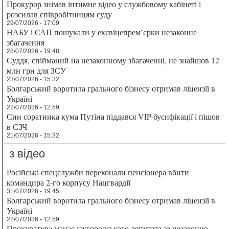
Прокурор знімав інтимне відео у службовому кабінеті і
розсилав співробітницям суду
29/07/2026 - 17:09
НАБУ і САП пошукали у ексвіцепрем’єрки незаконне
збагачення
28/07/2026 - 19:48
Суддя, спійманий на незаконному збагаченні, не знайшов 12
млн грн для ЗСУ
23/07/2026 - 15:32
Болгарський воротила грального бізнесу отримав ліцензії в
Україні
22/07/2026 - 12:59
Син соратника кума Путіна піддався VIP-бусифікації і пішов
в СЗЧ
21/07/2026 - 15:32
з відео
Російські спецслужби переконали пенсіонера вбити
командира 2-го корпусу Нацгвардії
31/07/2026 - 19:45
Болгарський воротила грального бізнесу отримав ліцензії в
Україні
22/07/2026 - 12:59
Прокуратура мацає ужгородського депутата за незаконно