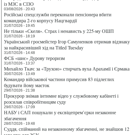
із МЗС в СІЗО
03/08/2026 - 20:43
Російські спецслужби переконали пенсіонера вбити
командира 2-го корпусу Нацгвардії
31/07/2026 - 19:45
Не тільки «Скеля». Страх і ненависть у 225-му ОШП
31/07/2026 - 18:19
Український гросмейстер Ігор Самуненков отримав відзнаку
за найкрасивіший хід на Titled Tuesday
31/07/2026 - 14:48
ФСБ «шиє» Дурову тероризм
31/07/2026 - 13:37
Михайло Ткач: за «Трухою» стирчать вуха Арахамії і Єрмака
30/07/2026 - 13:49
Командир військової частини примусив 83 підлеглих
будувати йому маєток
29/07/2026 - 21:38
Прокурор знімав інтимне відео у службовому кабінеті і
розсилав співробітницям суду
29/07/2026 - 17:09
НАБУ і САП пошукали у ексвіцепрем’єрки незаконне
збагачення
28/07/2026 - 19:48
Суддя, спійманий на незаконному збагаченні, не знайшов 12
млн грн для ЗСУ