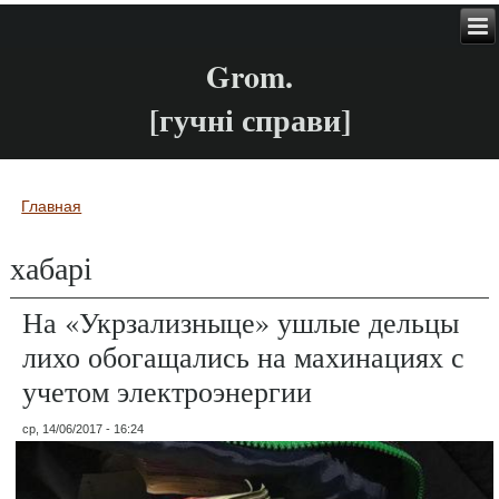
Grom.
[гучні справи]
Главная
Вы здесь
хабарі
На «Укрзализныце» ушлые дельцы
лихо обогащались на махинациях с
учетом электроэнергии
ср, 14/06/2017 - 16:24