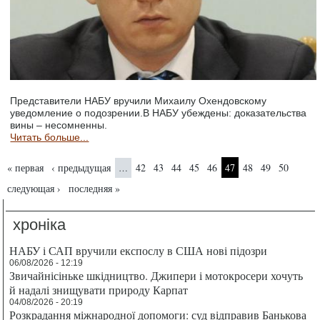
Представители НАБУ вручили Михаилу Охендовскому
уведомление о подозрении.В НАБУ убеждены: доказательства
вины – несомненны.
Читать больше...
Страницы
« первая
‹ предыдущая
42
43
44
45
46
47
48
49
50
…
следующая ›
последняя »
хроніка
НАБУ і САП вручили експослу в США нові підозри
06/08/2026 - 12:19
Звичайнісіньке шкідництво. Джипери і мотокросери хочуть
й надалі знищувати природу Карпат
04/08/2026 - 20:19
Розкрадання міжнародної допомоги: суд відправив Банькова