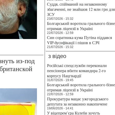
Суддя, спійманий на незаконному
збагаченні, не знайшов 12 млн грн для
ЗСУ
23/07/2026 - 15:32
Болгарський воротила грального бізн
отримав ліцензії в Україні
22/07/2026 - 12:59
Син соратника кума Путіна піддався
VIP-бусифікації і пішов в СЗЧ
21/07/2026 - 15:32
з відео
знуть из-под
Російські спецслужби переконали
 британской
пенсіонера вбити командира 2-го
корпусу Нацгвардії
31/07/2026 - 19:45
Болгарський воротила грального бізн
отримав ліцензії в Україні
22/07/2026 - 12:59
Прокуратура мацає ужгородського
депутата за незаконно накопичене
19/06/2026 - 14:41
У віцепрем’єра Кулеби хочуть