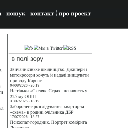
а
пошук
контакт
про проект
в полі зору
Звичайнісіньке шкідництво. Джипери і
А
мотокросери хочуть й надалі знищувати
природу Карпат
і
04/08/2026 - 20:19
Не тільки «Скеля». Страх і ненависть у
ти
225-му ОШП
31/07/2026 - 18:19
Заборонене розслідування: квартирна
уд
«схема» в родині очільника ДБР
17/07/2026 - 18:27
Психопат-городник. Портрет комбрига
Лучанова