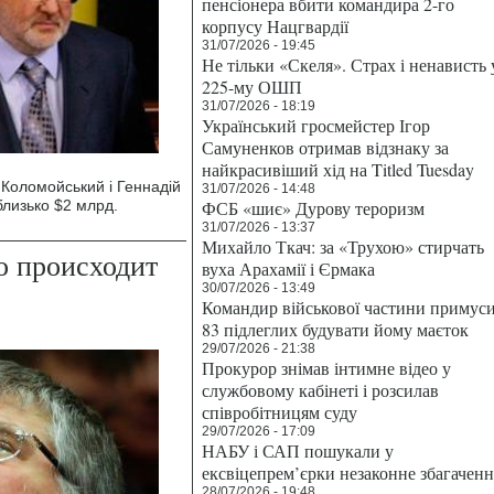
пенсіонера вбити командира 2-го
корпусу Нацгвардії
31/07/2026 - 19:45
Не тільки «Скеля». Страх і ненависть 
225-му ОШП
31/07/2026 - 18:19
Український гросмейстер Ігор
Самуненков отримав відзнаку за
найкрасивіший хід на Titled Tuesday
 Коломойський і Геннадій
31/07/2026 - 14:48
лизько $2 млрд.
ФСБ «шиє» Дурову тероризм
31/07/2026 - 13:37
Михайло Ткач: за «Трухою» стирчать
о происходит
вуха Арахамії і Єрмака
30/07/2026 - 13:49
Командир військової частини примус
83 підлеглих будувати йому маєток
29/07/2026 - 21:38
Прокурор знімав інтимне відео у
службовому кабінеті і розсилав
співробітницям суду
29/07/2026 - 17:09
НАБУ і САП пошукали у
ексвіцепрем’єрки незаконне збагаченн
28/07/2026 - 19:48