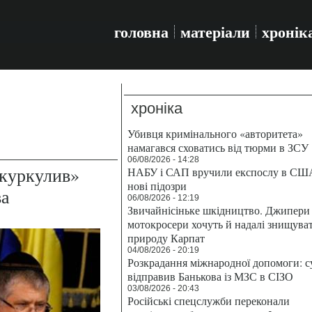
головна
матеріали
хронік
хроніка
Убивця кримінального «авторитета»
намагався сховатись від тюрми в ЗСУ
06/08/2026 - 14:28
зкуркулив»
НАБУ і САП вручили експослу в СШ
нові підозри
ва
06/08/2026 - 12:19
Звичайнісіньке шкідництво. Джипери 
мотокросери хочуть й надалі знищува
природу Карпат
04/08/2026 - 20:19
Розкрадання міжнародної допомоги: с
відправив Банькова із МЗС в СІЗО
03/08/2026 - 20:43
Російські спецслужби переконали