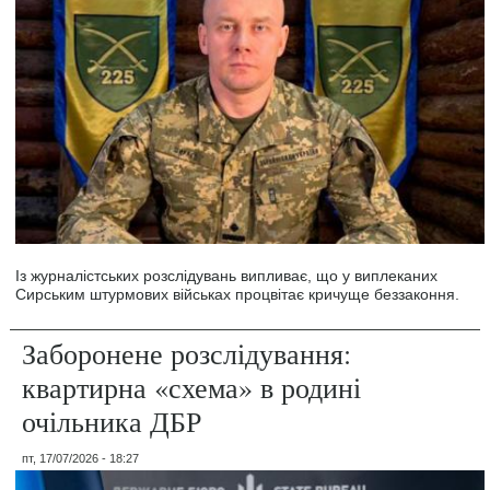
Із журналістських розслідувань випливає, що у виплеканих
Сирським штурмових військах процвітає кричуще беззаконня.
Заборонене розслідування:
квартирна «схема» в родині
очільника ДБР
пт, 17/07/2026 - 18:27