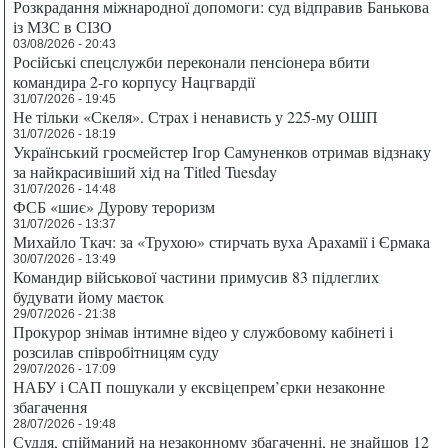
Розкрадання міжнародної допомоги: суд відправив Банькова
із МЗС в СІЗО
03/08/2026 - 20:43
Російські спецслужби переконали пенсіонера вбити
командира 2-го корпусу Нацгвардії
31/07/2026 - 19:45
Не тільки «Скеля». Страх і ненависть у 225-му ОШП
31/07/2026 - 18:19
Український гросмейстер Ігор Самуненков отримав відзнаку
за найкрасивіший хід на Titled Tuesday
31/07/2026 - 14:48
ФСБ «шиє» Дурову тероризм
31/07/2026 - 13:37
Михайло Ткач: за «Трухою» стирчать вуха Арахамії і Єрмака
30/07/2026 - 13:49
Командир військової частини примусив 83 підлеглих
будувати йому маєток
29/07/2026 - 21:38
Прокурор знімав інтимне відео у службовому кабінеті і
розсилав співробітницям суду
29/07/2026 - 17:09
НАБУ і САП пошукали у ексвіцепрем’єрки незаконне
збагачення
28/07/2026 - 19:48
Суддя, спійманий на незаконному збагаченні, не знайшов 12