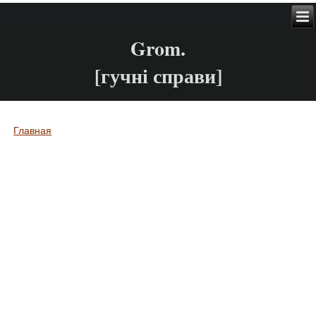
Grom.
[гучні справи]
Главная
Вы здесь