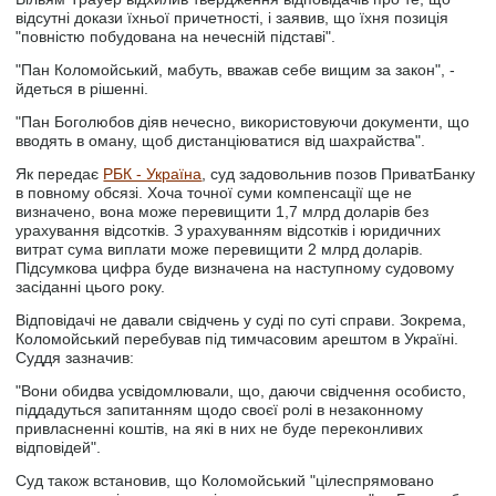
відсутні докази їхньої причетності, і заявив, що їхня позиція
"повністю побудована на нечесній підставі".
"Пан Коломойський, мабуть, вважав себе вищим за закон", -
йдеться в рішенні.
"Пан Боголюбов діяв нечесно, використовуючи документи, що
вводять в оману, щоб дистанціюватися від шахрайства".
Як передає
РБК - Україна
, суд задовольнив позов ПриватБанку
в повному обсязі. Хоча точної суми компенсації ще не
визначено, вона може перевищити 1,7 млрд доларів без
урахування відсотків. З урахуванням відсотків і юридичних
витрат сума виплати може перевищити 2 млрд доларів.
Підсумкова цифра буде визначена на наступному судовому
засіданні цього року.
Відповідачі не давали свідчень у суді по суті справи. Зокрема,
Коломойський перебував під тимчасовим арештом в Україні.
Суддя зазначив:
"Вони обидва усвідомлювали, що, даючи свідчення особисто,
піддадуться запитанням щодо своєї ролі в незаконному
привласненні коштів, на які в них не буде переконливих
відповідей".
Суд також встановив, що Коломойський "цілеспрямовано