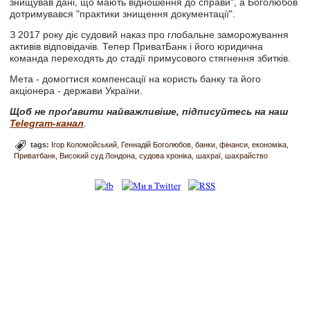
знищував дані, що мають відношення до справи", а Боголюбов
дотримувався "практики знищення документації".
З 2017 року діє судовий наказ про глобальне заморожування
активів відповідачів. Тепер ПриватБанк і його юридична
команда переходять до стадії примусового стягнення збитків.
Мета - домогтися компенсації на користь банку та його
акціонера - держави України.
Щоб не проґавити найважливіше, підписуйтесь на наш
Telegram-канал
.
tags:
Ігор Коломойський
Геннадій Боголюбов
банки
фінанси
економіка
Приватбанк
Високий суд Лондона
судова хроніка
шахраї
шахрайство