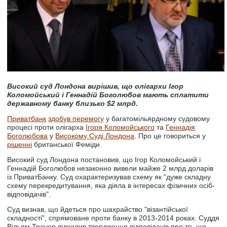
Високий суд Лондона вирішив, що олігархи Ігор
Коломойський і Геннадій Боголюбов мають сплатити
державному банку близько $2 млрд.
Приватбанк
здобув перемогу
у багатомільярдному судовому
процесі проти олігарха
Ігоря Коломойського
та
Геннадія
Боголюбова
у
Високому Суді Лондона
. Про це говориться у
рішенні
британської Феміди.
Високий суд Лондона постановив, що Ігор Коломойський і
Геннадій Боголюбов незаконно вивели майже 2 млрд доларів
із ПриватБанку. Суд охарактеризував схему як "дуже складну
схему перекредитування, яка діяла в інтересах фізичних осіб-
відповідачів".
Суд визнав, що йдеться про шахрайство "візантійської
складності", спрямоване проти банку в 2013-2014 роках. Суддя
Вільям Трауер відхилив твердження відповідачів про те, що