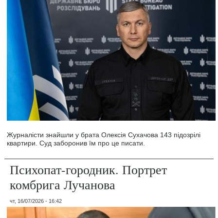
Журналісти знайшли у брата Олексія Сухачова 143 підозрілі
квартири. Суд заборонив їм про це писати.
Психопат-городник. Портрет
комбрига Лучанова
чт, 16/07/2026 - 16:42