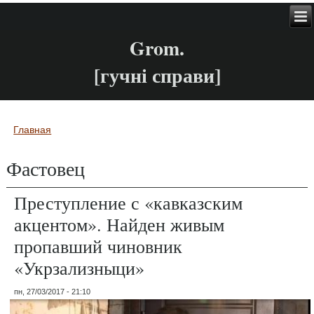
Grom.
[гучні справи]
Главная
Вы здесь
Фастовец
Преступление с «кавказским
акцентом». Найден живым
пропавший чиновник
«Укрзализныци»
пн, 27/03/2017 - 21:10