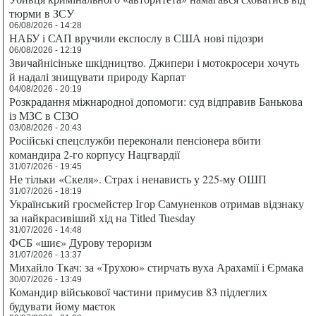
тюрми в ЗСУ
06/08/2026 - 14:28
НАБУ і САП вручили експослу в США нові підозри
06/08/2026 - 12:19
Звичайнісіньке шкідництво. Джипери і мотокросери хочуть
й надалі знищувати природу Карпат
04/08/2026 - 20:19
Розкрадання міжнародної допомоги: суд відправив Банькова
із МЗС в СІЗО
03/08/2026 - 20:43
Російські спецслужби переконали пенсіонера вбити
командира 2-го корпусу Нацгвардії
31/07/2026 - 19:45
Не тільки «Скеля». Страх і ненависть у 225-му ОШП
31/07/2026 - 18:19
Український гросмейстер Ігор Самуненков отримав відзнаку
за найкрасивіший хід на Titled Tuesday
31/07/2026 - 14:48
ФСБ «шиє» Дурову тероризм
31/07/2026 - 13:37
Михайло Ткач: за «Трухою» стирчать вуха Арахамії і Єрмака
30/07/2026 - 13:49
Командир військової частини примусив 83 підлеглих
будувати йому маєток