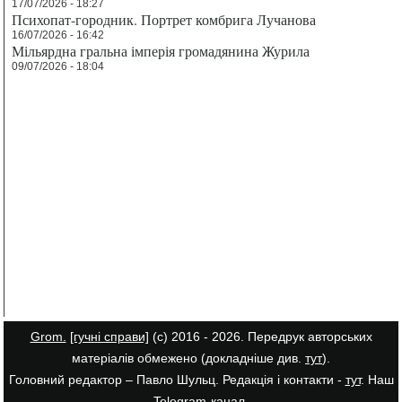
17/07/2026 - 18:27
Психопат-городник. Портрет комбрига Лучанова
16/07/2026 - 16:42
Мільярдна гральна імперія громадянина Журила
09/07/2026 - 18:04
Grom.
[гучні справи]
(с) 2016 - 2026. Передрук авторських
матеріалів обмежено (докладніше див.
тут
).
Головний редактор – Павло Шульц. Редакція і контакти -
тут
. Наш
Telegram-канал
.