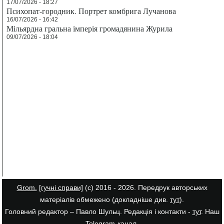
17/07/2026 - 18:27
Психопат-городник. Портрет комбрига Лучанова
16/07/2026 - 16:42
Мільярдна гральна імперія громадянина Журила
09/07/2026 - 18:04
Grom.
[гучні справи]
(с) 2016 - 2026. Передрук авторських
матеріалів обмежено (докладніше див.
тут
).
Головний редактор – Павло Шульц. Редакція і контакти -
тут
. Наш
Telegram-канал
.