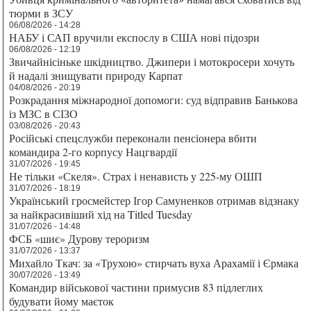
тюрми в ЗСУ
06/08/2026 - 14:28
НАБУ і САП вручили експослу в США нові підозри
06/08/2026 - 12:19
Звичайнісіньке шкідництво. Джипери і мотокросери хочуть
й надалі знищувати природу Карпат
04/08/2026 - 20:19
Розкрадання міжнародної допомоги: суд відправив Банькова
із МЗС в СІЗО
03/08/2026 - 20:43
Російські спецслужби переконали пенсіонера вбити
командира 2-го корпусу Нацгвардії
31/07/2026 - 19:45
Не тільки «Скеля». Страх і ненависть у 225-му ОШП
31/07/2026 - 18:19
Український гросмейстер Ігор Самуненков отримав відзнаку
за найкрасивіший хід на Titled Tuesday
31/07/2026 - 14:48
ФСБ «шиє» Дурову тероризм
31/07/2026 - 13:37
Михайло Ткач: за «Трухою» стирчать вуха Арахамії і Єрмака
30/07/2026 - 13:49
Командир військової частини примусив 83 підлеглих
будувати йому маєток