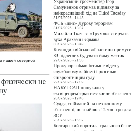
Український гросмейстер Ігор
Самуненков отримав відзнаку за
найкрасивіший хід на Titled Tuesday
31/07/2026 - 14:48
ФСБ «шиє» Дурову тероризм
31/07/2026 - 13:37
Михайло Ткач: за «Трухою» стирчать
вуха Арахамії і Єрмака
30/07/2026 - 13:49
Командир військової частини примус
83 підлеглих будувати йому маєток
на нашей северной
29/07/2026 - 21:38
Прокурор знімав інтимне відео у
службовому кабінеті і розсилав
співробітницям суду
 физически не
29/07/2026 - 17:09
НАБУ і САП пошукали у
ну
ексвіцепрем’єрки незаконне збагаченн
28/07/2026 - 19:48
Суддя, спійманий на незаконному
збагаченні, не знайшов 12 млн грн для
ЗСУ
23/07/2026 - 15:32
Болгарський воротила грального бізн