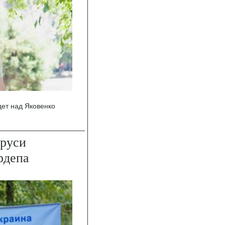
дет над Яковенко
аруси
рдепа