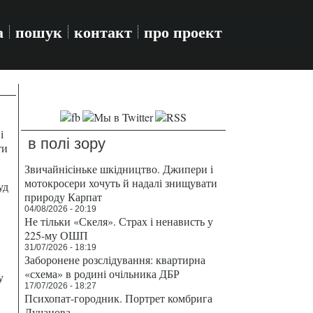
а
пошук
контакт
про проект
і
в полі зору
ти
Звичайнісіньке шкідництво. Джипери і
мотокросери хочуть й надалі знищувати
уд
природу Карпат
04/08/2026 - 20:19
Не тільки «Скеля». Страх і ненависть у
225-му ОШП
31/07/2026 - 18:19
Заборонене розслідування: квартирна
«схема» в родині очільника ДБР
у
17/07/2026 - 18:27
Психопат-городник. Портрет комбрига
Лучанова