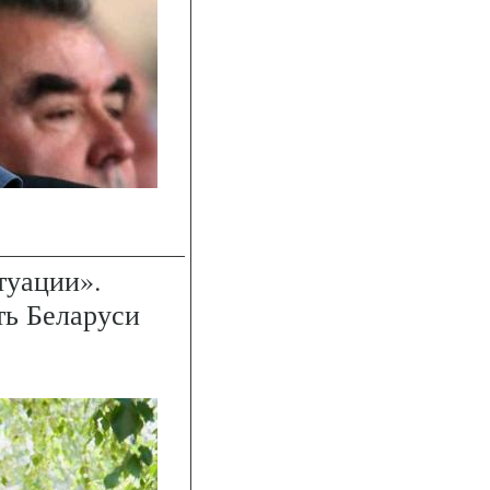
туации».
ть Беларуси