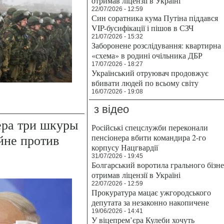
отримав ліцензії в Україні
22/07/2026 - 12:59
Син соратника кума Путіна піддався
VIP-бусифікації і пішов в СЗЧ
21/07/2026 - 15:32
Заборонене розслідування: квартирна
«схема» в родині очільника ДБР
17/07/2026 - 18:27
Український отруювач продовжує
вбивати людей по всьому світу
16/07/2026 - 19:08
з відео
ера три шкуры
Російські спецслужби переконали
йне против
пенсіонера вбити командира 2-го
корпусу Нацгвардії
31/07/2026 - 19:45
Болгарський воротила грального бізн
отримав ліцензії в Україні
22/07/2026 - 12:59
Прокуратура мацає ужгородського
депутата за незаконно накопичене
19/06/2026 - 14:41
У віцепрем’єра Кулеби хочуть