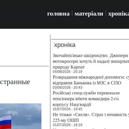
головна
матеріали
хронік
хроніка
Звичайнісіньке шкідництво. Джипери 
мотокросери хочуть й надалі знищува
природу Карпат
04/08/2026 - 20:19
Розкрадання міжнародної допомоги: с
 странные
відправив Банькова із МЗС в СІЗО
03/08/2026 - 20:43
Російські спецслужби переконали
пенсіонера вбити командира 2-го
корпусу Нацгвардії
31/07/2026 - 19:45
Не тільки «Скеля». Страх і ненависть 
225-му ОШП
31/07/2026 - 18:19