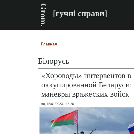
Grom.
[гучні справи]
Главная
Вы здесь
Білорусь
«Хороводы» интервентов в
оккупированной Беларуси:
маневры вражеских войск
вс, 15/01/2023 - 15:26