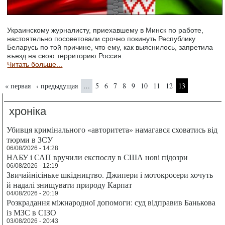
Украинскому журналисту, приехавшему в Минск по работе,
настоятельно посоветовали срочно покинуть Республику
Беларусь по той причине, что ему, как выяснилось, запретила
въезд на свою территорию Россия.
Читать больше...
Страницы
« первая
‹ предыдущая
5
6
7
8
9
10
11
12
13
…
хроніка
Убивця кримінального «авторитета» намагався сховатись від
тюрми в ЗСУ
06/08/2026 - 14:28
НАБУ і САП вручили експослу в США нові підозри
06/08/2026 - 12:19
Звичайнісіньке шкідництво. Джипери і мотокросери хочуть
й надалі знищувати природу Карпат
04/08/2026 - 20:19
Розкрадання міжнародної допомоги: суд відправив Банькова
із МЗС в СІЗО
03/08/2026 - 20:43