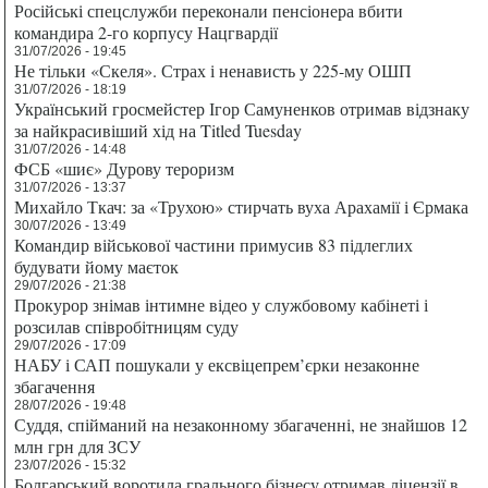
Російські спецслужби переконали пенсіонера вбити
командира 2-го корпусу Нацгвардії
31/07/2026 - 19:45
Не тільки «Скеля». Страх і ненависть у 225-му ОШП
31/07/2026 - 18:19
Український гросмейстер Ігор Самуненков отримав відзнаку
за найкрасивіший хід на Titled Tuesday
31/07/2026 - 14:48
ФСБ «шиє» Дурову тероризм
31/07/2026 - 13:37
Михайло Ткач: за «Трухою» стирчать вуха Арахамії і Єрмака
30/07/2026 - 13:49
Командир військової частини примусив 83 підлеглих
будувати йому маєток
29/07/2026 - 21:38
Прокурор знімав інтимне відео у службовому кабінеті і
розсилав співробітницям суду
29/07/2026 - 17:09
НАБУ і САП пошукали у ексвіцепрем’єрки незаконне
збагачення
28/07/2026 - 19:48
Суддя, спійманий на незаконному збагаченні, не знайшов 12
млн грн для ЗСУ
23/07/2026 - 15:32
Болгарський воротила грального бізнесу отримав ліцензії в