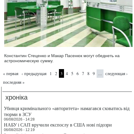
Константин Стеценко и Макар Пасенюк могут обеднеть на
астрономическую сумму.
Страницы
« первая
‹ предыдущая
1
2
3
4
5
6
7
8
9
следующая ›
…
последняя »
хроніка
Убивця кримінального «авторитета» намагався сховатись від
тюрми в ЗСУ
06/08/2026 - 14:28
НАБУ і САП вручили експослу в США нові підозри
06/08/2026 - 12:19