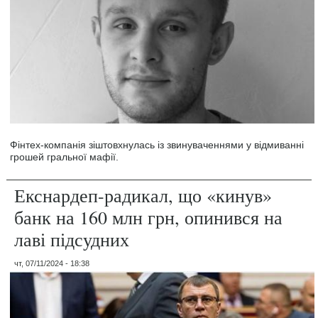
Фінтех-компанія зіштовхнулась із звинуваченнями у відмиванні
грошей гральної мафії.
Екснардеп-радикал, що «кинув»
банк на 160 млн грн, опинився на
лаві підсудних
чт, 07/11/2024 - 18:38