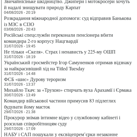
Звичайнісіньке шкідництво. Джипери і мотокросери хочуть
й надалі знищувати природу Карпат
04/08/2026 - 20:19
Розкрадання міжнародної допомоги: суд відправив Банькова
із МЗС в СІЗО
03/08/2026 - 20:43
Російські спецслужби переконали пенсіонера вбити
командира 2-го корпусу Нацгвардії
31/07/2026 - 19:45
Не тільки «Скеля». Страх і ненависть у 225-му ОШП
31/07/2026 - 18:19
Український гросмейстер Ігор Самуненков отримав відзнаку
за найкрасивіший хід на Titled Tuesday
31/07/2026 - 14:48
ФСБ «шиє» Дурову тероризм
31/07/2026 - 13:37
Михайло Ткач: за «Трухою» стирчать вуха Арахамії і Єрмака
30/07/2026 - 13:49
Командир військової частини примусив 83 підлеглих
будувати йому маєток
29/07/2026 - 21:38
Прокурор знімав інтимне відео у службовому кабінеті і
розсилав співробітницям суду
29/07/2026 - 17:09
НАБУ і САП пошукали у ексвіцепрем’єрки незаконне