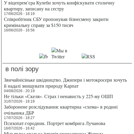
У віцепрем’єра Кулеби хочуть конфіскувати столичну
квартиру, записану на сестру
17/06/2026 - 18:19
Співробітник СБУ пропонував бізнесмену закрити
кримінальну справу за $150 тисяч
16/06/2026 - 16:56
в полі зору
Звичайнісіньке шкідництво. Джипери і мотокросери хочуть
й надалі знищувати природу Карпат
04/08/2026 - 20:19
Не тільки «Скеля». Страх і ненависть у 225-му ОШП
31/07/2026 - 18:19
Заборонене розслідування: квартирна «схема» в родині
очільника ДБР
17/07/2026 - 18:27
Психопат-городник. Портрет комбрига Лучанова
16/07/2026 - 16:42
Мільярдна гральна імперія громадянина Журила