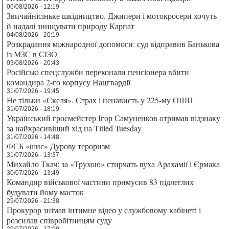
06/08/2026 - 12:19
Звичайнісіньке шкідництво. Джипери і мотокросери хочуть
й надалі знищувати природу Карпат
04/08/2026 - 20:19
Розкрадання міжнародної допомоги: суд відправив Банькова
із МЗС в СІЗО
03/08/2026 - 20:43
Російські спецслужби переконали пенсіонера вбити
командира 2-го корпусу Нацгвардії
31/07/2026 - 19:45
Не тільки «Скеля». Страх і ненависть у 225-му ОШП
31/07/2026 - 18:19
Український гросмейстер Ігор Самуненков отримав відзнаку
за найкрасивіший хід на Titled Tuesday
31/07/2026 - 14:48
ФСБ «шиє» Дурову тероризм
31/07/2026 - 13:37
Михайло Ткач: за «Трухою» стирчать вуха Арахамії і Єрмака
30/07/2026 - 13:49
Командир військової частини примусив 83 підлеглих
будувати йому маєток
29/07/2026 - 21:38
Прокурор знімав інтимне відео у службовому кабінеті і
розсилав співробітницям суду
29/07/2026 - 17:09