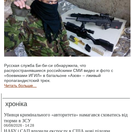
Русская служба Би-би-си обнаружила, что
распространявшиеся российскими СМИ видео и фото с
«боевиками ИГИЛ» в батальоне «Азов» – лживый
пропагандистский трюк.
Читать больше...
хроніка
Убивця кримінального «авторитета» намагався сховатись від
тюрми в ЗСУ
06/08/2026 - 14:28
НАБУ і САП вручили експослу в США нові підозри