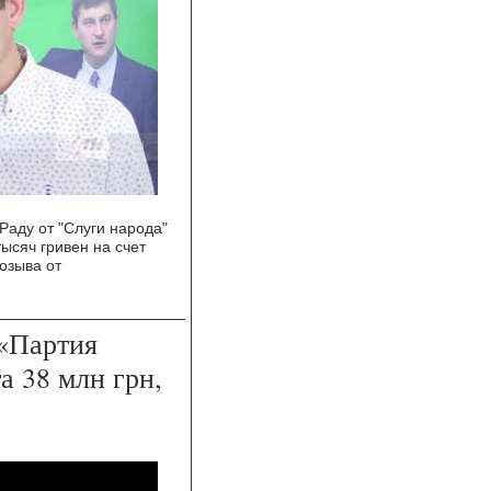
Раду от "Слуги народа"
ысяч гривен на счет
озыва от
 «Партия
 38 млн грн,