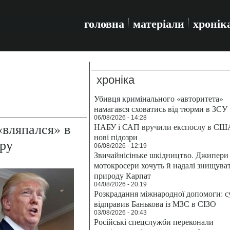
головна
матеріали
хронік
хроніка
Убивця кримінального «авторитета»
намагався сховатись від тюрми в ЗСУ
06/08/2026 - 14:28
«вляпался» в
НАБУ і САП вручили експослу в СШ
нові підозри
ру
06/08/2026 - 12:19
Звичайнісіньке шкідництво. Джипери 
мотокросери хочуть й надалі знищува
природу Карпат
04/08/2026 - 20:19
Розкрадання міжнародної допомоги: с
відправив Банькова із МЗС в СІЗО
03/08/2026 - 20:43
Російські спецслужби переконали