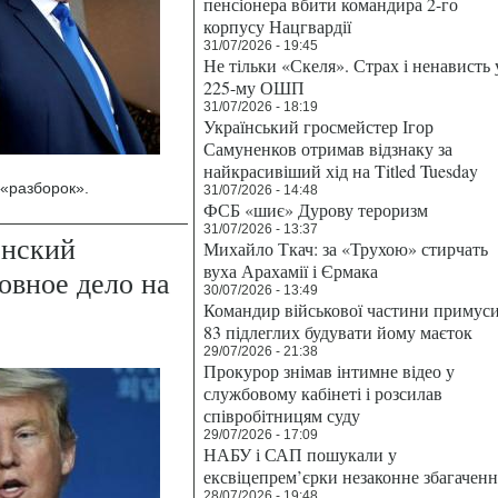
пенсіонера вбити командира 2-го
корпусу Нацгвардії
31/07/2026 - 19:45
Не тільки «Скеля». Страх і ненависть 
225-му ОШП
31/07/2026 - 18:19
Український гросмейстер Ігор
Самуненков отримав відзнаку за
найкрасивіший хід на Titled Tuesday
 «разборок».
31/07/2026 - 14:48
ФСБ «шиє» Дурову тероризм
31/07/2026 - 13:37
енский
Михайло Ткач: за «Трухою» стирчать
вуха Арахамії і Єрмака
овное дело на
30/07/2026 - 13:49
Командир військової частини примус
83 підлеглих будувати йому маєток
29/07/2026 - 21:38
Прокурор знімав інтимне відео у
службовому кабінеті і розсилав
співробітницям суду
29/07/2026 - 17:09
НАБУ і САП пошукали у
ексвіцепрем’єрки незаконне збагаченн
28/07/2026 - 19:48