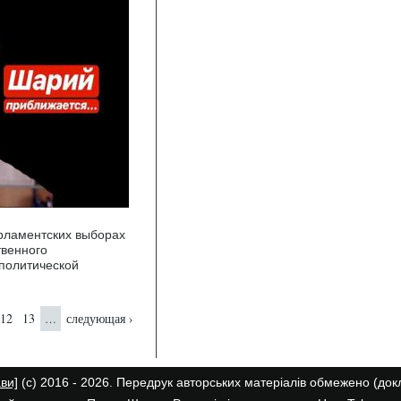
арламентских выборах
твенного
политической
12
13
следующая ›
…
ави]
(с) 2016 - 2026. Передрук авторських матеріалів обмежено (до