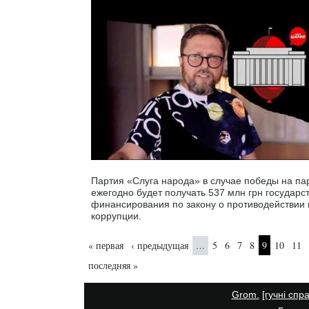
Партия «Слуга народа» в случае победы на п
ежегодно будет получать 537 млн грн государс
финансирования по закону о противодействии 
коррупции.
Страницы
« первая
‹ предыдущая
5
6
7
8
9
10
11
…
последняя »
Grom.
[гучні спр