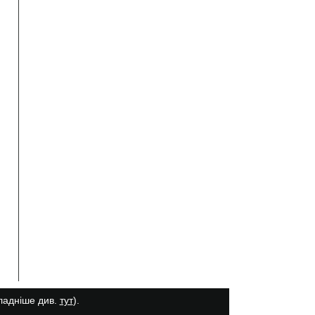
кладніше див.
тут
).