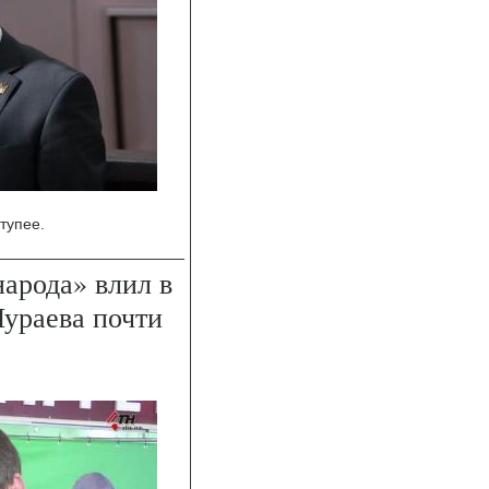
тупее.
арода» влил в
ураева почти