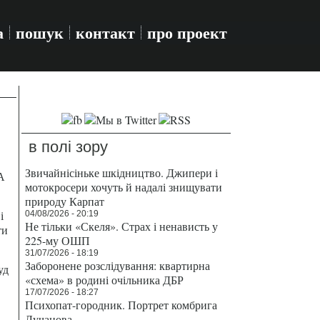
а
пошук
контакт
про проект
в полі зору
Звичайнісіньке шкідництво. Джипери і
А
мотокросери хочуть й надалі знищувати
природу Карпат
і
04/08/2026 - 20:19
Не тільки «Скеля». Страх і ненависть у
ти
225-му ОШП
31/07/2026 - 18:19
Заборонене розслідування: квартирна
уд
«схема» в родині очільника ДБР
17/07/2026 - 18:27
Психопат-городник. Портрет комбрига
Лучанова