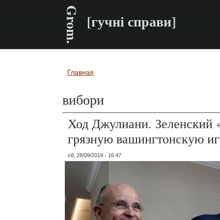
Grom.
[гучні справи]
Главная
Вы здесь
вибори
Ход Джулиани. Зеленский 
грязную вашингтонскую иг
сб, 28/09/2019 - 16:47