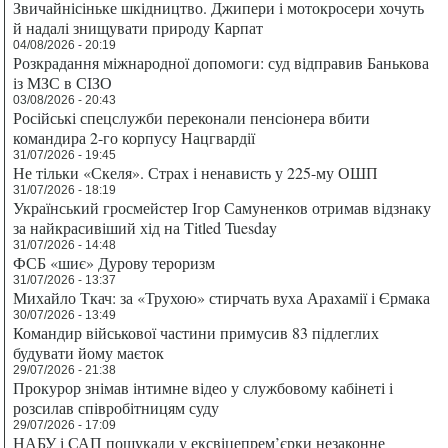
Звичайнісіньке шкідництво. Джипери і мотокросери хочуть
й надалі знищувати природу Карпат
04/08/2026 - 20:19
Розкрадання міжнародної допомоги: суд відправив Банькова
із МЗС в СІЗО
03/08/2026 - 20:43
Російські спецслужби переконали пенсіонера вбити
командира 2-го корпусу Нацгвардії
31/07/2026 - 19:45
Не тільки «Скеля». Страх і ненависть у 225-му ОШП
31/07/2026 - 18:19
Український гросмейстер Ігор Самуненков отримав відзнаку
за найкрасивіший хід на Titled Tuesday
31/07/2026 - 14:48
ФСБ «шиє» Дурову тероризм
31/07/2026 - 13:37
Михайло Ткач: за «Трухою» стирчать вуха Арахамії і Єрмака
30/07/2026 - 13:49
Командир військової частини примусив 83 підлеглих
будувати йому маєток
29/07/2026 - 21:38
Прокурор знімав інтимне відео у службовому кабінеті і
розсилав співробітницям суду
29/07/2026 - 17:09
НАБУ і САП пошукали у ексвіцепрем’єрки незаконне