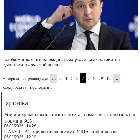
«Зе!команда» готова выдавать за украинских патриотов
участников «русской весны».
Страницы
« первая
‹ предыдущая
3
4
5
6
7
8
9
10
11
…
…
следующая ›
последняя »
хроніка
Убивця кримінального «авторитета» намагався сховатись від
тюрми в ЗСУ
06/08/2026 - 14:28
НАБУ і САП вручили експослу в США нові підозри
06/08/2026 - 12:19