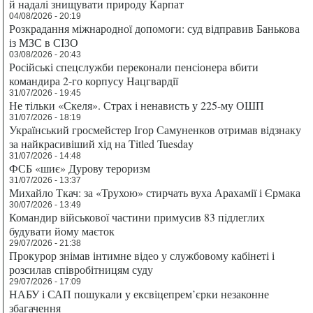
й надалі знищувати природу Карпат
04/08/2026 - 20:19
Розкрадання міжнародної допомоги: суд відправив Банькова
із МЗС в СІЗО
03/08/2026 - 20:43
Російські спецслужби переконали пенсіонера вбити
командира 2-го корпусу Нацгвардії
31/07/2026 - 19:45
Не тільки «Скеля». Страх і ненависть у 225-му ОШП
31/07/2026 - 18:19
Український гросмейстер Ігор Самуненков отримав відзнаку
за найкрасивіший хід на Titled Tuesday
31/07/2026 - 14:48
ФСБ «шиє» Дурову тероризм
31/07/2026 - 13:37
Михайло Ткач: за «Трухою» стирчать вуха Арахамії і Єрмака
30/07/2026 - 13:49
Командир військової частини примусив 83 підлеглих
будувати йому маєток
29/07/2026 - 21:38
Прокурор знімав інтимне відео у службовому кабінеті і
розсилав співробітницям суду
29/07/2026 - 17:09
НАБУ і САП пошукали у ексвіцепрем’єрки незаконне
збагачення