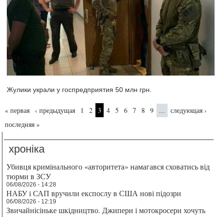
Жулики украли у госпредприятия 50 млн грн.
Страницы
« первая
‹ предыдущая
1
2
3
4
5
6
7
8
9
следующая ›
…
последняя »
хроніка
Убивця кримінального «авторитета» намагався сховатись від
тюрми в ЗСУ
06/08/2026 - 14:28
НАБУ і САП вручили експослу в США нові підозри
06/08/2026 - 12:19
Звичайнісіньке шкідництво. Джипери і мотокросери хочуть