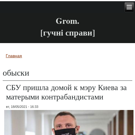
Grom.
[гучні справи]
Главная
Вы здесь
обыски
СБУ пришла домой к мэру Киева за
матерыми контрабандистами
вт, 18/05/2021 - 16:33