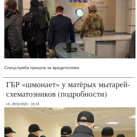
Спецслужба пришла за вредителями.
ГБР «шмонает» у матёрых мытарей-
схематозников (подробности)
сб, 28/11/2020 - 16:14