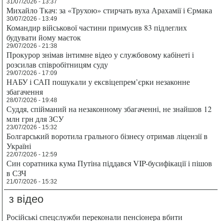
31/07/2026 - 13:37
Михайло Ткач: за «Трухою» стирчать вуха Арахамії і Єрмака
30/07/2026 - 13:49
Командир військової частини примусив 83 підлеглих
будувати йому маєток
29/07/2026 - 21:38
Прокурор знімав інтимне відео у службовому кабінеті і
розсилав співробітницям суду
29/07/2026 - 17:09
НАБУ і САП пошукали у ексвіцепрем’єрки незаконне
збагачення
28/07/2026 - 19:48
Суддя, спійманий на незаконному збагаченні, не знайшов 12
млн грн для ЗСУ
23/07/2026 - 15:32
Болгарський воротила грального бізнесу отримав ліцензії в
Україні
22/07/2026 - 12:59
Син соратника кума Путіна піддався VIP-бусифікації і пішов
в СЗЧ
21/07/2026 - 15:32
з відео
Російські спецслужби переконали пенсіонера вбити