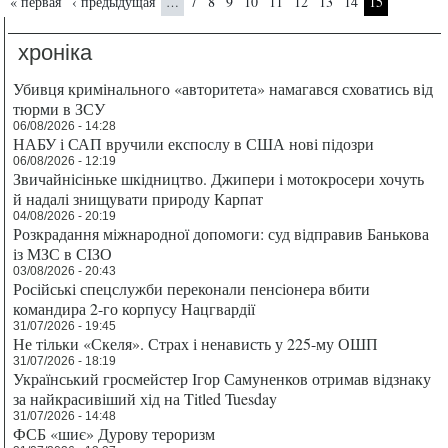
Страницы
« первая
‹ предыдущая
7
8
9
10
11
12
13
14
15
…
хроніка
Убивця кримінального «авторитета» намагався сховатись від
тюрми в ЗСУ
06/08/2026 - 14:28
НАБУ і САП вручили експослу в США нові підозри
06/08/2026 - 12:19
Звичайнісіньке шкідництво. Джипери і мотокросери хочуть
й надалі знищувати природу Карпат
04/08/2026 - 20:19
Розкрадання міжнародної допомоги: суд відправив Банькова
із МЗС в СІЗО
03/08/2026 - 20:43
Російські спецслужби переконали пенсіонера вбити
командира 2-го корпусу Нацгвардії
31/07/2026 - 19:45
Не тільки «Скеля». Страх і ненависть у 225-му ОШП
31/07/2026 - 18:19
Український гросмейстер Ігор Самуненков отримав відзнаку
за найкрасивіший хід на Titled Tuesday
31/07/2026 - 14:48
ФСБ «шиє» Дурову тероризм