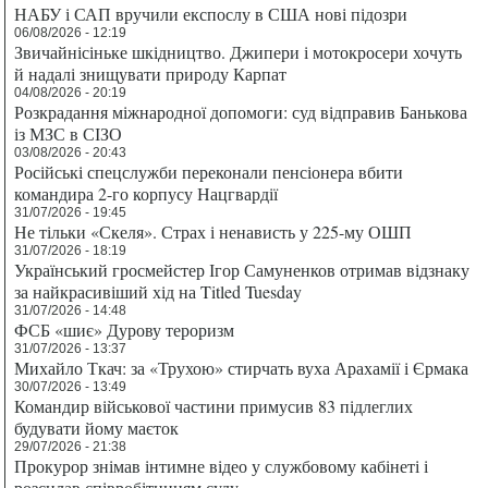
НАБУ і САП вручили експослу в США нові підозри
06/08/2026 - 12:19
Звичайнісіньке шкідництво. Джипери і мотокросери хочуть
й надалі знищувати природу Карпат
04/08/2026 - 20:19
Розкрадання міжнародної допомоги: суд відправив Банькова
із МЗС в СІЗО
03/08/2026 - 20:43
Російські спецслужби переконали пенсіонера вбити
командира 2-го корпусу Нацгвардії
31/07/2026 - 19:45
Не тільки «Скеля». Страх і ненависть у 225-му ОШП
31/07/2026 - 18:19
Український гросмейстер Ігор Самуненков отримав відзнаку
за найкрасивіший хід на Titled Tuesday
31/07/2026 - 14:48
ФСБ «шиє» Дурову тероризм
31/07/2026 - 13:37
Михайло Ткач: за «Трухою» стирчать вуха Арахамії і Єрмака
30/07/2026 - 13:49
Командир військової частини примусив 83 підлеглих
будувати йому маєток
29/07/2026 - 21:38
Прокурор знімав інтимне відео у службовому кабінеті і
розсилав співробітницям суду