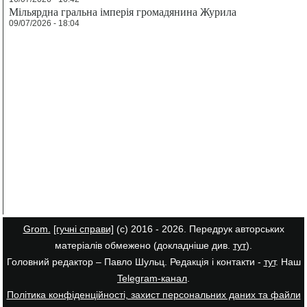
Мільярдна гральна імперія громадянина Журила
09/07/2026 - 18:04
Grom.
[гучні справи]
(с) 2016 - 2026. Передрук авторських
матеріалів обмежено (докладніше див.
тут
).
Головний редактор – Павло Шульц. Редакція і контакти -
тут
. Наш
Telegram-канал
.
Політика конфіденційності, захист персональних даних та файли