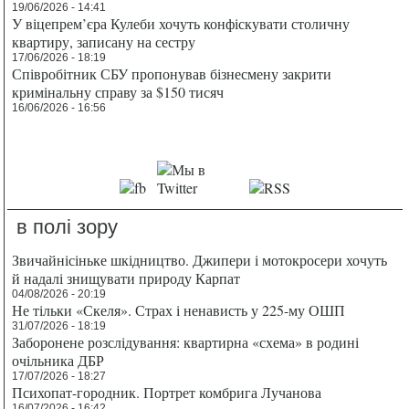
19/06/2026 - 14:41
У віцепрем’єра Кулеби хочуть конфіскувати столичну
квартиру, записану на сестру
17/06/2026 - 18:19
Співробітник СБУ пропонував бізнесмену закрити
кримінальну справу за $150 тисяч
16/06/2026 - 16:56
в полі зору
Звичайнісіньке шкідництво. Джипери і мотокросери хочуть
й надалі знищувати природу Карпат
04/08/2026 - 20:19
Не тільки «Скеля». Страх і ненависть у 225-му ОШП
31/07/2026 - 18:19
Заборонене розслідування: квартирна «схема» в родині
очільника ДБР
17/07/2026 - 18:27
Психопат-городник. Портрет комбрига Лучанова
16/07/2026 - 16:42