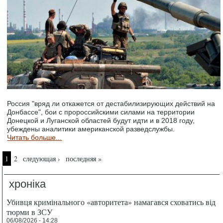
Россия "вряд ли откажется от дестабилизирующих действий на
Донбассе", бои с пророссийскими силами на территории
Донецкой и Луганской областей будут идти и в 2018 году,
убеждены аналитики американской разведслужбы.
Читать больше...
Страницы
1
2
следующая ›
последняя »
хроніка
Убивця кримінального «авторитета» намагався сховатись від
тюрми в ЗСУ
06/08/2026 - 14:28