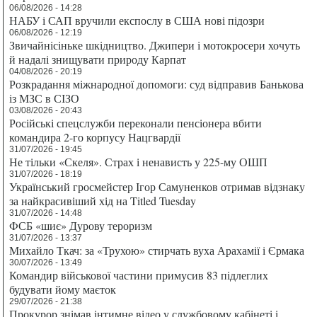
06/08/2026 - 14:28
НАБУ і САП вручили експослу в США нові підозри
06/08/2026 - 12:19
Звичайнісіньке шкідництво. Джипери і мотокросери хочуть
й надалі знищувати природу Карпат
04/08/2026 - 20:19
Розкрадання міжнародної допомоги: суд відправив Банькова
із МЗС в СІЗО
03/08/2026 - 20:43
Російські спецслужби переконали пенсіонера вбити
командира 2-го корпусу Нацгвардії
31/07/2026 - 19:45
Не тільки «Скеля». Страх і ненависть у 225-му ОШП
31/07/2026 - 18:19
Український гросмейстер Ігор Самуненков отримав відзнаку
за найкрасивіший хід на Titled Tuesday
31/07/2026 - 14:48
ФСБ «шиє» Дурову тероризм
31/07/2026 - 13:37
Михайло Ткач: за «Трухою» стирчать вуха Арахамії і Єрмака
30/07/2026 - 13:49
Командир військової частини примусив 83 підлеглих
будувати йому маєток
29/07/2026 - 21:38
Прокурор знімав інтимне відео у службовому кабінеті і