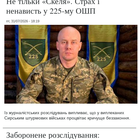
Не тільки «Скеля». Страх і
ненависть у 225-му ОШП
пт, 31/07/2026 - 18:19
Із журналістських розслідувань випливає, що у виплеканих
Сирським штурмових військах процвітає кричуще беззаконня.
Заборонене розслідування: