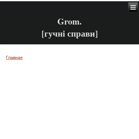
Grom.
[гучні справи]
Главная
Вы здесь