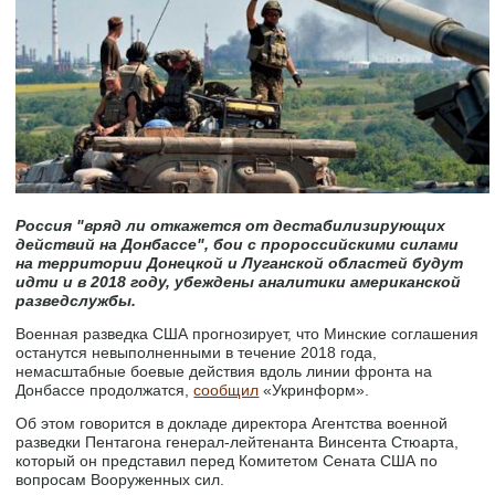
Россия "вряд ли откажется от дестабилизирующих
действий на Донбассе", бои с пророссийскими силами
на территории Донецкой и Луганской областей будут
идти и в 2018 году, убеждены аналитики американской
разведслужбы.
Военная разведка США прогнозирует, что Минские соглашения
останутся невыполненными в течение 2018 года,
немасштабные боевые действия вдоль линии фронта на
Донбассе продолжатся,
сообщил
«Укринформ».
Об этом говорится в докладе директора Агентства военной
разведки Пентагона генерал-лейтенанта Винсента Стюарта,
который он представил перед Комитетом Сената США по
вопросам Вооруженных сил.