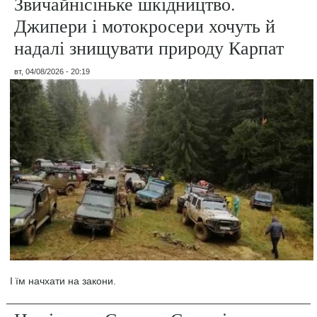
Звичайнісіньке шкідництво.
Джипери і мотокросери хочуть й
надалі знищувати природу Карпат
вт, 04/08/2026 - 20:19
І їм начхати на закони.