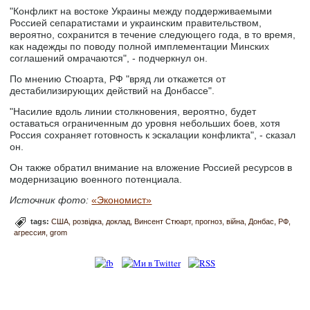
"Конфликт на востоке Украины между поддерживаемыми
Россией сепаратистами и украинским правительством,
вероятно, сохранится в течение следующего года, в то время,
как надежды по поводу полной имплементации Минских
соглашений омрачаются", - подчеркнул он.
По мнению Стюарта, РФ "вряд ли откажется от
дестабилизирующих действий на Донбассе".
"Насилие вдоль линии столкновения, вероятно, будет
оставаться ограниченным до уровня небольших боев, хотя
Россия сохраняет готовность к эскалации конфликта", - сказал
он.
Он также обратил внимание на вложение Россией ресурсов в
модернизацию военного потенциала.
Источник фото:
«Экономист»
tags:
США
розвідка
доклад
Винсент Стюарт
прогноз
війна
Донбас
РФ
агрессия
grom