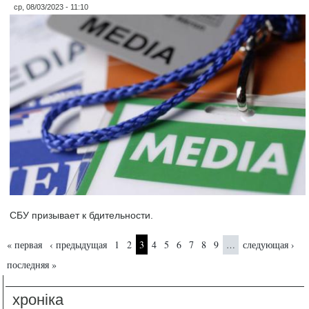
ср, 08/03/2023 - 11:10
СБУ призывает к бдительности.
Страницы
« первая
‹ предыдущая
1
2
3
4
5
6
7
8
9
следующая ›
…
последняя »
хроніка