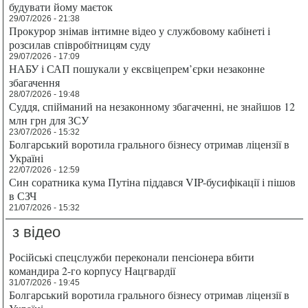
будувати йому маєток
29/07/2026 - 21:38
Прокурор знімав інтимне відео у службовому кабінеті і
розсилав співробітницям суду
29/07/2026 - 17:09
НАБУ і САП пошукали у ексвіцепрем’єрки незаконне
збагачення
28/07/2026 - 19:48
Суддя, спійманий на незаконному збагаченні, не знайшов 12
млн грн для ЗСУ
23/07/2026 - 15:32
Болгарський воротила грального бізнесу отримав ліцензії в
Україні
22/07/2026 - 12:59
Син соратника кума Путіна піддався VIP-бусифікації і пішов
в СЗЧ
21/07/2026 - 15:32
з відео
Російські спецслужби переконали пенсіонера вбити
командира 2-го корпусу Нацгвардії
31/07/2026 - 19:45
Болгарський воротила грального бізнесу отримав ліцензії в