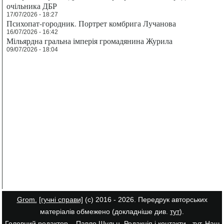
очільника ДБР
17/07/2026 - 18:27
Психопат-городник. Портрет комбрига Лучанова
16/07/2026 - 16:42
Мільярдна гральна імперія громадянина Журила
09/07/2026 - 18:04
Grom.
[гучні справи]
(с) 2016 - 2026. Передрук авторських
матеріалів обмежено (докладніше див.
тут
).
Головний редактор – Павло Шульц. Редакція і контакти -
тут
. Наш