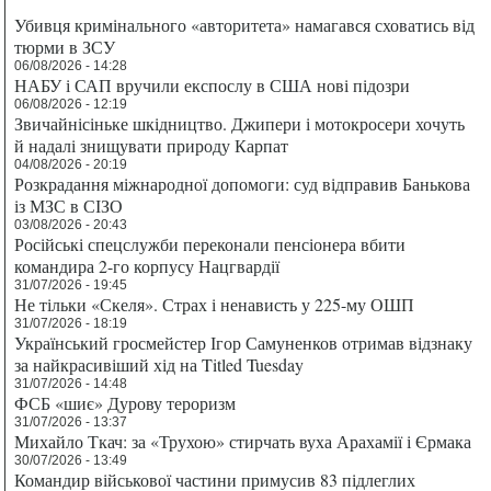
Убивця кримінального «авторитета» намагався сховатись від
тюрми в ЗСУ
06/08/2026 - 14:28
НАБУ і САП вручили експослу в США нові підозри
06/08/2026 - 12:19
Звичайнісіньке шкідництво. Джипери і мотокросери хочуть
й надалі знищувати природу Карпат
04/08/2026 - 20:19
Розкрадання міжнародної допомоги: суд відправив Банькова
із МЗС в СІЗО
03/08/2026 - 20:43
Російські спецслужби переконали пенсіонера вбити
командира 2-го корпусу Нацгвардії
31/07/2026 - 19:45
Не тільки «Скеля». Страх і ненависть у 225-му ОШП
31/07/2026 - 18:19
Український гросмейстер Ігор Самуненков отримав відзнаку
за найкрасивіший хід на Titled Tuesday
31/07/2026 - 14:48
ФСБ «шиє» Дурову тероризм
31/07/2026 - 13:37
Михайло Ткач: за «Трухою» стирчать вуха Арахамії і Єрмака
30/07/2026 - 13:49
Командир військової частини примусив 83 підлеглих