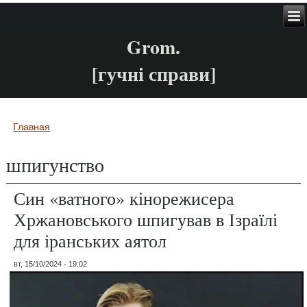
Grom.
[гучні справи]
Главная
Вы здесь
шпигунство
Син «ватного» кінорежисера
Хржановського шпигував в Ізраїлі
для іранських аятол
вт, 15/10/2024 - 19:02