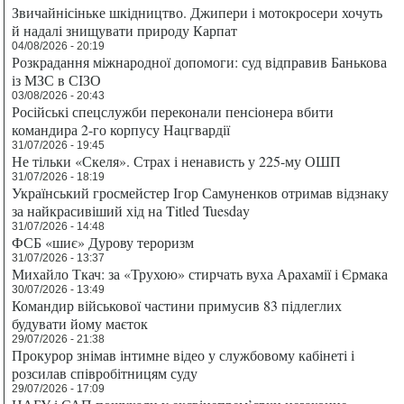
Звичайнісіньке шкідництво. Джипери і мотокросери хочуть
й надалі знищувати природу Карпат
04/08/2026 - 20:19
Розкрадання міжнародної допомоги: суд відправив Банькова
із МЗС в СІЗО
03/08/2026 - 20:43
Російські спецслужби переконали пенсіонера вбити
командира 2-го корпусу Нацгвардії
31/07/2026 - 19:45
Не тільки «Скеля». Страх і ненависть у 225-му ОШП
31/07/2026 - 18:19
Український гросмейстер Ігор Самуненков отримав відзнаку
за найкрасивіший хід на Titled Tuesday
31/07/2026 - 14:48
ФСБ «шиє» Дурову тероризм
31/07/2026 - 13:37
Михайло Ткач: за «Трухою» стирчать вуха Арахамії і Єрмака
30/07/2026 - 13:49
Командир військової частини примусив 83 підлеглих
будувати йому маєток
29/07/2026 - 21:38
Прокурор знімав інтимне відео у службовому кабінеті і
розсилав співробітницям суду
29/07/2026 - 17:09