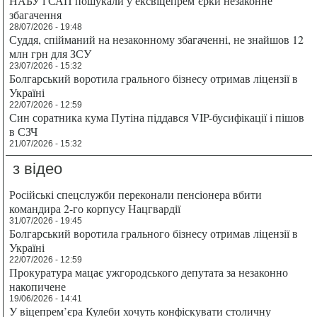
НАБУ і САП пошукали у ексвіцепрем’єрки незаконне
збагачення
28/07/2026 - 19:48
Суддя, спійманий на незаконному збагаченні, не знайшов 12
млн грн для ЗСУ
23/07/2026 - 15:32
Болгарський воротила грального бізнесу отримав ліцензії в
Україні
22/07/2026 - 12:59
Син соратника кума Путіна піддався VIP-бусифікації і пішов
в СЗЧ
21/07/2026 - 15:32
з відео
Російські спецслужби переконали пенсіонера вбити
командира 2-го корпусу Нацгвардії
31/07/2026 - 19:45
Болгарський воротила грального бізнесу отримав ліцензії в
Україні
22/07/2026 - 12:59
Прокуратура мацає ужгородського депутата за незаконно
накопичене
19/06/2026 - 14:41
У віцепрем’єра Кулеби хочуть конфіскувати столичну