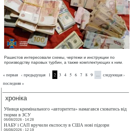
Рашистов интересовали схемы, чертежи и инструкции по
производству паровых турбин, а также комплектующих к ним.
Страницы
« первая
‹ предыдущая
1
2
3
4
5
6
7
8
9
следующая ›
…
последняя »
хроніка
Убивця кримінального «авторитета» намагався сховатись від
тюрми в ЗСУ
06/08/2026 - 14:28
НАБУ і САП вручили експослу в США нові підозри
06/08/2026 - 12:19