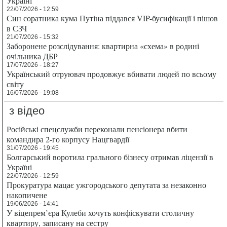
Україні
22/07/2026 - 12:59
Син соратника кума Путіна піддався VIP-бусифікації і пішов
в СЗЧ
21/07/2026 - 15:32
Заборонене розслідування: квартирна «схема» в родині
очільника ДБР
17/07/2026 - 18:27
Український отруювач продовжує вбивати людей по всьому
світу
16/07/2026 - 19:08
з відео
Російські спецслужби переконали пенсіонера вбити
командира 2-го корпусу Нацгвардії
31/07/2026 - 19:45
Болгарський воротила грального бізнесу отримав ліцензії в
Україні
22/07/2026 - 12:59
Прокуратура мацає ужгородського депутата за незаконно
накопичене
19/06/2026 - 14:41
У віцепрем’єра Кулеби хочуть конфіскувати столичну
квартиру, записану на сестру