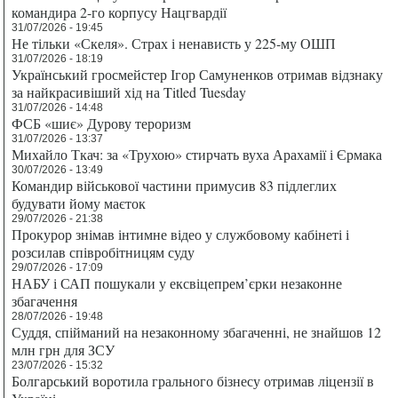
командира 2-го корпусу Нацгвардії
31/07/2026 - 19:45
Не тільки «Скеля». Страх і ненависть у 225-му ОШП
31/07/2026 - 18:19
Український гросмейстер Ігор Самуненков отримав відзнаку
за найкрасивіший хід на Titled Tuesday
31/07/2026 - 14:48
ФСБ «шиє» Дурову тероризм
31/07/2026 - 13:37
Михайло Ткач: за «Трухою» стирчать вуха Арахамії і Єрмака
30/07/2026 - 13:49
Командир військової частини примусив 83 підлеглих
будувати йому маєток
29/07/2026 - 21:38
Прокурор знімав інтимне відео у службовому кабінеті і
розсилав співробітницям суду
29/07/2026 - 17:09
НАБУ і САП пошукали у ексвіцепрем’єрки незаконне
збагачення
28/07/2026 - 19:48
Суддя, спійманий на незаконному збагаченні, не знайшов 12
млн грн для ЗСУ
23/07/2026 - 15:32
Болгарський воротила грального бізнесу отримав ліцензії в