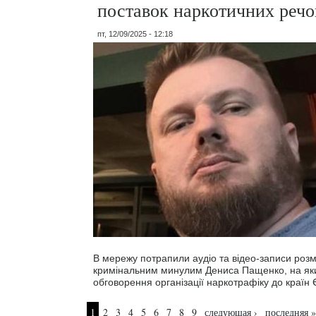
поставок наркотичних речо
пт, 12/09/2025 - 12:18
В мережу потрапили аудіо та відео-записи розмо
кримінальним минулим Дениса Пащенко, на як
обговорення організації наркотрафіку до країн
Страницы
1
2
3
4
5
6
7
8
9
следующая ›
последняя »