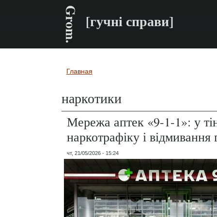
Grom.
[гучні справи]
Главная
Вы здесь
наркотики
Мережа аптек «9-1-1»: у ті
наркотрафіку і відмивання
чт, 21/05/2026 - 15:24