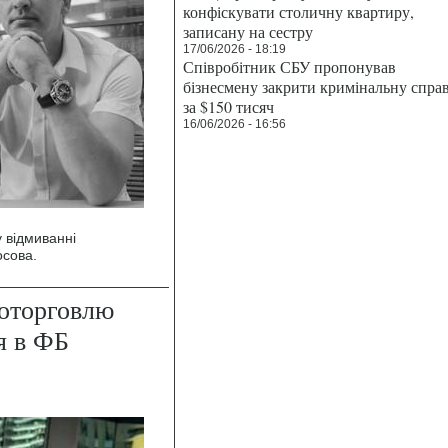
конфіскувати столичну квартиру,
записану на сестру
17/06/2026 - 18:19
Співробітник СБУ пропонував
бізнесмену закрити кримінальну спра
за $150 тисяч
16/06/2026 - 16:56
у відмиванні
осова.
которговлю
я в ФБ