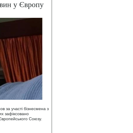
вин у Європу
в за участі бізнесмена з
их зафіксовано
 Європейського Союзу.