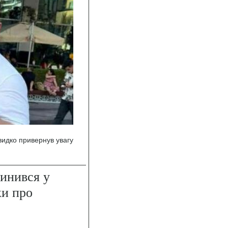
видко привернув увагу
пинився у
ки про