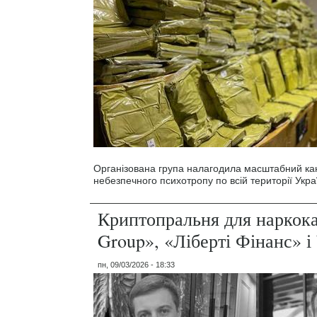
Організована група налагодила масштабний кан
небезпечного психотропу по всій території Укра
Криптопральня для наркок
Group», «Ліберті Фінанс» і
пн, 09/03/2026 - 18:33