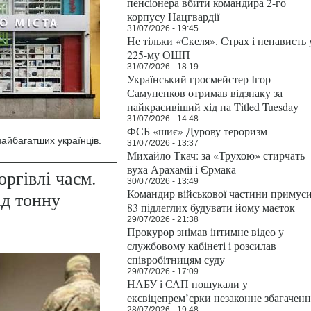
пенсіонера вбити командира 2-го
корпусу Нацгвардії
31/07/2026 - 19:45
Не тільки «Скеля». Страх і ненависть 
225-му ОШП
31/07/2026 - 18:19
Український гросмейстер Ігор
Самуненков отримав відзнаку за
найкрасивіший хід на Titled Tuesday
31/07/2026 - 14:48
ФСБ «шиє» Дурову тероризм
айбагатших українців.
31/07/2026 - 13:37
Михайло Ткач: за «Трухою» стирчать
вуха Арахамії і Єрмака
оргівлі чаєм.
30/07/2026 - 13:49
Командир військової частини примус
ад тонну
83 підлеглих будувати йому маєток
29/07/2026 - 21:38
Прокурор знімав інтимне відео у
службовому кабінеті і розсилав
співробітницям суду
29/07/2026 - 17:09
НАБУ і САП пошукали у
ексвіцепрем’єрки незаконне збагаченн
28/07/2026 - 19:48