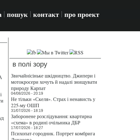
а
пошук
контакт
про проект
в полі зору
Звичайнісіньке шкідництво. Джипери і
А
мотокросери хочуть й надалі знищувати
природу Карпат
і
04/08/2026 - 20:19
Не тільки «Скеля». Страх і ненависть у
ти
225-му ОШП
31/07/2026 - 18:19
Заборонене розслідування: квартирна
уд
«схема» в родині очільника ДБР
17/07/2026 - 18:27
Психопат-городник. Портрет комбрига
Лучанова