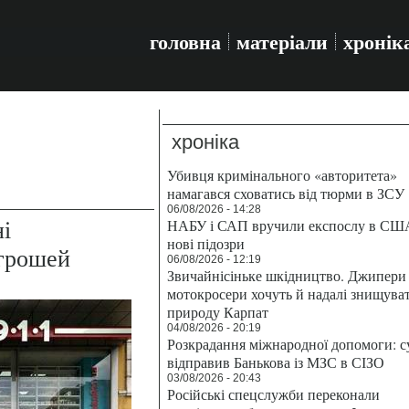
головна
матеріали
хронік
хроніка
Убивця кримінального «авторитета»
намагався сховатись від тюрми в ЗСУ
06/08/2026 - 14:28
ні
НАБУ і САП вручили експослу в СШ
нові підозри
 грошей
06/08/2026 - 12:19
Звичайнісіньке шкідництво. Джипери 
мотокросери хочуть й надалі знищува
природу Карпат
04/08/2026 - 20:19
Розкрадання міжнародної допомоги: с
відправив Банькова із МЗС в СІЗО
03/08/2026 - 20:43
Російські спецслужби переконали