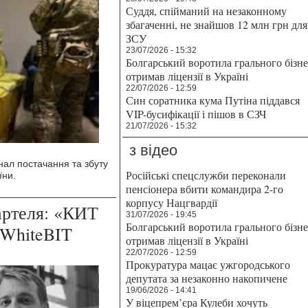
Суддя, спійманий на незаконному
збагаченні, не знайшов 12 млн грн для
ЗСУ
23/07/2026 - 15:32
Болгарський воротила грального бізн
отримав ліцензії в Україні
22/07/2026 - 12:59
Син соратника кума Путіна піддався
VIP-бусифікації і пішов в СЗЧ
21/07/2026 - 15:32
з відео
ал постачання та збуту
Російські спецслужби переконали
їни.
пенсіонера вбити командира 2-го
корпусу Нацгвардії
артеля: «КИТ
31/07/2026 - 19:45
Болгарський воротила грального бізн
 WhiteBIT
отримав ліцензії в Україні
22/07/2026 - 12:59
Прокуратура мацає ужгородського
депутата за незаконно накопичене
19/06/2026 - 14:41
У віцепрем’єра Кулеби хочуть