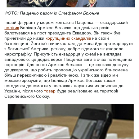
ФОТО: Пащенко разом із Стефаном Брюнне
Інший фігурант у мережі контактів Пащенка — еквадорський
політик
Болівар Арміхос Веласко, що декілька разів
балотувався на пост президента Еквадору. Він також був
причетний до низки
корупційних скандалів
на своїй
батьківщині. Його ім’я виникає там, де мова йде про маршрути
з Латинської Америки, регіону, добре відомого як джерело
наркотрафіку. Присутність еквадорця у схемі не виглядає
випадковою: це додає версії Пащенка ваги в очах потенційних
партнерів. Для нього Арміхос Веласко — це «доказ» доступу
до джерела, що робить пропозицію українського бізнесмена
більш переконливою і реалістичною. І з тих же відео ми
можемо зрозуміти, що Болівар Арміхос Веласко також
погодився допомогти у поставках наркотичних речовин до
України, після чого
товар
буде реалізовано на території
Європейського Союзу.