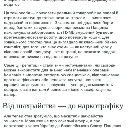
податків.
Ця технологія — приховати реальний товарообіг на папері й
отримати доступ до готівки поза контролем — виявилася
надзвичайно ефективною. З часом до неї додалися борги
перед банками та судові спори: підприємства Пащенка
накопичували заборгованість, і ПУМБ змушений був вести
претензійно-позовну роботу, щоб повернути кошти. Для
зовнішнього спостерігача це виглядало як класичний бізнес-
конфлікт; для того, хто знає схеми — як наступний крок у
відпрацьованій процедурі: взяти гроші, не показати продажі,
перекласти ризики на підставні рахунки.
Саме ці «репетиції» стали тими інструментами, які сьогодні
можна використати для значно небезпечніших операцій.
Компанія з імпортно-експортною специфікою, відпрацьована
практика фіктивних або непоказаних угод, наявність
юридичних документів і рахунків — усе це дає можливість
оформлювати вантажі й змінювати їхню класифікацію на
папері.
Від шахрайства — до наркотрафіку
Але тепер стає зрозуміло, що масштаби шахрайства
змінилися. Мова вже не про локальні афери, а про
наркотрафік через Україну до Європейського Союзу. Пащенко