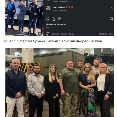
ФОТО: Стефан Брунне і Мехія Сальдівія Андрес Байрон