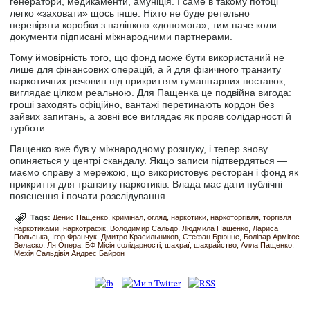
генератори, медикаменти, амуніція. І саме в такому потоці
легко «заховати» щось інше. Ніхто не буде ретельно
перевіряти коробки з наліпкою «допомога», тим паче коли
документи підписані міжнародними партнерами.
Тому ймовірність того, що фонд може бути використаний не
лише для фінансових операцій, а й для фізичного транзиту
наркотичних речовин під прикриттям гуманітарних поставок,
виглядає цілком реальною. Для Пащенка це подвійна вигода:
гроші заходять офіційно, вантажі перетинають кордон без
зайвих запитань, а зовні все виглядає як прояв солідарності й
турботи.
Пащенко вже був у міжнародному розшуку, і тепер знову
опиняється у центрі скандалу. Якщо записи підтвердяться —
маємо справу з мережою, що використовує ресторан і фонд як
прикриття для транзиту наркотиків. Влада має дати публічні
пояснення і почати розслідування.
Tags:
Денис Пащенко
кримінал
огляд
наркотики
наркоторгівля
торгівля
наркотиками
наркотрафік
Володимир Сальдо
Людмила Пащенко
Лариса
Польська
Ігор Франчук
Дмитро Красильников
Стефан Брюнне
Болівар Армігос
Веласко
Ля Опера
БФ Місія солідарності
шахраї
шахрайство
Алла Пащенко
Мехія Сальдівія Андрес Байрон