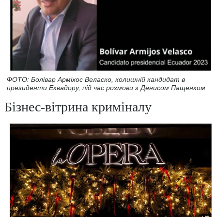
ФОТО: Болівар Арміхос Веласко, колишній кандидат в
президенти Еквадору, під час розмови з Денисом Пащенком
Бізнес-вітрина криміналу