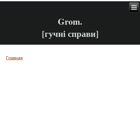
Grom.
[гучні справи]
Главная
Вы здесь