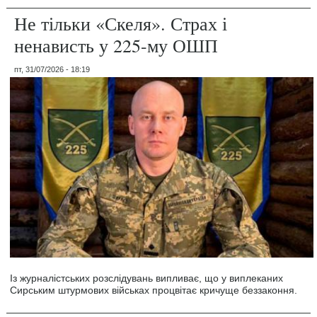
Не тільки «Скеля». Страх і
ненависть у 225-му ОШП
пт, 31/07/2026 - 18:19
Із журналістських розслідувань випливає, що у виплеканих
Сирським штурмових військах процвітає кричуще беззаконня.