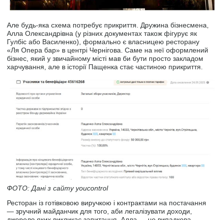
Але будь-яка схема потребує прикриття. Дружина бізнесмена,
Алла Олександрівна (у різних документах також фігурує як
Гулбіс або Василенко), формально є власницею ресторану
«Ля Опера бар» в центрі Чернігова. Саме на неї оформлений
бізнес, який у звичайному місті мав би бути просто закладом
харчування, але в історії Пащенка стає частиною прикриття.
ФОТО: Дані з сайту youcontrol
Ресторан із готівковою виручкою і контрактами на постачання
— зручний майданчик для того, аби легалізувати доходи,
джерело яких викликає запитання. Алла — не випадкова