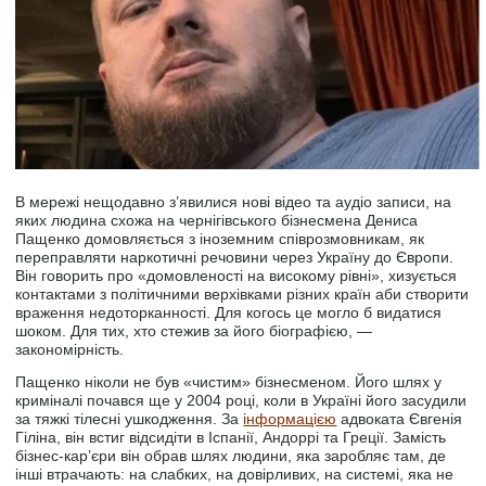
В мережі нещодавно з’явилися нові відео та аудіо записи, на
яких людина схожа на чернігівського бізнесмена Дениса
Пащенко домовляється з іноземним співрозмовникам, як
переправляти наркотичні речовини через Україну до Європи.
Він говорить про «домовленості на високому рівні», хизується
контактами з політичними верхівками різних країн аби створити
враження недоторканності. Для когось це могло б видатися
шоком. Для тих, хто стежив за його біографією, —
закономірність.
Пащенко ніколи не був «чистим» бізнесменом. Його шлях у
криміналі почався ще у 2004 році, коли в Україні його засудили
за тяжкі тілесні ушкодження. За
інформацією
адвоката Євгенія
Гіліна, він встиг відсидіти в Іспанії, Андоррі та Греції. Замість
бізнес-кар’єри він обрав шлях людини, яка заробляє там, де
інші втрачають: на слабких, на довірливих, на системі, яка не