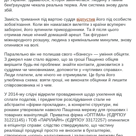
бекґраундом чекала реальна тюрма. Але система знову дала
збій.
Замість тримання під вартою суддя
відпустив
його під особисте
зобов’язання. Коли він намагався вилетіти з країни всупереч
забороні, його зупинили прикордонники. Та й після цього
отримав лише нічний домашній арешт. Так фігурант
міжнародного розшуку, людина з кримінальним минулим, знову
опинився на волі.
Паралельно він не полишав свого «бізнесу» — уміння обіцяти.
З джерел нам стало відомо, що за гроші Пащенко обіцяв
вирішити будь-які проблеми: знайти контакти, домовитися з
суддями чи чиновниками, допомогти у «чутливих справах».
Люди платили, але нічого не отримували. Це була його
улюблена схема: взяти гроші, не виконати обіцянки й лишити
співрозмовника ні з чим.
У 2014-му слідчі відкрили провадження щодо ухилення від
сплати податків, і предметом розслідування стали не
абстрактні «фірми-прокладки», а конкретні структури, які
роками утворювали навколо Пащенка мережу для грошових і
товарних маніпуляцій. Приватна фірма «ОПТІМА» (ЄДРПОУ
31221145) і ТОВ «ПАРІЛАЙН» (ЄДРПОУ 33172257) опинилися
в епіцентрі справи: слідство стверджувало, що частину
реалізації продукції просто не вносили в бухгалтерію,
створюючи «чорні» надходження і залишаючи державу без