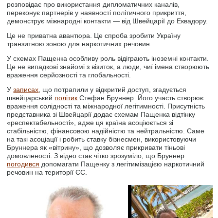
розповідає про використання дипломатичних каналів,
переконує партнерів у наявності політичного прикриття,
демонструє міжнародні контакти — від Швейцарії до Еквадору.
Це не приватна авантюра. Це спроба зробити Україну
транзитною зоною для наркотичних речовин.
У схемах Пащенка особливу роль відіграють іноземні контакти.
Це не випадкові знайомі з візиток, а люди, чиї імена створюють
враження серйозності та глобальності.
У
записах
, що потрапили у відкритий доступ, згадується
швейцарський
політик
Стефан Бруннер. Його участь створює
враження солідності та міжнародної легітимності. Присутність
представника зі Швейцарії додає схемам Пащенка відтінку
«респектабельності», адже ця країна асоціюється зі
стабільністю, фінансовою надійністю та нейтральністю. Саме
на такі асоціації і робить ставку бізнесмен, використовуючи
Бруннера як «вітрину», що дозволяє прикривати тіньові
домовленості. З відео стає чітко зрозуміло, що Бруннер
погодився
допомагати Пащенку з легітимізацією наркотичний
речовин на території ЄС.