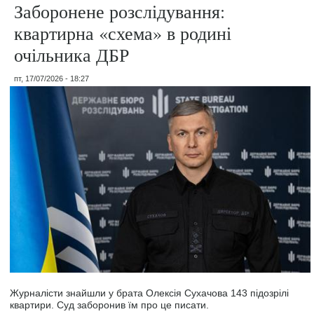
Заборонене розслідування:
квартирна «схема» в родині
очільника ДБР
пт, 17/07/2026 - 18:27
Журналісти знайшли у брата Олексія Сухачова 143 підозрілі
квартири. Суд заборонив їм про це писати.