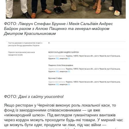
ФОТО: Ліворуч Стефан Брунне і Мехія Сальдівія Андрес
Байрон разом з Аллою Пащенко та генерал-майором
Дмитром Красильниковим
ФОТО: Дані з сайту youcontrol
Якщо ресторан у Чернігові виконує роль локальної каси, то
фонд із закордонними співзасновниками — це вже
«міжнародний шлюз». Під виглядом гуманітарних вантажів
через кордон можуть проходити будь-які товари. У мирний час
це можуть бути одяг, продукти чи ліки, під час війни —