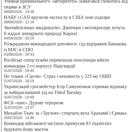
Убивця кримінального «авторитета» намагався сховатись від
тюрми в ЗСУ
06/08/2026 - 14:28
НАБУ і САП вручили експослу в США нові підозри
06/08/2026 - 12:19
Звичайнісіньке шкідництво. Джипери і мотокросери хочуть
й надалі знищувати природу Карпат
04/08/2026 - 20:19
Розкрадання міжнародної допомоги: суд відправив Банькова
із МЗС в СІЗО
03/08/2026 - 20:43
Російські спецслужби переконали пенсіонера вбити
командира 2-го корпусу Нацгвардії
31/07/2026 - 19:45
Не тільки «Скеля». Страх і ненависть у 225-му ОШП
31/07/2026 - 18:19
Український гросмейстер Ігор Самуненков отримав відзнаку
за найкрасивіший хід на Titled Tuesday
31/07/2026 - 14:48
ФСБ «шиє» Дурову тероризм
31/07/2026 - 13:37
Михайло Ткач: за «Трухою» стирчать вуха Арахамії і Єрмака
30/07/2026 - 13:49
Командир військової частини примусив 83 підлеглих
будувати йому маєток