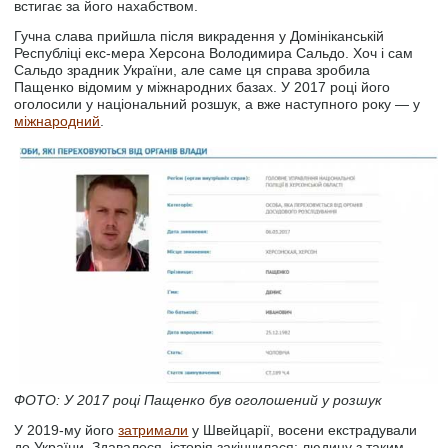
встигає за його нахабством.
Гучна слава прийшла після викрадення у Домініканській
Республіці екс-мера Херсона Володимира Сальдо. Хоч і сам
Сальдо зрадник України, але саме ця справа зробила
Пащенко відомим у міжнародних базах. У 2017 році його
оголосили у національний розшук, а вже наступного року — у
міжнародний
.
ФОТО: У 2017 році Пащенко був оголошений у розшук
У 2019-му його
затримали
у Швейцарії, восени екстрадували
до України. Здавалося, історія закінчилася: людину з таким