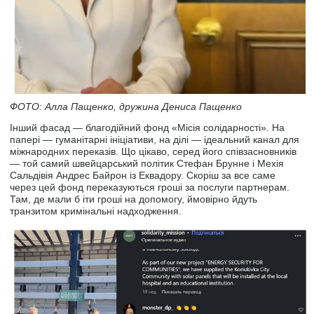
ФОТО: Алла Пащенко, дружина Дениса Пащенко
Інший фасад — благодійний фонд «Місія солідарності». На
папері — гуманітарні ініціативи, на ділі — ідеальний канал для
міжнародних переказів. Що цікаво, серед його співзасновників
— той самий швейцарський політик Стефан Брунне і Мехія
Сальдівія Андрес Байрон із Еквадору. Скоріш за все саме
через цей фонд переказуються гроші за послуги партнерам.
Там, де мали б іти гроші на допомогу, ймовірно йдуть
транзитом кримінальні надходження.