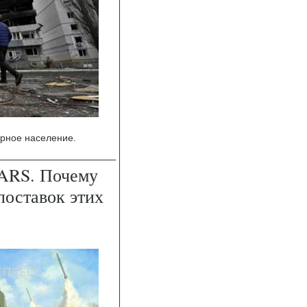
ирное население.
ARS. Почему
поставок этих