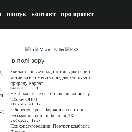
а
пошук
контакт
про проект
в полі зору
Звичайнісіньке шкідництво. Джипери і
А
мотокросери хочуть й надалі знищувати
природу Карпат
і
04/08/2026 - 20:19
Не тільки «Скеля». Страх і ненависть у
ти
225-му ОШП
31/07/2026 - 18:19
Заборонене розслідування: квартирна
уд
«схема» в родині очільника ДБР
17/07/2026 - 18:27
Психопат-городник. Портрет комбрига
Лучанова