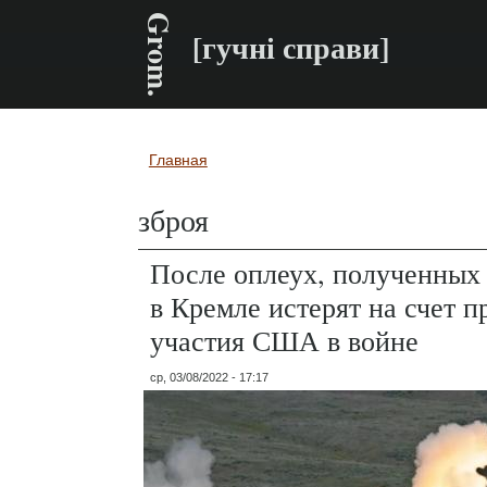
Grom.
[гучні справи]
Главная
Вы здесь
зброя
После оплеух, полученных
в Кремле истерят на счет п
участия США в войне
ср, 03/08/2022 - 17:17