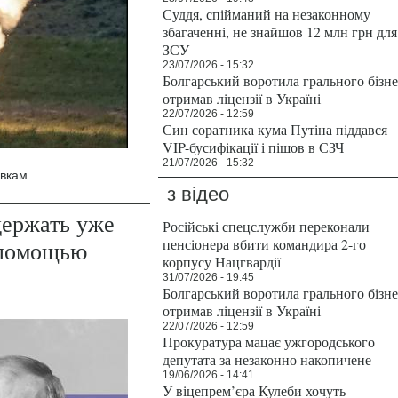
Суддя, спійманий на незаконному
збагаченні, не знайшов 12 млн грн для
ЗСУ
23/07/2026 - 15:32
Болгарський воротила грального бізн
отримав ліцензії в Україні
22/07/2026 - 12:59
Син соратника кума Путіна піддався
VIP-бусифікації і пішов в СЗЧ
21/07/2026 - 15:32
вкам.
з відео
держать уже
Російські спецслужби переконали
пенсіонера вбити командира 2-го
 помощью
корпусу Нацгвардії
31/07/2026 - 19:45
Болгарський воротила грального бізн
отримав ліцензії в Україні
22/07/2026 - 12:59
Прокуратура мацає ужгородського
депутата за незаконно накопичене
19/06/2026 - 14:41
У віцепрем’єра Кулеби хочуть