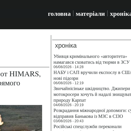
головна
матеріали
хронік
хроніка
Убивця кримінального «авторитета»
намагався сховатись від тюрми в ЗСУ
06/08/2026 - 14:28
 от HIMARS,
НАБУ і САП вручили експослу в СШ
нові підозри
рямого
06/08/2026 - 12:19
Звичайнісіньке шкідництво. Джипери 
мотокросери хочуть й надалі знищува
природу Карпат
04/08/2026 - 20:19
Розкрадання міжнародної допомоги: с
відправив Банькова із МЗС в СІЗО
03/08/2026 - 20:43
Російські спецслужби переконали