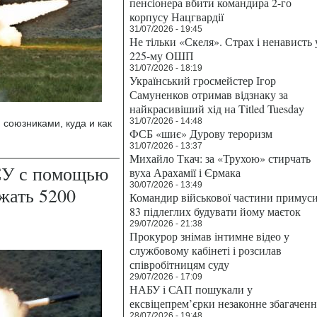
пенсіонера вбити командира 2-го
корпусу Нацгвардії
31/07/2026 - 19:45
Не тільки «Скеля». Страх і ненависть 
225-му ОШП
31/07/2026 - 18:19
Український гросмейстер Ігор
Самуненков отримав відзнаку за
найкрасивіший хід на Titled Tuesday
31/07/2026 - 14:48
союзниками, куда и как
ФСБ «шиє» Дурову тероризм
31/07/2026 - 13:37
Михайло Ткач: за «Трухою» стирчать
СУ с помощью
вуха Арахамії і Єрмака
30/07/2026 - 13:49
жать 5200
Командир військової частини примус
83 підлеглих будувати йому маєток
29/07/2026 - 21:38
Прокурор знімав інтимне відео у
службовому кабінеті і розсилав
співробітницям суду
29/07/2026 - 17:09
НАБУ і САП пошукали у
ексвіцепрем’єрки незаконне збагаченн
28/07/2026 - 19:48