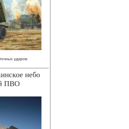
точных ударов.
инское небо
ой ПВО