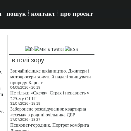
а
пошук
контакт
про проект
в полі зору
Звичайнісіньке шкідництво. Джипери і
А
мотокросери хочуть й надалі знищувати
природу Карпат
і
04/08/2026 - 20:19
Не тільки «Скеля». Страх і ненависть у
ти
225-му ОШП
31/07/2026 - 18:19
Заборонене розслідування: квартирна
уд
«схема» в родині очільника ДБР
17/07/2026 - 18:27
Психопат-городник. Портрет комбрига
Лучанова