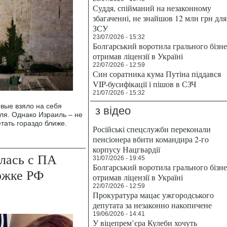
Суддя, спійманий на незаконному
збагаченні, не знайшов 12 млн грн для
ЗСУ
23/07/2026 - 15:32
Болгарський воротила грального бізн
отримав ліцензії в Україні
22/07/2026 - 12:59
Син соратника кума Путіна піддався
VIP-бусифікації і пішов в СЗЧ
21/07/2026 - 15:32
вые взяло на себя
з відео
иля. Однако Израиль – не
етать гораздо ближе.
Російські спецслужби переконали
пенсіонера вбити командира 2-го
корпусу Нацгвардії
лась с ПА
31/07/2026 - 19:45
Болгарський воротила грального бізн
ржке РФ
отримав ліцензії в Україні
22/07/2026 - 12:59
Прокуратура мацає ужгородського
депутата за незаконно накопичене
19/06/2026 - 14:41
У віцепрем’єра Кулеби хочуть