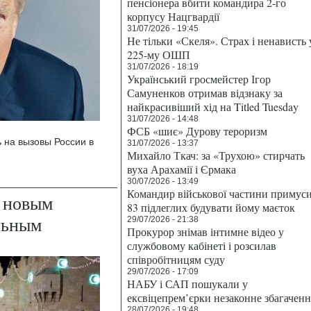
пенсіонера вбити командира 2-го
корпусу Нацгвардії
31/07/2026 - 19:45
Не тільки «Скеля». Страх і ненависть 
225-му ОШП
31/07/2026 - 18:19
Український гросмейстер Ігор
Самуненков отримав відзнаку за
найкрасивіший хід на Titled Tuesday
31/07/2026 - 14:48
ФСБ «шиє» Дурову тероризм
ь на вызовы России в
31/07/2026 - 13:37
Михайло Ткач: за «Трухою» стирчать
вуха Арахамії і Єрмака
30/07/2026 - 13:49
Командир військової частини примус
 новым
83 підлеглих будувати йому маєток
льным
29/07/2026 - 21:38
Прокурор знімав інтимне відео у
службовому кабінеті і розсилав
співробітницям суду
29/07/2026 - 17:09
НАБУ і САП пошукали у
ексвіцепрем’єрки незаконне збагаченн
28/07/2026 - 19:48