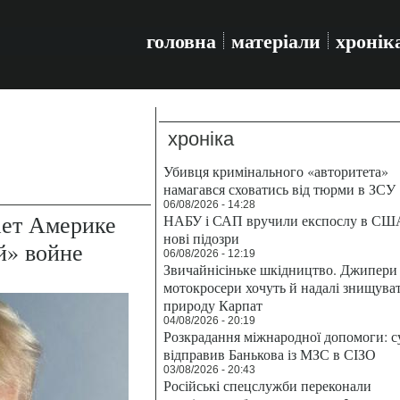
головна
матеріали
хронік
хроніка
Убивця кримінального «авторитета»
намагався сховатись від тюрми в ЗСУ
06/08/2026 - 14:28
ет Америке
НАБУ і САП вручили експослу в СШ
нові підозри
й» войне
06/08/2026 - 12:19
Звичайнісіньке шкідництво. Джипери 
мотокросери хочуть й надалі знищува
природу Карпат
04/08/2026 - 20:19
Розкрадання міжнародної допомоги: с
відправив Банькова із МЗС в СІЗО
03/08/2026 - 20:43
Російські спецслужби переконали