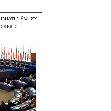
изнать: РФ их
сква с