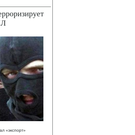
ерроризирует
ИЛ
ал «экспорт»