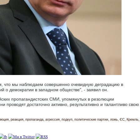
том, что мы наблюдаем совершенно очевидную деградацию в
й о демократии в западном обществе", - заявил он.
йских пропагандистских СМИ, упомянутых в резолюции
они проводят достаточно активно, результативно и талантливо свою
люция
реакция
пропаганда
агрессия
подкуп
политические партии
ложь
ЄС
Кремль