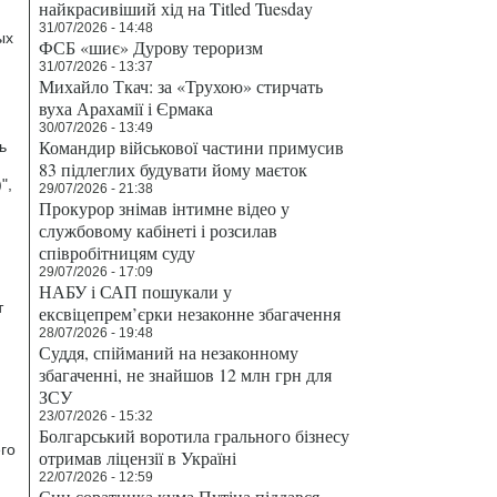
найкрасивіший хід на Titled Tuesday
31/07/2026 - 14:48
ых
ФСБ «шиє» Дурову тероризм
31/07/2026 - 13:37
Михайло Ткач: за «Трухою» стирчать
вуха Арахамії і Єрмака
30/07/2026 - 13:49
Командир військової частини примусив
ь
83 підлеглих будувати йому маєток
",
29/07/2026 - 21:38
Прокурор знімав інтимне відео у
службовому кабінеті і розсилав
співробітницям суду
29/07/2026 - 17:09
НАБУ і САП пошукали у
т
ексвіцепрем’єрки незаконне збагачення
28/07/2026 - 19:48
Суддя, спійманий на незаконному
збагаченні, не знайшов 12 млн грн для
ЗСУ
23/07/2026 - 15:32
Болгарський воротила грального бізнесу
го
отримав ліцензії в Україні
22/07/2026 - 12:59
Син соратника кума Путіна піддався