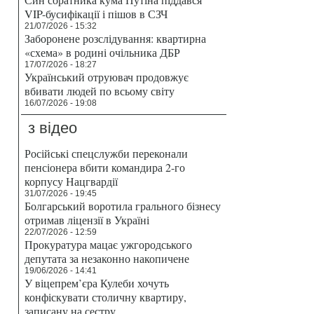
VIP-бусифікації і пішов в СЗЧ
21/07/2026 - 15:32
Заборонене розслідування: квартирна
«схема» в родині очільника ДБР
17/07/2026 - 18:27
Український отруювач продовжує
вбивати людей по всьому світу
16/07/2026 - 19:08
з відео
Російські спецслужби переконали
пенсіонера вбити командира 2-го
корпусу Нацгвардії
31/07/2026 - 19:45
Болгарський воротила грального бізнесу
отримав ліцензії в Україні
22/07/2026 - 12:59
Прокуратура мацає ужгородського
депутата за незаконно накопичене
19/06/2026 - 14:41
У віцепрем’єра Кулеби хочуть
конфіскувати столичну квартиру,
записану на сестру