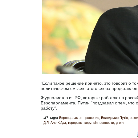
"Если такое решение принято, это говорит о 
политическом смысле этого слова представлени
Журналистов из РФ, которые работают в росси
Европарламента, Путин "поздравил с тем, что 
работу".
tags:
Европарламент
решение
Володимир Путін
резо
ІДІЛ
Аль-Каїда
тероризм
корупція
ценности
grom