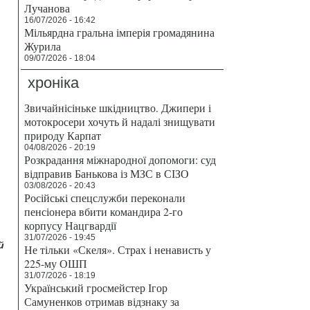
Лучанова
16/07/2026 - 16:42
Мільярдна гральна імперія громадянина
Журила
09/07/2026 - 18:04
хроніка
Звичайнісіньке шкідництво. Джипери і
мотокросери хочуть й надалі знищувати
природу Карпат
04/08/2026 - 20:19
Розкрадання міжнародної допомоги: суд
відправив Банькова із МЗС в СІЗО
03/08/2026 - 20:43
Російські спецслужби переконали
пенсіонера вбити командира 2-го
корпусу Нацгвардії
31/07/2026 - 19:45
й
Не тільки «Скеля». Страх і ненависть у
225-му ОШП
31/07/2026 - 18:19
Український гросмейстер Ігор
Самуненков отримав відзнаку за