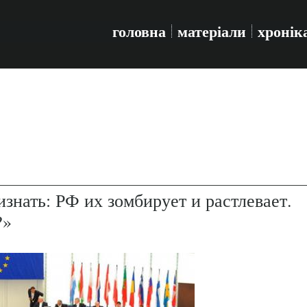
головна
матеріали
хронік
знать: РФ их зомбирует и растлевает.
?»