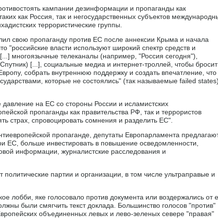
ротивостоять кампании дезинформации и пропаганды как
таких как Россия, так и негосударственных субъектов международн
ихадистских террористические группы.
лил свою пропаганду против ЕС после аннексии Крыма и начала
то "российские власти используют широкий спектр средств и
[...] многоязычные телеканалы (например, "Россия сегодня"),
утник) [...], социальные медиа и интернет-троллей, чтобы бросит
вропу, собрать внутреннюю поддержку и создать впечатление, что
ударствами, которые не состоялись" (так называемые failed states)
е давление на ЕС со стороны России и исламистских
опейской пропаганды как правительства РФ, так и террористов
ть страх, спровоцировать сомнения и разделить ЕС".
антиевропейской пропаганде, депутаты Европарламента предлагаю
три ЕС, больше инвестировать в повышение осведомленности,
совой информации, журналистские расследования и
т политические партии и организации, в том числе ультраправые и
кое лобби, якe голосовало против документа или воздержались от е
лжны были смягчить текст доклада. Большинство голосов "против"
вропейских объединенных левых и лево-зеленых севере "правая"