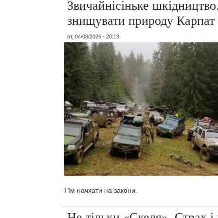
Звичайнісіньке шкідництво
знищувати природу Карпат
вт, 04/08/2026 - 20:19
І їм начхати на закони.
Не тільки «Скеля». Страх 