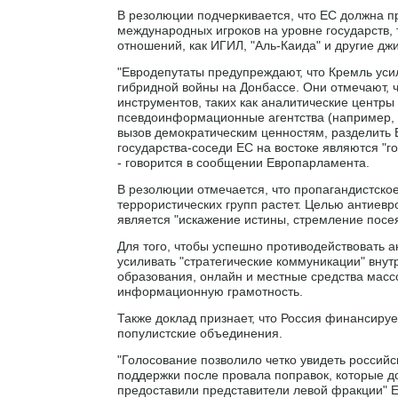
В резолюции подчеркивается, что ЕС должна п
международных игроков на уровне государств, 
отношений, как ИГИЛ, "Аль-Каида" и другие дж
"Евродепутаты предупреждают, что Кремль уси
гибридной войны на Донбассе. Они отмечают, ч
инструментов, таких как аналитические центры 
псевдоинформационные агентства (например, Сп
вызов демократическим ценностям, разделить Е
государства-соседи ЕС на востоке являются "гос
- говорится в сообщении Европарламента.
В резолюции отмечается, что пропагандистско
террористических групп растет. Целью антиевр
является "искажение истины, стремление посея
Для того, чтобы успешно противодействовать 
усиливать "стратегические коммуникации" вну
образования, онлайн и местные средства мас
информационную грамотность.
Также доклад признает, что Россия финансируе
популистские объединения.
"Голосование позволило четко увидеть российс
поддержки после провала поправок, которые до
предоставили представители левой фракции" Е