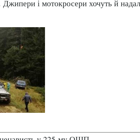
. Джипери і мотокросери хочуть й надал
і ненависть у 225-му ОШП