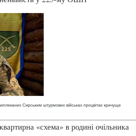
 виплеканих Сирським штурмових військах процвітає кричуще
квартирна «схема» в родині очільника