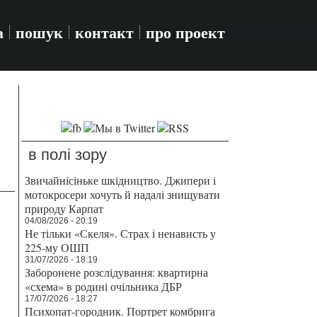
а
пошук
контакт
про проект
в полі зору
Звичайнісіньке шкідництво. Джипери і
мотокросери хочуть й надалі знищувати
природу Карпат
04/08/2026 - 20:19
Не тільки «Скеля». Страх і ненависть у
225-му ОШП
31/07/2026 - 18:19
Заборонене розслідування: квартирна
«схема» в родині очільника ДБР
17/07/2026 - 18:27
Психопат-городник. Портрет комбрига