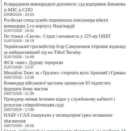
Розкрадання міжнародної допомоги: суд відправив Банькова
із МЗС в СІЗО
03/08/2026 - 20:43
Російські спецслужби переконали пенсіонера вбити
командира 2-го корпусу Нацгвардії
31/07/2026 - 19:45
Не тільки «Скеля». Страх і ненависть у 225-му ОШП
31/07/2026 - 18:19
Український гросмейстер Ігор Самуненков отримав відзнаку
за найкрасивіший хід на Titled Tuesday
31/07/2026 - 14:48
ФСБ «шиє» Дурову тероризм
31/07/2026 - 13:37
Михайло Ткач: за «Трухою» стирчать вуха Арахамії і Єрмака
30/07/2026 - 13:49
Командир військової частини примусив 83 підлеглих
будувати йому маєток
29/07/2026 - 21:38
Прокурор знімав інтимне відео у службовому кабінеті і
розсилав співробітницям суду
29/07/2026 - 17:09
НАБУ і САП пошукали у ексвіцепрем’єрки незаконне
збагачення
28/07/2026 - 19:48
Суддя, спійманий на незаконному збагаченні, не знайшов 12