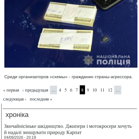
Среди организаторов «схемы» - гражданин страны-агрессора.
Страницы
« первая
‹ предыдущая
4
5
6
7
8
9
10
11
12
…
…
следующая ›
последняя »
хроніка
Звичайнісіньке шкідництво. Джипери і мотокросери хочуть
й надалі знищувати природу Карпат
04/08/2026 - 20:19