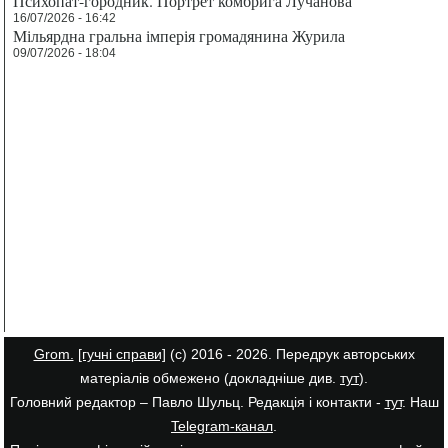
Психопат-городник. Портрет комбрига Лучанова
16/07/2026 - 16:42
Мільярдна гральна імперія громадянина Журила
09/07/2026 - 18:04
Grom.
[гучні справи]
(с) 2016 - 2026. Передрук авторських
матеріалів обмежено (докладніше див.
тут
).
Головний редактор – Павло Шульц. Редакція і контакти -
тут
. Наш
Telegram-канал
.