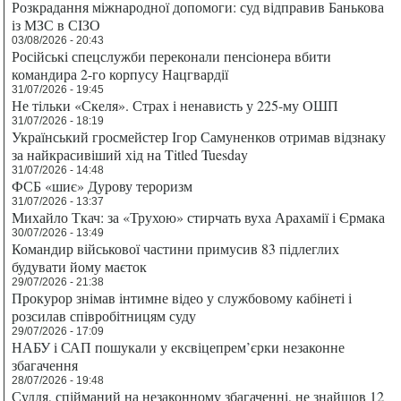
Розкрадання міжнародної допомоги: суд відправив Банькова
із МЗС в СІЗО
03/08/2026 - 20:43
Російські спецслужби переконали пенсіонера вбити
командира 2-го корпусу Нацгвардії
31/07/2026 - 19:45
Не тільки «Скеля». Страх і ненависть у 225-му ОШП
31/07/2026 - 18:19
Український гросмейстер Ігор Самуненков отримав відзнаку
за найкрасивіший хід на Titled Tuesday
31/07/2026 - 14:48
ФСБ «шиє» Дурову тероризм
31/07/2026 - 13:37
Михайло Ткач: за «Трухою» стирчать вуха Арахамії і Єрмака
30/07/2026 - 13:49
Командир військової частини примусив 83 підлеглих
будувати йому маєток
29/07/2026 - 21:38
Прокурор знімав інтимне відео у службовому кабінеті і
розсилав співробітницям суду
29/07/2026 - 17:09
НАБУ і САП пошукали у ексвіцепрем’єрки незаконне
збагачення
28/07/2026 - 19:48
Суддя, спійманий на незаконному збагаченні, не знайшов 12